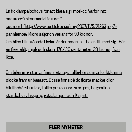
En
ficklampa
behövs för att klara sig i mörket. Varför inte
enource="teknomediaPictures"
sourceid="http://www.testfakta.se/img/2007/11/5/21363.jpg"/>
pannlampa? Micro säljer en variant för 99 kronor.
Om bilen blir stående i kylan är det smart att ha en
filt
med sig. Här
en fleecefilt, mjuk och skön. 170x130 centimeter. 39 kronor, från
Ikea.
Om bilen
inte startar
finns det några tillbehör som är klokt kunna
plocka fram ur bagaget. Dessa finns på de flesta mackar eller
biltillbehörsbutiker, i olika prisklasser: startgas, bogserlina,
startkablar, låsspray, extralampor och K-sprit.
FLER NYHETER