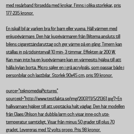
med resårband försedda med krokar. Finns i olika storlekar, pris
177-235 kronor.
En iskall bil är varken bra för barn eller vuxna. Håll värmen med
en
kupévärmare
. Den här kupévärmaren från Biltema ansluts till
bilens cigarettändaruttag och ger värme på en gång. Timern kan
ställas in på tidsintervall 10 min- 3 timmar. Effekten är 200 W.
Kan man inte ha en kupévärmare kan en
värmesits
hjälpa till att
hålla kylan borta. Micro säljer en i grå acrylpäls, som passar både i
personbilar och lastbilar. Storlek 90x45 cm, pris 99 kronor.
ource="teknomediaPictures"
sourceid="http://www.testfakta.se/img/2007/11/5/21361.jpg"/>En
halkvarnare
hjälper till att upptäcka halt väglag. Den här modellen
från Claes Ohlson har dubbla larm och visar inne-och ute-
temperatur samtidigt. Visar från minus 50 grader till plus 70
gradet. Levereras med 12 volts propp. Pris 98 kronor.