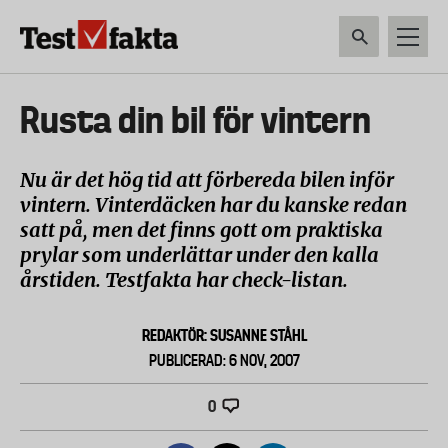
Hoppa
till
huvudinnehåll
HEM & HUSHÅLL
TEKNIK
LIVSMEDEL
VERKTYG & TRÄDGÅRDSREDSK
Huvudmeny
Rusta din bil för vintern
ny
Nu är det hög tid att förbereda bilen inför
vintern. Vinterdäcken har du kanske redan
satt på, men det finns gott om praktiska
prylar som underlättar under den kalla
årstiden. Testfakta har check-listan.
REDAKTÖR: SUSANNE STÅHL
PUBLICERAD: 6 NOV, 2007
0