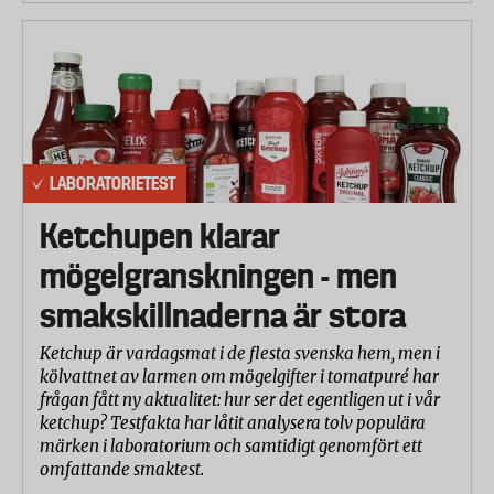
LABORATORIETEST
Ketchupen klarar
mögelgranskningen - men
smakskillnaderna är stora
Ketchup är vardagsmat i de flesta svenska hem, men i
kölvattnet av larmen om mögelgifter i tomatpuré har
frågan fått ny aktualitet: hur ser det egentligen ut i vår
ketchup? Testfakta har låtit analysera tolv populära
märken i laboratorium och samtidigt genomfört ett
omfattande smaktest.