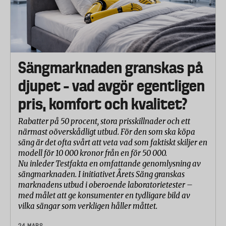
Sängmarknaden granskas på
djupet – vad avgör egentligen
pris, komfort och kvalitet?
Rabatter på 50 procent, stora prisskillnader och ett
närmast oöverskådligt utbud. För den som ska köpa
säng är det ofta svårt att veta vad som faktiskt skiljer en
modell för 10 000 kronor från en för 50 000.
Nu inleder Testfakta en omfattande genomlysning av
sängmarknaden. I initiativet Årets Säng granskas
marknadens utbud i oberoende laboratorietester –
med målet att ge konsumenter en tydligare bild av
vilka sängar som verkligen håller måttet.
24 MARS