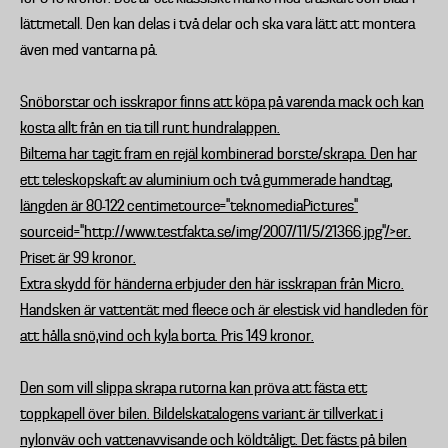
lättmetall. Den kan delas i två delar och ska vara lätt att montera
även med vantarna på.
Snöborstar och isskrapor
finns att köpa på varenda mack och kan
kosta allt från en tia till runt hundralappen.
Biltema har tagit fram en rejäl kombinerad borste/skrapa. Den har
ett teleskopskaft av aluminium och två gummerade handtag,
längden är 80-122 centimetource="teknomediaPictures"
sourceid="http://www.testfakta.se/img/2007/11/5/21366.jpg"/>er.
Priset är 99 kronor.
Extra skydd för händerna erbjuder den här isskrapan från Micro.
Handsken är vattentät med fleece och är elestisk vid handleden för
att hålla snö,vind och kyla borta. Pris 149 kronor.
Den som vill slippa skrapa rutorna kan pröva att fästa ett
toppkapell
över bilen. Bildelskatalogens variant är tillverkat i
nylonväv och vattenavvisande och köldtåligt. Det fästs på bilen