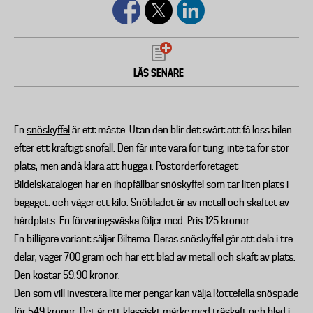
LÄS SENARE
En
snöskyffel
är ett måste. Utan den blir det svårt att få loss bilen
efter ett kraftigt snöfall. Den får inte vara för tung, inte ta för stor
plats, men ändå klara att hugga i. Postorderföretaget
Bildelskatalogen har en ihopfällbar snöskyffel som tar liten plats i
bagaget. och väger ett kilo. Snöbladet är av metall och skaftet av
hårdplats. En förvaringsväska följer med. Pris 125 kronor.
En billigare variant säljer Biltema. Deras snöskyffel går att dela i tre
delar, väger 700 gram och har ett blad av metall och skaft av plats.
Den kostar 59.90 kronor.
Den som vill investera lite mer pengar kan välja Rottefella snöspade
för 549 kronor. Det är ett klassiskt märke med träskaft och blad i