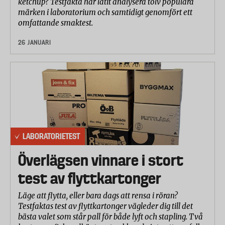
ketchup? Testfakta har låtit analysera tolv populära
märken i laboratorium och samtidigt genomfört ett
omfattande smaktest.
26 JANUARI
LABORATORIETEST
Överlägsen vinnare i stort
test av flyttkartonger
Läge att flytta, eller bara dags att rensa i röran?
Testfaktas test av flyttkartonger vägleder dig till det
bästa valet som står pall för både lyft och stapling. Två