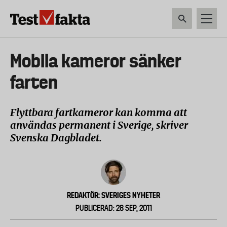
Hoppa
till
huvudinnehåll
HEM & HUSHÅLL
TEKNIK
LIVSMEDEL
VERKTYG & TRÄDGÅRDSREDSK
Huvudmeny
Mobila kameror sänker
ny
farten
Flyttbara fartkameror kan komma att
användas permanent i Sverige, skriver
Svenska Dagbladet.
REDAKTÖR: SVERIGES NYHETER
PUBLICERAD: 28 SEP, 2011