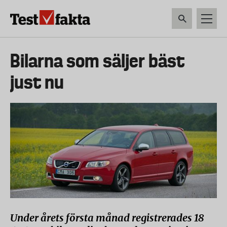
Hoppa
till
huvudinnehåll
HEM & HUSHÅLL
TEKNIK
LIVSMEDEL
VERKTYG & TRÄDGÅRDSREDSK
Huvudmeny
Bilarna som säljer bäst
ny
just nu
Under årets första månad registrerades 18