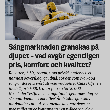
Sängmarknaden granskas på
djupet – vad avgör egentligen
pris, komfort och kvalitet?
Rabatter på 50 procent, stora prisskillnader och ett
närmast oöverskådligt utbud. För den som ska köpa
säng är det ofta svårt att veta vad som faktiskt skiljer en
modell för 10 000 kronor från en för 50 000.
Nu inleder Testfakta en omfattande genomlysning av
sängmarknaden. I initiativet Årets Säng granskas
marknadens utbud i oberoende laboratorietester –
med målet att ge konsumenter en tydligare bild av