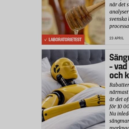
när det 
analyser 
svenska 
processa
23 APRIL
LABORATORIETEST
Säng
– vad
och k
Rabatter
närmast 
är det of
för 10 0
Nu inled
sängmark
marknade