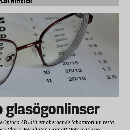
FLER NYHETER
o glasögonlinser
v Optoco AB låtit ett oberoende laboratorium testa
co Clario. Resultaten visar att Optoco Clario