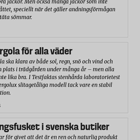
ra jackor. Men också många jackor som inte
åttet, speciellt när det gäller andningsförmågan
ntäta sömmar.
rgola för alla väder
la ska klara av både sol, regn, snö och vind och
n plats i trädgården under många år – men alla
nte lika bra. I Testfaktas stenhårda laboratorietest
ergolux slitagetåliga modell tack vare en stabil
tion.
5
gsfusket i svenska butiker
r för givet att det är en ren och naturlig produkt