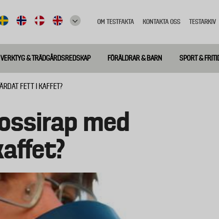
OM TESTFAKTA
KONTAKTA OSS
TESTARKIV
Top
meny
VERKTYG & TRÄDGÅRDSREDSKAP
FÖRÄLDRAR & BARN
SPORT & FRITI
ÄRDAT FETT I KAFFET?
ukossirap med
kaffet?