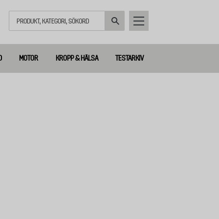
Sök
D
MOTOR
KROPP & HÄLSA
TESTARKIV