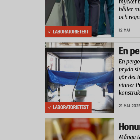
mycket b
håller m
och reg
12 MAJ
LABORATORIETEST
En pe
En pergo
pryda si
gör det i
vinner P
konstruk
21 MAJ 202
LABORATORIETEST
Honun
Många ta