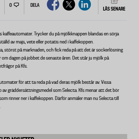
0
DELA
LÄS SENARE
ctas kaffeautomater. Trycker du på mjölkknappen blandas en sörja
älld av majs, vete eller potatis ned i kaffekoppen.
cta, störst på marknaden, och fick reda på att det är sockerlösning
ger om dagen på jobbet de senaste åren. Det står ju mjölk på
tfrågor på Kfs.
automater för att ta reda på vad deras mjölk består av. Vissa
 av gräddersättningsmedel som Selecta. Kfs menar att det bör
om rinner ner i kaffekoppen. Därför anmäler man nu Selecta till
.