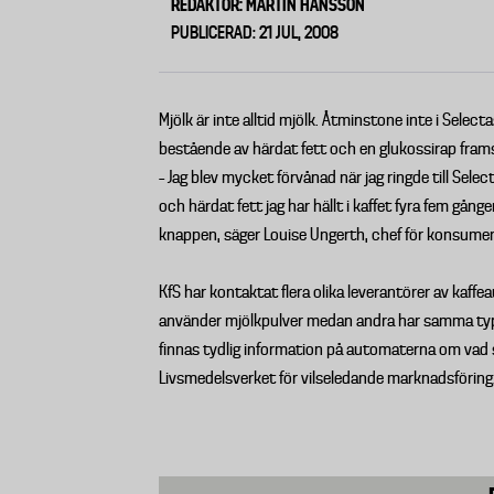
REDAKTÖR: MARTIN HANSSON
PUBLICERAD: 21 JUL, 2008
Mjölk är inte alltid mjölk. Åtminstone inte i Sele
bestående av härdat fett och en glukossirap framst
– Jag blev mycket förvånad när jag ringde till Sele
och härdat fett jag har hällt i kaffet fyra fem gån
knappen, säger Louise Ungerth, chef för konsumen
KfS har kontaktat flera olika leverantörer av kaffe
använder mjölkpulver medan andra har samma typ
finnas tydlig information på automaterna om vad s
Livsmedelsverket för vilseledande marknadsföring