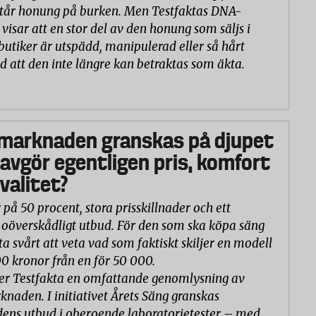
står honung på burken. Men Testfaktas DNA-
visar att en stor del av den honung som säljs i
butiker är utspädd, manipulerad eller så hårt
d att den inte längre kan betraktas som äkta.
marknaden granskas på djupet
 avgör egentligen pris, komfort
valitet?
 på 50 procent, stora prisskillnader och ett
oöverskådligt utbud. För den som ska köpa säng
ta svårt att veta vad som faktiskt skiljer en modell
00 kronor från en för 50 000.
er Testfakta en omfattande genomlysning av
naden. I initiativet Årets Säng granskas
ns utbud i oberoende laboratorietester – med