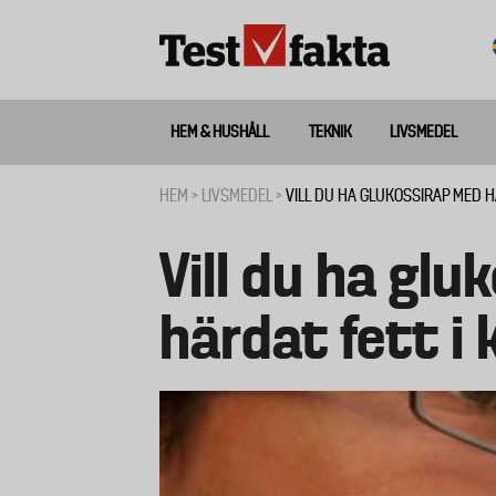
Hoppa
till
huvudinnehåll
HEM & HUSHÅLL
TEKNIK
LIVSMEDEL
Huvudmeny
ny
HEM
LIVSMEDEL
VILL DU HA GLUKOSSIRAP MED H
Länkstig
Vill du ha gl
härdat fett i 