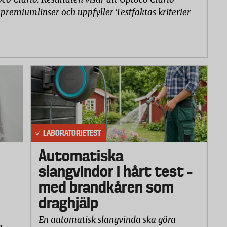
 premiumlinser och uppfyller Testfaktas kriterier
LABORATORIETEST
Automatiska
slangvindor i hårt test –
med brandkåren som
draghjälp
En automatisk slangvinda ska göra