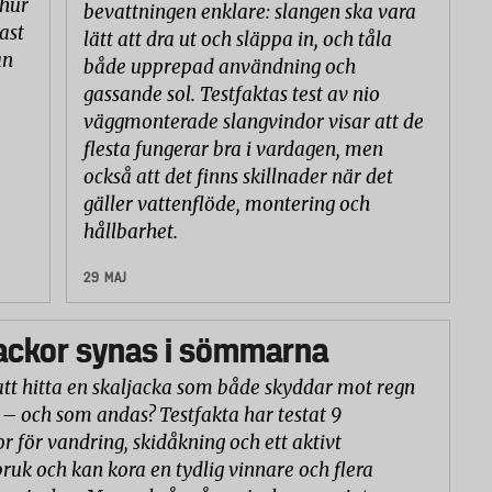
 hur
bevattningen enklare: slangen ska vara
ast
lätt att dra ut och släppa in, och tåla
an
både upprepad användning och
gassande sol. Testfaktas test av nio
väggmonterade slangvindor visar att de
flesta fungerar bra i vardagen, men
också att det finns skillnader när det
gäller vattenflöde, montering och
hållbarhet.
29 MAJ
ackor synas i sömmarna
att hitta en skaljacka som både skyddar mot regn
 – och som andas? Testfakta har testat 9
or för vandring, skidåkning och ett aktivt
ruk och kan kora en tydlig vinnare och flera