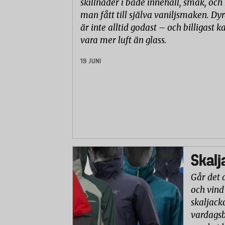
skillnader i både innehåll, smak, och
man fått till själva vaniljsmaken. Dyr
är inte alltid godast – och billigast k
vara mer luft än glass.
19 JUNI
Skalj
Går det 
och vind
skaljack
vardagsb