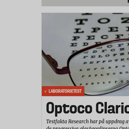
LABORATORIETEST
Optoco Clari
Testfakta Research har på uppdrag a
de progressiva glasögonlinserna Opto