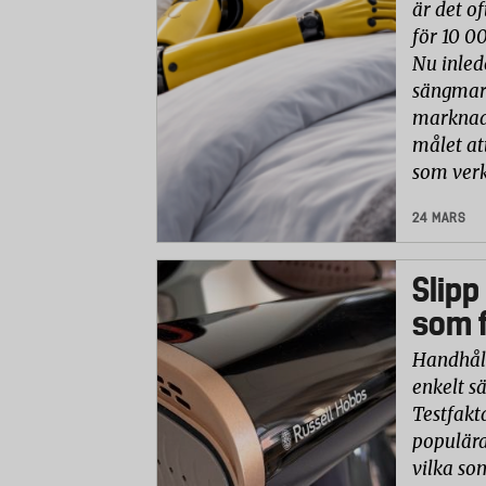
är det of
för 10 0
Nu inled
sängmark
marknade
målet at
som verk
24 MARS
Slipp
som f
Handhåll
enkelt sä
Testfakt
populära
vilka so