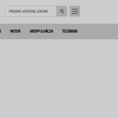
Sök
D
MOTOR
KROPP & HÄLSA
TESTARKIV