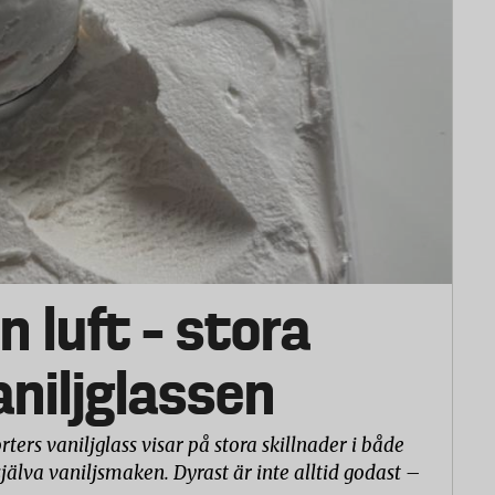
n luft – stora
vaniljglassen
rters vaniljglass visar på stora skillnader i både
själva vaniljsmaken. Dyrast är inte alltid godast –