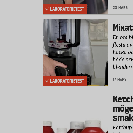
20 MARS
LABORATORIETEST
Mixat
En bra b
flesta av
hacka oc
både pri
blenders
17 MARS
LABORATORIETEST
Ketc
möge
smaks
Ketchup 