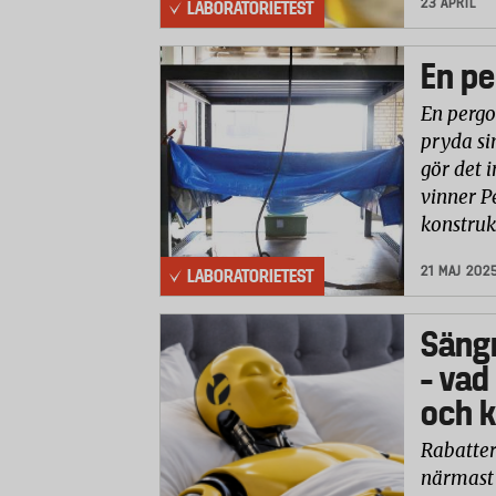
23 APRIL
LABORATORIETEST
En pe
En pergo
pryda si
gör det i
vinner P
konstruk
21 MAJ 202
LABORATORIETEST
Säng
– vad
och k
Rabatter
närmast 