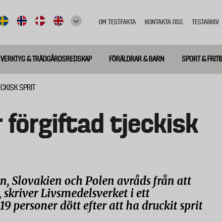
OM TESTFAKTA
KONTAKTA OSS
TESTARKIV
Top
meny
VERKTYG & TRÄDGÅRDSREDSKAP
FÖRÄLDRAR & BARN
SPORT & FRITI
CKISK SPRIT
r förgiftad tjeckisk
en, Slovakien och Polen avråds från att
, skriver Livsmedelsverket i ett
9 personer dött efter att ha druckit sprit