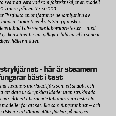
ta svårt att veta vad som faktiskt skiljer en modell
00 kronor från en för 50 000.
er Testfakta en omfattande genomlysning av
naden. I initiativet Årets Säng granskas
ns utbud i oberoende laboratorietester – med
t ge konsumenter en tydligare bild av vilka sängar
ligen håller måttet.
 strykjärnet – här är steamern
ungerar bäst i test
na steamers marknadsförs som ett snabbt och
tt att släta ut skrynkliga kläder utan strykbräda.
a har låtit ett oberoende laboratorium testa nio
 modeller för att se vilka som fungerar bäst – och
m riskerar att lämna blöta fläckar på plaggen.