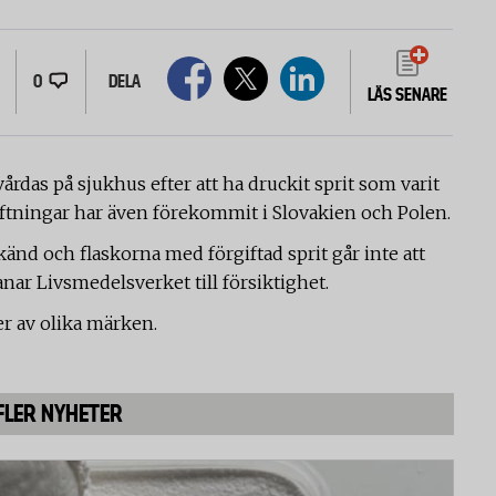
0
DELA
LÄS SENARE
årdas på sjukhus efter att ha druckit sprit som varit
iftningar har även förekommit i Slovakien och Polen.
 känd och flaskorna med förgiftad sprit går inte att
manar Livsmedelsverket till försiktighet.
ter av olika märken.
FLER NYHETER