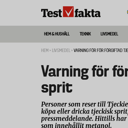
Hoppa
till
huvudinnehåll
HEM & HUSHÅLL
TEKNIK
LIVSMEDEL
Huvudmeny
ny
HEM
LIVSMEDEL
VARNING FÖR FÖR FÖRGIFTAD TJE
Länkstig
Varning för fö
sprit
Personer som reser till Tjecki
köpa eller dricka tjeckisk sprit
pressmeddelande. Hittills har 1
som innehållit metanol.