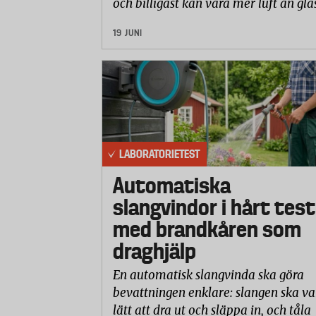
och billigast kan vara mer luft än gla
19 JUNI
LABORATORIETEST
Automatiska
slangvindor i hårt test
med brandkåren som
draghjälp
En automatisk slangvinda ska göra
bevattningen enklare: slangen ska va
lätt att dra ut och släppa in, och tåla