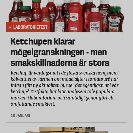
LABORATORIETEST
Ketchupen klarar
mögelgranskningen - men
smakskillnaderna är stora
Ketchup är vardagsmat i de flesta svenska hem, men i
kölvattnet av larmen om mögelgifter i tomatpuré har
frågan fått ny aktualitet: hur ser det egentligen ut i vår
ketchup? Testfakta har låtit analysera tolv populära
märken i laboratorium och samtidigt genomfört ett
omfattande smaktest.
26 JANUARI