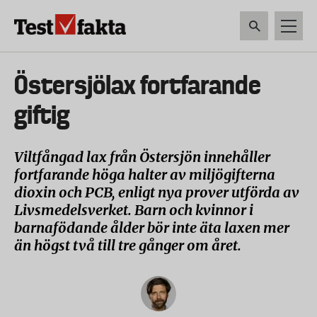
Hoppa
till
huvudinnehåll
HEM & HUSHÅLL
TEKNIK
LIVSMEDEL
VERKTYG & TRÄDGÅRDSREDSK
Huvudmeny
Östersjölax fortfarande
ny
giftig
Viltfångad lax från Östersjön innehåller
fortfarande höga halter av miljögifterna
dioxin och PCB, enligt nya prover utförda av
Livsmedelsverket. Barn och kvinnor i
barnafödande ålder bör inte äta laxen mer
än högst två till tre gånger om året.