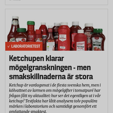
LABORATORIETEST
Ketchupen klarar
mögelgranskningen - men
smakskillnaderna är stora
Ketchup är vardagsmat i de flesta svenska hem, men i
kölvattnet av larmen om mögelgifter i tomatpuré har
frågan fått ny aktualitet: hur ser det egentligen ut i vår
ketchup? Testfakta har låtit analysera tolv populära
märken i laboratorium och samtidigt genomfört ett
omfattande smaktest.