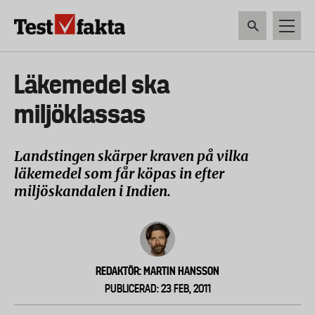
Hoppa
till
huvudinnehåll
HEM & HUSHÅLL
TEKNIK
LIVSMEDEL
VERKTYG & TRÄDGÅRDSREDSK
Huvudmeny
Läkemedel ska
ny
miljöklassas
Landstingen skärper kraven på vilka
läkemedel som får köpas in efter
miljöskandalen i Indien.
REDAKTÖR: MARTIN HANSSON
PUBLICERAD: 23 FEB, 2011