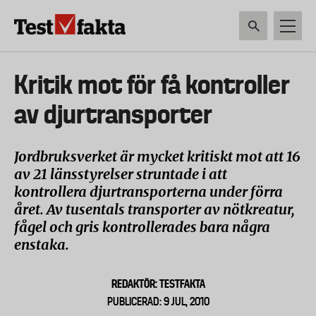
Hoppa
till
huvudinnehåll
HEM & HUSHÅLL
TEKNIK
LIVSMEDEL
VERKTYG & TRÄDGÅRDSREDSK
Huvudmeny
Kritik mot för få kontroller
ny
av djurtransporter
Jordbruksverket är mycket kritiskt mot att 16
av 21 länsstyrelser struntade i att
kontrollera djurtransporterna under förra
året. Av tusentals transporter av nötkreatur,
fågel och gris kontrollerades bara några
enstaka.
REDAKTÖR: TESTFAKTA
PUBLICERAD: 9 JUL, 2010