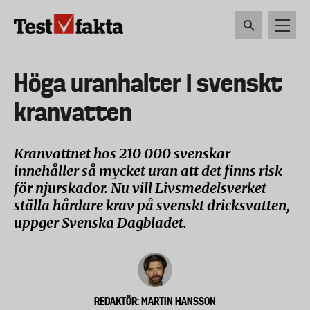
Hoppa
till
huvudinnehåll
HEM & HUSHÅLL
TEKNIK
LIVSMEDEL
VERKTYG & TRÄDGÅRDSREDSK
Huvudmeny
Höga uranhalter i svenskt
ny
kranvatten
Kranvattnet hos 210 000 svenskar
innehåller så mycket uran att det finns risk
för njurskador. Nu vill Livsmedelsverket
ställa hårdare krav på svenskt dricksvatten,
uppger Svenska Dagbladet.
REDAKTÖR: MARTIN HANSSON