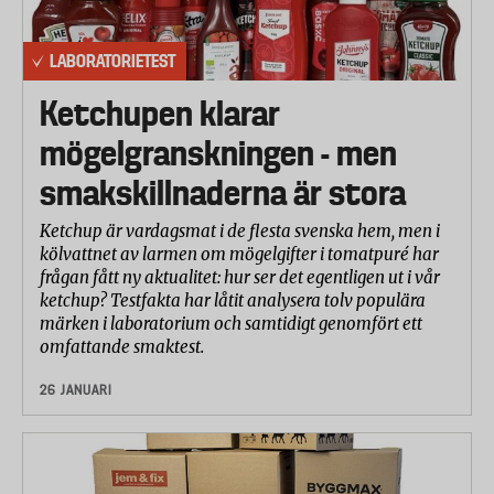
LABORATORIETEST
Ketchupen klarar
mögelgranskningen - men
smakskillnaderna är stora
Ketchup är vardagsmat i de flesta svenska hem, men i
kölvattnet av larmen om mögelgifter i tomatpuré har
frågan fått ny aktualitet: hur ser det egentligen ut i vår
ketchup? Testfakta har låtit analysera tolv populära
märken i laboratorium och samtidigt genomfört ett
omfattande smaktest.
26 JANUARI