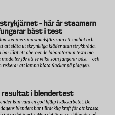
 strykjärnet – här är steamern
ungerar bäst i test
na steamers marknadsförs som ett snabbt och
tt att släta ut skrynkliga kläder utan strykbräda.
a har låtit ett oberoende laboratorium testa nio
 modeller för att se vilka som fungerar bäst – och
m riskerar att lämna blöta fläckar på plaggen.
 resultat i blendertest
lender kan vara en god hjälp i köksarbetet. De
 dagens blenders har tillräcklig kraft för att krossa,
h mixa det mesta. Men det är vissa skillnader på