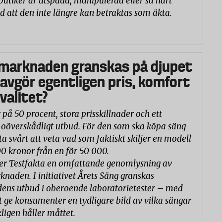
butiker är utspädd, manipulerad eller så hårt
d att den inte längre kan betraktas som äkta.
marknaden granskas på djupet
 avgör egentligen pris, komfort
valitet?
 på 50 procent, stora prisskillnader och ett
oöverskådligt utbud. För den som ska köpa säng
ta svårt att veta vad som faktiskt skiljer en modell
00 kronor från en för 50 000.
er Testfakta en omfattande genomlysning av
naden. I initiativet Årets Säng granskas
ns utbud i oberoende laboratorietester – med
t ge konsumenter en tydligare bild av vilka sängar
ligen håller måttet.