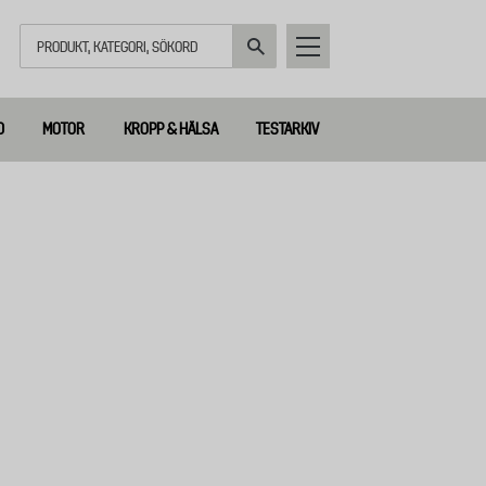
Sök
D
MOTOR
KROPP & HÄLSA
TESTARKIV