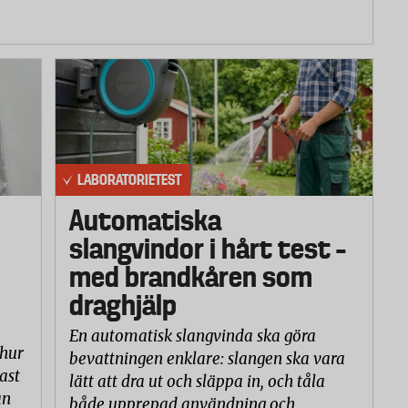
LABORATORIETEST
Automatiska
slangvindor i hårt test –
med brandkåren som
draghjälp
En automatisk slangvinda ska göra
 hur
bevattningen enklare: slangen ska vara
ast
lätt att dra ut och släppa in, och tåla
an
både upprepad användning och