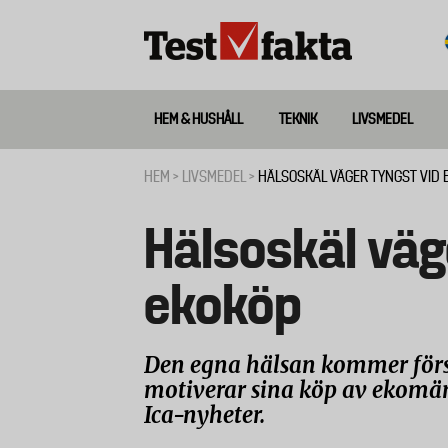
Hoppa
till
huvudinnehåll
HEM & HUSHÅLL
TEKNIK
LIVSMEDEL
Huvudmeny
ny
HEM
LIVSMEDEL
HÄLSOSKÄL VÄGER TYNGST VID 
Länkstig
Hälsoskäl väg
ekoköp
Den egna hälsan kommer förs
motiverar sina köp av ekomär
Ica-nyheter.