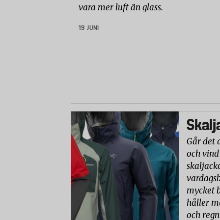
vara mer luft än glass.
19 JUNI
Skalj
Går det 
och vind
skaljack
vardagsb
mycket b
håller m
och reg