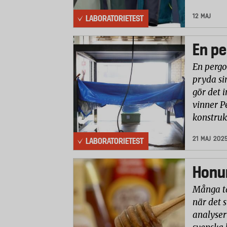
12 MAJ
LABORATORIETEST
En pe
En pergo
pryda si
gör det i
vinner P
konstruk
21 MAJ 202
LABORATORIETEST
Honun
Många ta
när det 
analyser 