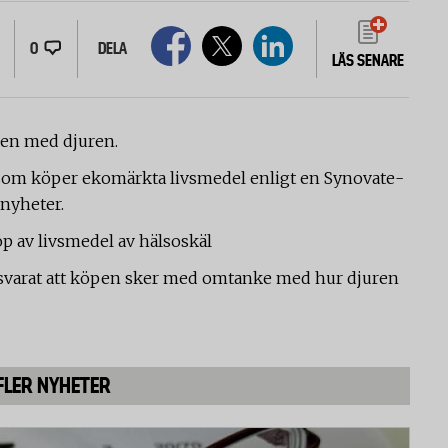
0
DELA
LÄS SENARE
ken med djuren.
 som köper ekomärkta livsmedel enligt en Synovate-
-nyheter.
öp av livsmedel av hälsoskäl
 svarat att köpen sker med omtanke med hur djuren
FLER NYHETER