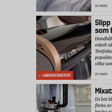
24 MARS
Slipp
som f
Handhåll
enkelt sä
Testfakt
populära
vilka so
20 MARS
LABORATORIETEST
Mixat
En bra b
flesta av
hacka oc