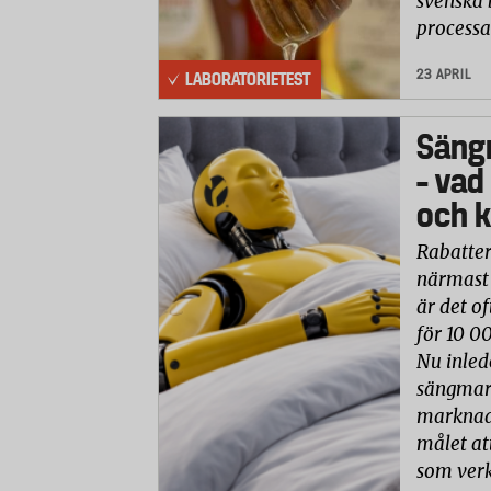
svenska 
processa
23 APRIL
LABORATORIETEST
Säng
– vad
och k
Rabatter
närmast 
är det of
för 10 0
Nu inled
sängmark
marknade
målet at
som verk