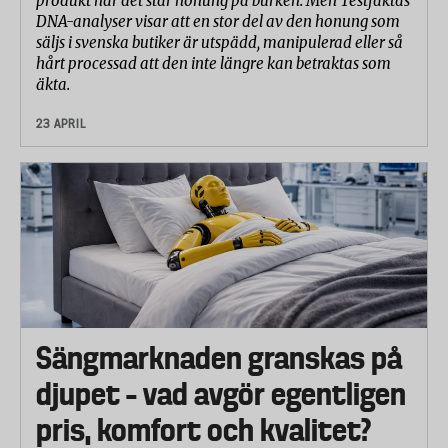
produkt när det står honung på burken. Men Testfaktas
DNA-analyser visar att en stor del av den honung som
säljs i svenska butiker är utspädd, manipulerad eller så
hårt processad att den inte längre kan betraktas som
äkta.
23 APRIL
Sängmarknaden granskas på
djupet – vad avgör egentligen
pris, komfort och kvalitet?