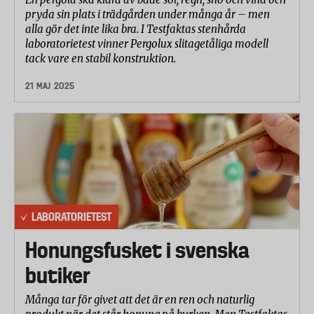
pryda sin plats i trädgården under många år – men
alla gör det inte lika bra. I Testfaktas stenhårda
laboratorietest vinner Pergolux slitagetåliga modell
tack vare en stabil konstruktion.
21 MAJ 2025
LABORATORIETEST
Honungsfusket i svenska
butiker
Många tar för givet att det är en ren och naturlig