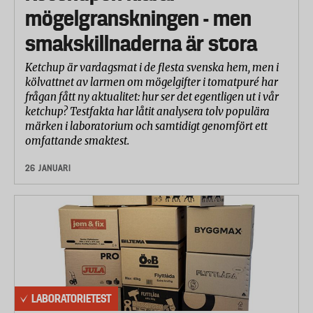
mögelgranskningen - men
smakskillnaderna är stora
Ketchup är vardagsmat i de flesta svenska hem, men i
kölvattnet av larmen om mögelgifter i tomatpuré har
frågan fått ny aktualitet: hur ser det egentligen ut i vår
ketchup? Testfakta har låtit analysera tolv populära
märken i laboratorium och samtidigt genomfört ett
omfattande smaktest.
26 JANUARI
LABORATORIETEST