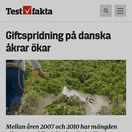
Hoppa
till
huvudinnehåll
HEM & HUSHÅLL
TEKNIK
LIVSMEDEL
VERKTYG & TRÄDGÅRDSREDSK
Huvudmeny
Giftspridning på danska
ny
åkrar ökar
Mellan åren 2007 och 2010 har mängden