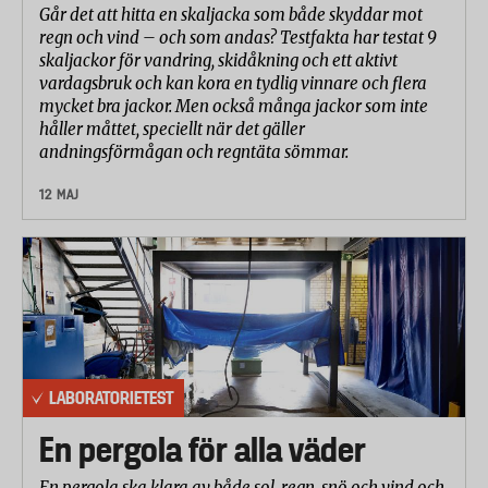
Går det att hitta en skaljacka som både skyddar mot
regn och vind – och som andas? Testfakta har testat 9
skaljackor för vandring, skidåkning och ett aktivt
vardagsbruk och kan kora en tydlig vinnare och flera
mycket bra jackor. Men också många jackor som inte
håller måttet, speciellt när det gäller
andningsförmågan och regntäta sömmar.
12 MAJ
LABORATORIETEST
En pergola för alla väder
En pergola ska klara av både sol, regn, snö och vind och