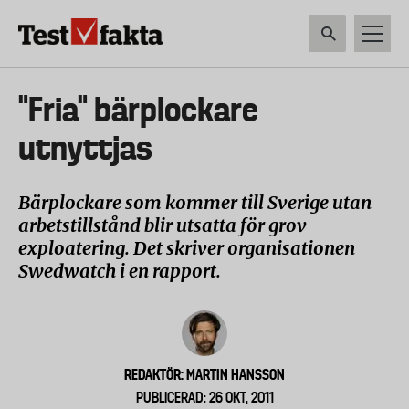
Hoppa
till
huvudinnehåll
HEM & HUSHÅLL
TEKNIK
LIVSMEDEL
VERKTYG & TRÄDGÅRDSREDSK
Huvudmeny
"Fria" bärplockare
ny
utnyttjas
Bärplockare som kommer till Sverige utan
arbetstillstånd blir utsatta för grov
exploatering. Det skriver organisationen
Swedwatch i en rapport.
REDAKTÖR: MARTIN HANSSON
PUBLICERAD: 26 OKT, 2011