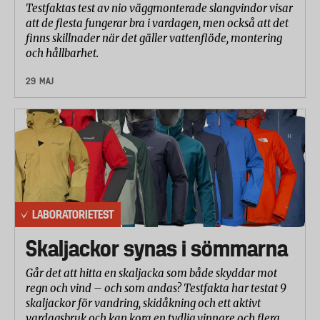
Testfaktas test av nio väggmonterade slangvindor visar
att de flesta fungerar bra i vardagen, men också att det
finns skillnader när det gäller vattenflöde, montering
och hållbarhet.
29 MAJ
LABORATORIETEST
Skaljackor synas i sömmarna
Går det att hitta en skaljacka som både skyddar mot
regn och vind – och som andas? Testfakta har testat 9
skaljackor för vandring, skidåkning och ett aktivt
vardagsbruk och kan kora en tydlig vinnare och flera