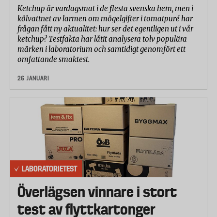
Ketchup är vardagsmat i de flesta svenska hem, men i
kölvattnet av larmen om mögelgifter i tomatpuré har
frågan fått ny aktualitet: hur ser det egentligen ut i vår
ketchup? Testfakta har låtit analysera tolv populära
märken i laboratorium och samtidigt genomfört ett
omfattande smaktest.
26 JANUARI
LABORATORIETEST
Överlägsen vinnare i stort
test av flyttkartonger