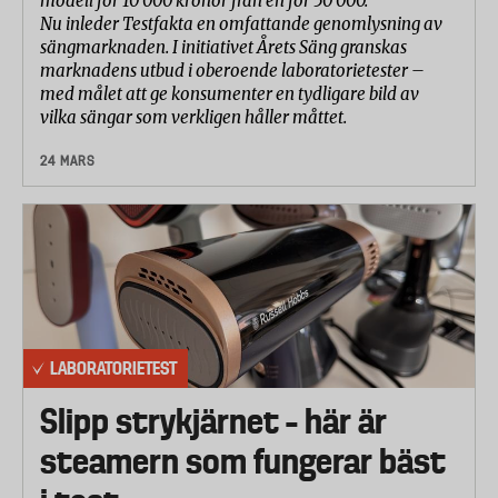
modell för 10 000 kronor från en för 50 000.
Nu inleder Testfakta en omfattande genomlysning av
sängmarknaden. I initiativet Årets Säng granskas
marknadens utbud i oberoende laboratorietester –
med målet att ge konsumenter en tydligare bild av
vilka sängar som verkligen håller måttet.
24 MARS
LABORATORIETEST
Slipp strykjärnet – här är
steamern som fungerar bäst