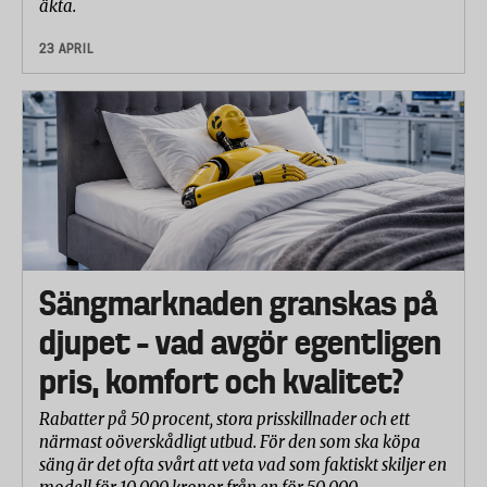
äkta.
23 APRIL
Sängmarknaden granskas på
djupet – vad avgör egentligen
pris, komfort och kvalitet?
Rabatter på 50 procent, stora prisskillnader och ett
närmast oöverskådligt utbud. För den som ska köpa
säng är det ofta svårt att veta vad som faktiskt skiljer en