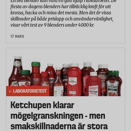
En bra blender kan vara en god hjälp i köksarbetet. De
flesta av dagens blenders har tillräcklig kraft för att
krossa, hacka och mixa det mesta. Men det är vissa
skillnader på både prislapp och användarvänlighet,
visar vårt test av 9 blenders under 4000 kr.
17 MARS
LABORATORIETEST
Ketchupen klarar
mögelgranskningen - men
smakskillnaderna är stora