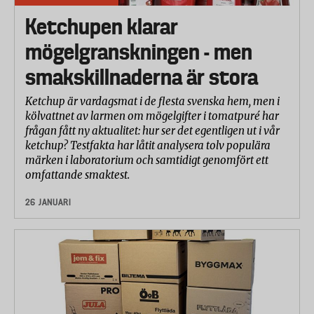
Ketchupen klarar
mögelgranskningen - men
smakskillnaderna är stora
Ketchup är vardagsmat i de flesta svenska hem, men i
kölvattnet av larmen om mögelgifter i tomatpuré har
frågan fått ny aktualitet: hur ser det egentligen ut i vår
ketchup? Testfakta har låtit analysera tolv populära
märken i laboratorium och samtidigt genomfört ett
omfattande smaktest.
26 JANUARI