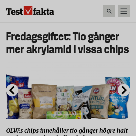
Hoppa
till
huvudinnehåll
HEM & HUSHÅLL
TEKNIK
LIVSMEDEL
VERKTYG & TRÄDGÅRDSREDSK
Huvudmeny
Fredagsgiftet: Tio gånger
ny
mer akrylamid i vissa chips
OLW:s chips innehåller tio gånger högre halt