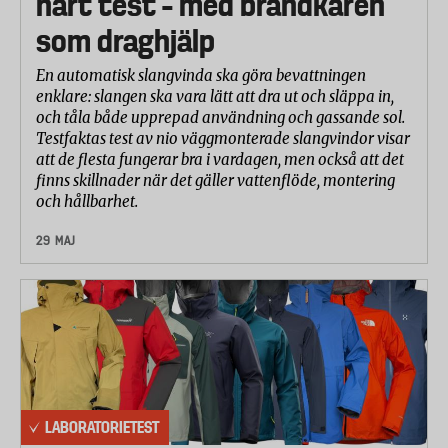
hårt test – med brandkåren
som draghjälp
En automatisk slangvinda ska göra bevattningen
enklare: slangen ska vara lätt att dra ut och släppa in,
och tåla både upprepad användning och gassande sol.
Testfaktas test av nio väggmonterade slangvindor visar
att de flesta fungerar bra i vardagen, men också att det
finns skillnader när det gäller vattenflöde, montering
och hållbarhet.
29 MAJ
LABORATORIETEST