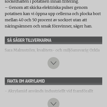
sockerhalten i potatisen innan fritering.
– Genom att skicka elektriska pulser genom
potatisen kan vi öppna upp cellerna och plocka bort
mellan 40 och 50 procent av sockret utan att
näringsämnen och smak försvinner, säger han.
SÅ SÄGER TILLVERKARNA
Sara Malmström, kvalitets- och miljöansvarig Orkla
Confectionery & Snacks Sverige, som äger
varumärket OLW:
– Det är naturligtvis tråkigt att våra chips ligger så
FAKTA OM AKRYLAMID
högt. Vi har valt att ha svensk potatis i våra chips och
den potatis som odlas i nordliga länder löper risk att
- Akrylamid används industriellt vid framförallt
ge högre mängder akrylamid.
plasttillverkning (polyakrylamid). Men ämnet bildas
även naturligt när viss typ av mat upphettas till hög
Vad gör ni för att sänka halten i era chips?