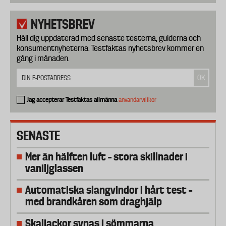
NYHETSBREV
Håll dig uppdaterad med senaste testerna, guiderna och
konsumentnyheterna. Testfaktas nyhetsbrev kommer en
gång i månaden.
Jag accepterar Testfaktas allmänna
användarvillkor
SENASTE
Mer än hälften luft – stora skillnader i
vaniljglassen
Automatiska slangvindor i hårt test –
med brandkåren som draghjälp
Skaljackor synas i sömmarna