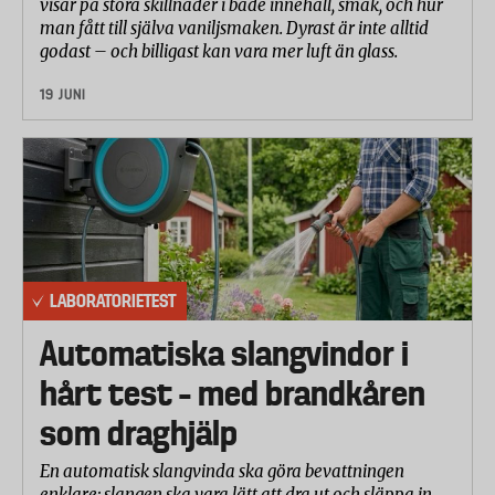
visar på stora skillnader i både innehåll, smak, och hur
man fått till själva vaniljsmaken. Dyrast är inte alltid
godast – och billigast kan vara mer luft än glass.
19 JUNI
LABORATORIETEST
Automatiska slangvindor i
hårt test – med brandkåren
som draghjälp
En automatisk slangvinda ska göra bevattningen
enklare: slangen ska vara lätt att dra ut och släppa in,