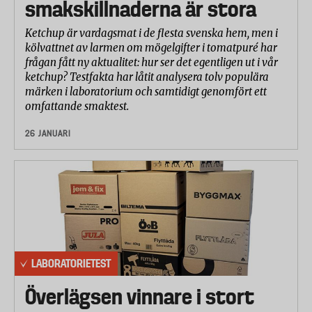
smakskillnaderna är stora
Ketchup är vardagsmat i de flesta svenska hem, men i
kölvattnet av larmen om mögelgifter i tomatpuré har
frågan fått ny aktualitet: hur ser det egentligen ut i vår
ketchup? Testfakta har låtit analysera tolv populära
märken i laboratorium och samtidigt genomfört ett
omfattande smaktest.
26 JANUARI
LABORATORIETEST
Överlägsen vinnare i stort