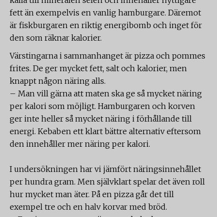
källa till mineralen selen och innehåller nyttigare
fett än exempelvis en vanlig hamburgare. Däremot
är fiskburgaren en riktig energibomb och inget för
den som räknar kalorier.
Värstingarna i sammanhanget är pizza och pommes
frites. De ger mycket fett, salt och kalorier, men
knappt någon näring alls.
– Man vill gärna att maten ska ge så mycket näring
per kalori som möjligt. Hamburgaren och korven
ger inte heller så mycket näring i förhållande till
energi. Kebaben ett klart bättre alternativ eftersom
den innehåller mer näring per kalori.
I undersökningen har vi jämfört näringsinnehållet
per hundra gram. Men självklart spelar det även roll
hur mycket man äter. På en pizza går det till
exempel tre och en halv korvar med bröd.