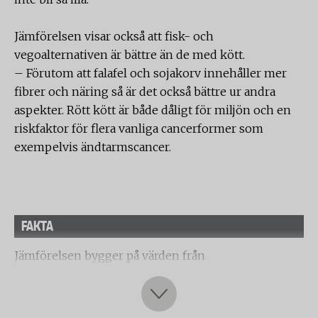
Jämförelsen visar också att fisk- och
vegoalternativen är bättre än de med kött.
– Förutom att falafel och sojakorv innehåller mer
fibrer och näring så är det också bättre ur andra
aspekter. Rött kött är både dåligt för miljön och en
riskfaktor för flera vanliga cancerformer som
exempelvis ändtarmscancer.
FAKTA
Jämförelsen bygger på värden från
Livsmedelsverkets livsmedelsdatabas. De
näringsämnen som valts ut är ämnen som är extra
viktiga och som många människor får i sig för lite