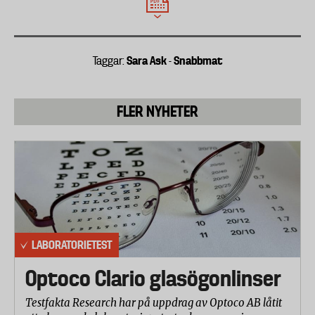
Rekommenderat dagligt intag för män: 60
mikrogram.
Järn
Sara Ask
Snabbmat
Taggar:
-
Rekommenderat dagligt intag för kvinnor: 15
milligram.
Rekommenderat dagligt intag för män och kvinnor
FLER NYHETER
efter sista menstruationen: 9 milligram.
Fibrer
En lagom mängd för vuxna är cirka 25-35 gram
fibrer per dag.
Salt
Max 5-6 gram per dag (ca en tesked)
LABORATORIETEST
Optoco Clario glasögonlinser
Testfakta Research har på uppdrag av Optoco AB låtit