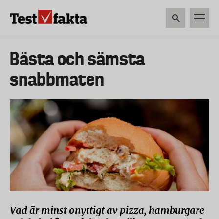
Hoppa
till
huvudinnehåll
HEM & HUSHÅLL
TEKNIK
LIVSMEDEL
VERKTYG & TRÄDGÅRDSREDSK
Huvudmeny
Bästa och sämsta
ny
snabbmaten
Vad är minst onyttigt av pizza, hamburgare