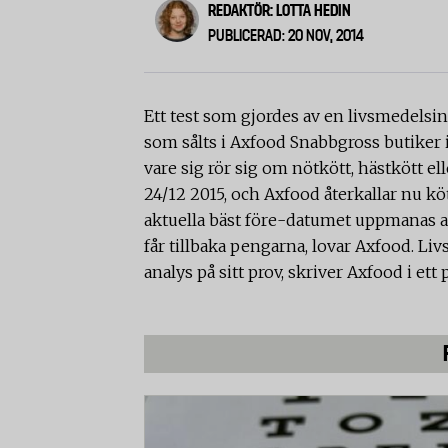
REDAKTÖR: LOTTA HEDIN
PUBLICERAD: 20 NOV, 2014
Ett test som gjordes av en livsmedelsin
som sålts i Axfood Snabbgross butiker in
vare sig rör sig om nötkött, hästkött el
24/12 2015, och Axfood återkallar nu k
aktuella bäst före-datumet uppmanas att
får tillbaka pengarna, lovar Axfood.
Liv
analys på sitt prov, skriver Axfood i et