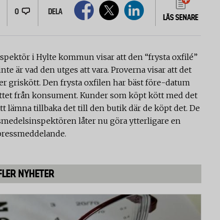
0
DELA
LÄS SENARE
spektör i Hylte kommun visar att den “frysta oxfilé”
te är vad den utges att vara. Proverna visar att det
ler griskött. Den frysta oxfilen har bäst före-datum
öttet från konsument.
Kunder som köpt kött med det
 lämna tillbaka det till den butik där de köpt det. De
smedelsinspektören låter nu göra ytterligare en
t pressmeddelande.
FLER NYHETER