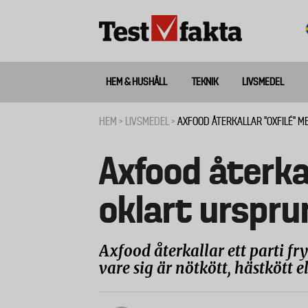
Hoppa
till
huvudinnehåll
HEM & HUSHÅLL
TEKNIK
LIVSMEDEL
Huvudmeny
ny
HEM
LIVSMEDEL
AXFOOD ÅTERKALLAR “OXFILÉ” 
Länkstig
Axfood återkal
oklart urspru
Axfood återkallar ett parti fryst
vare sig är nötkött, hästkött el