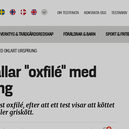
OM TESTFAKTA
KONTAKTA OSS
TESTARKIV
Top
meny
VERKTYG & TRÄDGÅRDSREDSKAP
FÖRÄLDRAR & BARN
SPORT & FRITI
MED OKLART URSPRUNG
lar “oxfilé” med
ng
 oxfilé, efter att ett test visar att köttet
ler griskött.