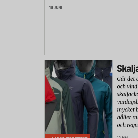
19 JUNI
Skalj
Går det 
och vind
skaljack
vardagsb
mycket b
håller m
och reg
12 MAJ