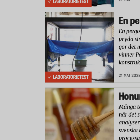
LABORATORIETEST
En pe
En pergo
pryda si
gör det i
vinner P
konstruk
21 MAJ 202
LABORATORIETEST
Honun
Många ta
när det 
analyser 
svenska 
processa