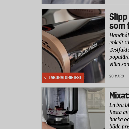
Slipp
som f
Handhåll
enkelt sä
Testfakt
populära
vilka so
20 MARS
LABORATORIETEST
Mixat
En bra b
flesta av
hacka oc
både pri