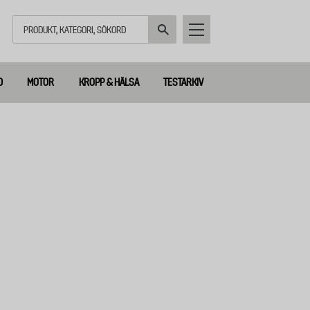
Sök
D
MOTOR
KROPP & HÄLSA
TESTARKIV