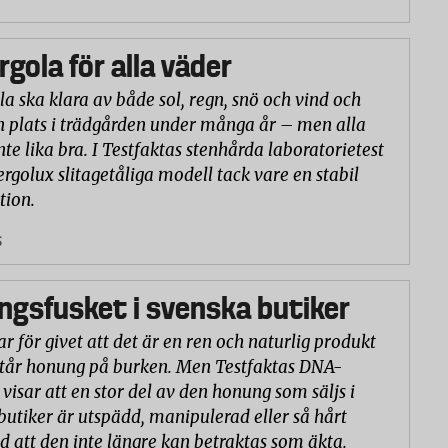
rgola för alla väder
la ska klara av både sol, regn, snö och vind och
n plats i trädgården under många år – men alla
nte lika bra. I Testfaktas stenhårda laboratorietest
ergolux slitagetåliga modell tack vare en stabil
tion.
5
gsfusket i svenska butiker
r för givet att det är en ren och naturlig produkt
står honung på burken. Men Testfaktas DNA-
visar att en stor del av den honung som säljs i
butiker är utspädd, manipulerad eller så hårt
d att den inte längre kan betraktas som äkta.