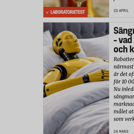
23 APRIL
LABORATORIETEST
Säng
– vad
och k
Rabatter
närmast 
är det of
för 10 0
Nu inled
sängmark
marknade
målet at
som verk
24 MARS