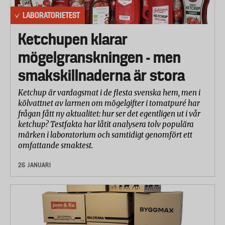
LABORATORIETEST
Ketchupen klarar
mögelgranskningen - men
smakskillnaderna är stora
Ketchup är vardagsmat i de flesta svenska hem, men i
kölvattnet av larmen om mögelgifter i tomatpuré har
frågan fått ny aktualitet: hur ser det egentligen ut i vår
ketchup? Testfakta har låtit analysera tolv populära
märken i laboratorium och samtidigt genomfört ett
omfattande smaktest.
26 JANUARI