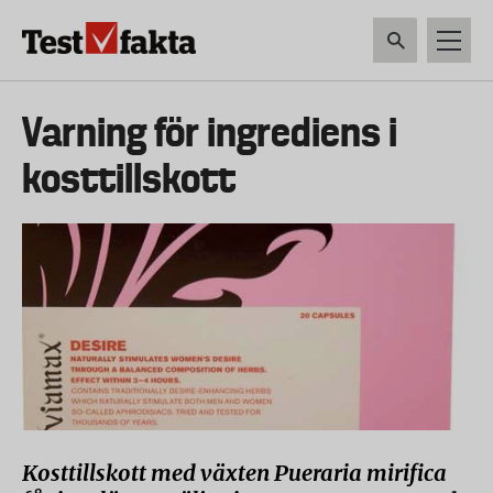
Hoppa
till
huvudinnehåll
HEM & HUSHÅLL
TEKNIK
LIVSMEDEL
VERKTYG & TRÄDGÅRDSREDSK
Huvudmeny
Varning för ingrediens i
ny
kosttillskott
Kosttillskott med växten Pueraria mirifica