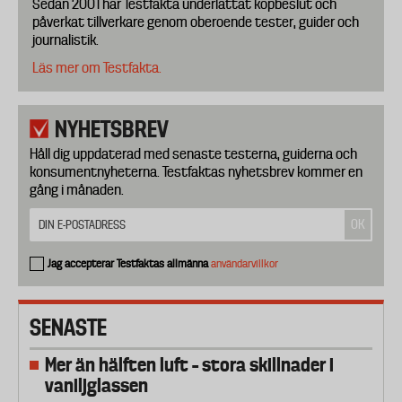
Sedan 2001 har Testfakta underlättat köpbeslut och
påverkat tillverkare genom oberoende tester, guider och
journalistik.
Läs mer om Testfakta.
NYHETSBREV
Håll dig uppdaterad med senaste testerna, guiderna och
konsumentnyheterna. Testfaktas nyhetsbrev kommer en
gång i månaden.
Jag accepterar Testfaktas allmänna
användarvillkor
SENASTE
Mer än hälften luft – stora skillnader i
vaniljglassen