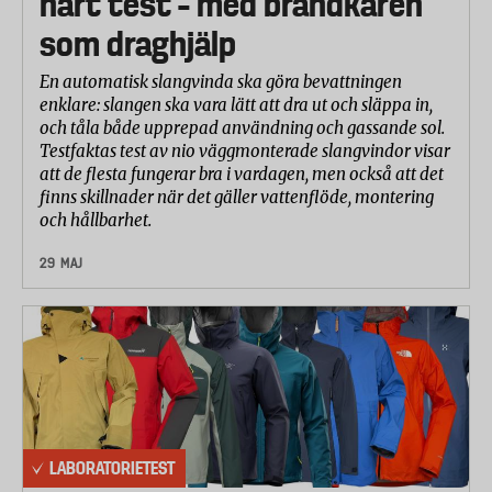
hårt test – med brandkåren
som draghjälp
En automatisk slangvinda ska göra bevattningen
enklare: slangen ska vara lätt att dra ut och släppa in,
och tåla både upprepad användning och gassande sol.
Testfaktas test av nio väggmonterade slangvindor visar
att de flesta fungerar bra i vardagen, men också att det
finns skillnader när det gäller vattenflöde, montering
och hållbarhet.
29 MAJ
LABORATORIETEST