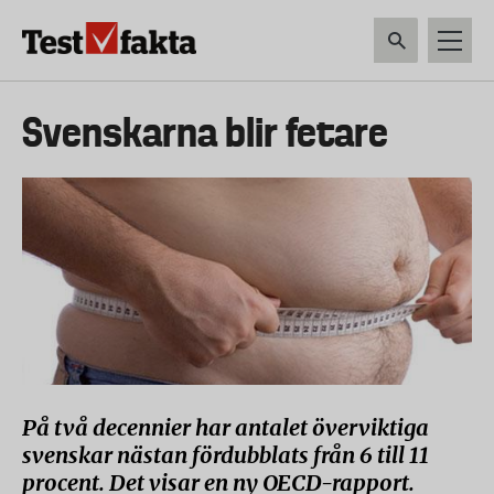
Hoppa
till
huvudinnehåll
HEM & HUSHÅLL
TEKNIK
LIVSMEDEL
VERKTYG & TRÄDGÅRDSREDSK
Huvudmeny
Svenskarna blir fetare
ny
På två decennier har antalet överviktiga
svenskar nästan fördubblats från 6 till 11
procent. Det visar en ny OECD-rapport.