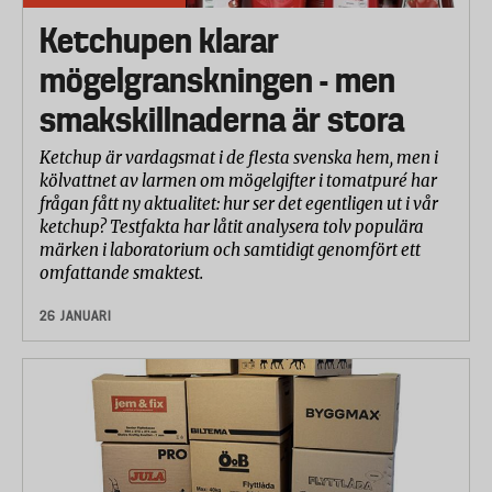
Ketchupen klarar
mögelgranskningen - men
smakskillnaderna är stora
Ketchup är vardagsmat i de flesta svenska hem, men i
kölvattnet av larmen om mögelgifter i tomatpuré har
frågan fått ny aktualitet: hur ser det egentligen ut i vår
ketchup? Testfakta har låtit analysera tolv populära
märken i laboratorium och samtidigt genomfört ett
omfattande smaktest.
26 JANUARI