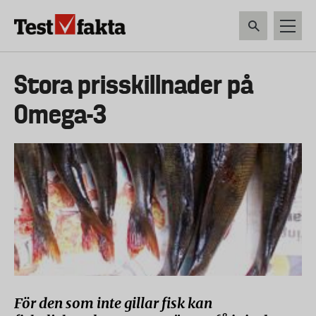
Hoppa
till
huvudinnehåll
HEM & HUSHÅLL
TEKNIK
LIVSMEDEL
VERKTYG & TRÄDGÅRDSREDSK
Huvudmeny
Stora prisskillnader på
ny
Omega-3
För den som inte gillar fisk kan