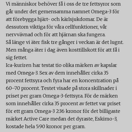
Vi människor behöver få i oss de tre fettsyror som
går under det gemensamma namnet Omega-3 för
att förebygga hjärt- och kärlsjukdomar. De är
dessutom viktiga för våra cellfunktioner, vår
nervvävnad och för att hjärnan ska fungera.
Så länge vi äter fisk tre gånger i veckan är det lugnt.
Men många äter i dag även kosttillskott för att få i
sig fettet.
Ica-kuriren har testat tio olika märken av kapslar
med Omega-3. Sex av dem innehåller cirka 35
procent fettsyra och fyra har en koncentration på
60–70 procent. Testet visade på stora skillnader i
priset per gram Omega-3-fettsyra. För de märken
som innehåller cirka 35 procent av fettet var priset
för ett gram Omega-3 2:36 kronor för det billigaste
märket Active Care medan det dyraste, Eskimo-3,
kostade hela 5:90 kronor per gram.