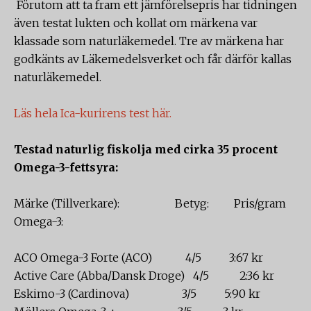
Förutom att ta fram ett jämförelsepris har tidningen
även testat lukten och kollat om märkena var
klassade som naturläkemedel. Tre av märkena har
godkänts av Läkemedelsverket och får därför kallas
naturläkemedel.
Läs hela Ica-kurirens test här.
Testad naturlig fiskolja med cirka 35 procent
Omega-3-fettsyra:
Märke (Tillverkare): Betyg: Pris/gram
Omega-3:
ACO Omega-3 Forte (ACO) 4/5 3:67 kr
Active Care (Abba/Dansk Droge) 4/5 2:36 kr
Eskimo-3 (Cardinova) 3/5 5:90 kr