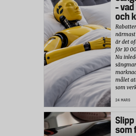
– vad
och k
Rabatter
närmast 
är det of
för 10 0
Nu inled
sängmark
marknade
målet at
som verk
24 MARS
Slipp
som f