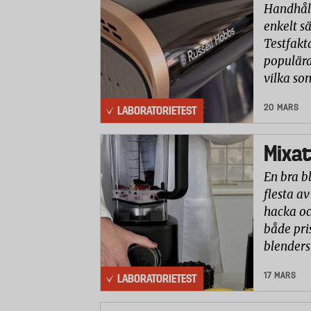
Handhåll
enkelt sä
Testfakt
populära
vilka so
20 MARS
LABORATORIETEST
Mixat
En bra b
flesta av
hacka oc
både pri
blenders
17 MARS
LABORATORIETEST