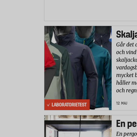
Skalj
Går det 
och vind
skaljack
vardagsb
mycket b
håller m
och reg
12 MAJ
LABORATORIETEST
En pe
En pergo