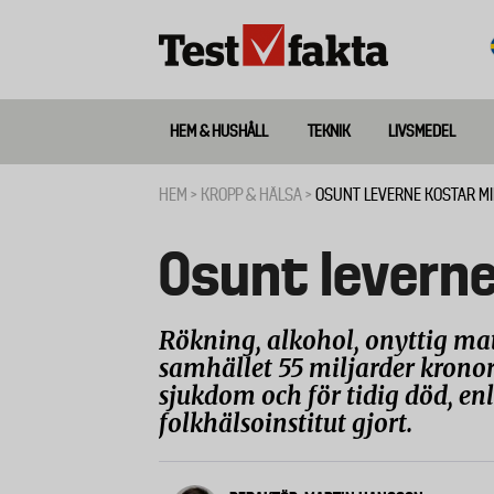
Hoppa
till
huvudinnehåll
HEM & HUSHÅLL
TEKNIK
LIVSMEDEL
Huvudmeny
ny
HEM
KROPP & HÄLSA
OSUNT LEVERNE KOSTAR M
Länkstig
Osunt leverne
Rökning, alkohol, onyttig mat 
samhället 55 miljarder kronor
sjukdom och för tidig död, en
folkhälsoinstitut gjort.