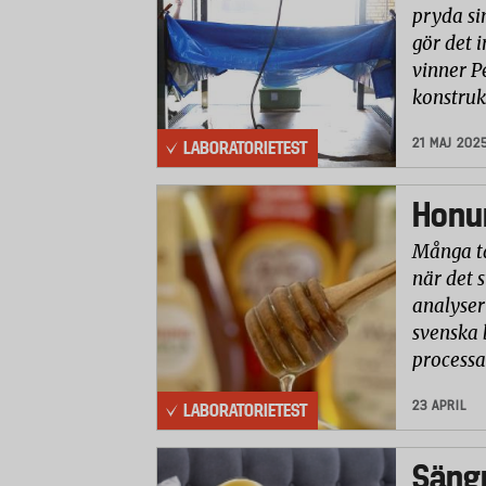
pryda si
gör det i
vinner P
konstruk
21 MAJ 202
LABORATORIETEST
Honun
Många ta
när det 
analyser 
svenska 
processa
23 APRIL
LABORATORIETEST
Säng