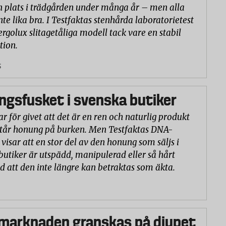
n plats i trädgården under många år – men alla
nte lika bra. I Testfaktas stenhårda laboratorietest
ergolux slitagetåliga modell tack vare en stabil
tion.
5
gsfusket i svenska butiker
r för givet att det är en ren och naturlig produkt
står honung på burken. Men Testfaktas DNA-
visar att en stor del av den honung som säljs i
butiker är utspädd, manipulerad eller så hårt
d att den inte längre kan betraktas som äkta.
marknaden granskas på djupet