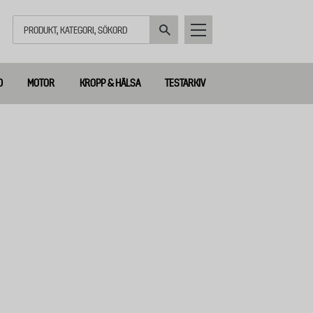
Sök
D
MOTOR
KROPP & HÄLSA
TESTARKIV