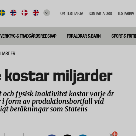
OM TESTFAKTA
KONTAKTA OSS
TESTARKIV
Top
meny
VERKTYG & TRÄDGÅRDSREDSKAP
FÖRÄLDRAR & BARN
SPORT & FRITI
ILJARDER
 kostar miljarder
och fysisk inaktivitet kostar varje år
 i form av produktionsbortfall vid
ligt beräkningar som Statens