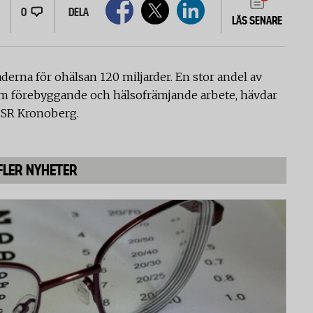
0
DELA
LÄS SENARE
derna för ohälsan 120 miljarder. En stor andel av
m förebyggande och hälsofrämjande arbete, hävdar
r SR Kronoberg.
FLER NYHETER