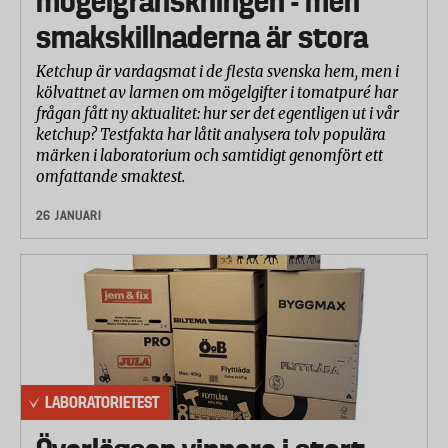
mögelgranskningen - men
smakskillnaderna är stora
Ketchup är vardagsmat i de flesta svenska hem, men i
kölvattnet av larmen om mögelgifter i tomatpuré har
frågan fått ny aktualitet: hur ser det egentligen ut i vår
ketchup? Testfakta har låtit analysera tolv populära
märken i laboratorium och samtidigt genomfört ett
omfattande smaktest.
26 JANUARI
LABORATORIETEST