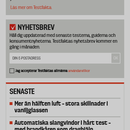
Läs mer om Testfakta.
NYHETSBREV
Håll dig uppdaterad med senaste testerna, guiderna och
konsumentnyheterna. Testfaktas nyhetsbrev kommer en
gång i månaden.
Jag accepterar Testfaktas allmänna
användarvillkor
SENASTE
Mer än hälften luft – stora skillnader i
vaniljglassen
Automatiska slangvindor i hårt test –
med brandkåren som draghjälp