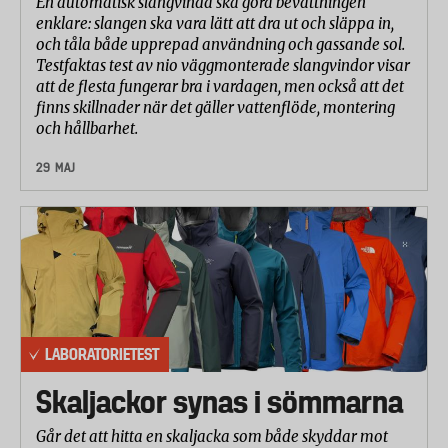
En automatisk slangvinda ska göra bevattningen
enklare: slangen ska vara lätt att dra ut och släppa in,
och tåla både upprepad användning och gassande sol.
Testfaktas test av nio väggmonterade slangvindor visar
att de flesta fungerar bra i vardagen, men också att det
finns skillnader när det gäller vattenflöde, montering
och hållbarhet.
29 MAJ
LABORATORIETEST
Skaljackor synas i sömmarna
Går det att hitta en skaljacka som både skyddar mot