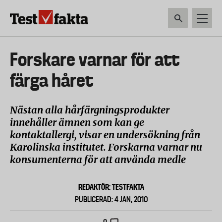
Hoppa
till
huvudinnehåll
HEM & HUSHÅLL
TEKNIK
LIVSMEDEL
VERKTYG & TRÄDGÅRDSREDSK
Huvudmeny
Forskare varnar för att
ny
färga håret
Nästan alla hårfärgningsprodukter
innehåller ämnen som kan ge
kontaktallergi, visar en undersökning från
Karolinska institutet. Forskarna varnar nu
konsumenterna för att använda medle
REDAKTÖR: TESTFAKTA
PUBLICERAD: 4 JAN, 2010