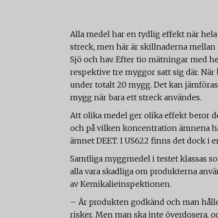
Alla medel har en tydlig effekt när hela
streck, men här är skillnaderna mellan 
Sjö och hav. Efter tio mätningar med he
respektive tre myggor satt sig där. När
under totalt 20 mygg. Det kan jämföras 
mygg när bara ett streck användes.
Att olika medel ger olika effekt beror 
och på vilken koncentration ämnena ha
ämnet DEET. I US622 finns det dock i 
Samtliga myggmedel i testet klassas
alla vara skadliga om produkterna anvä
av Kemikalieinspektionen.
– Är produkten godkänd och man håller 
risker. Men man ska inte överdosera, o