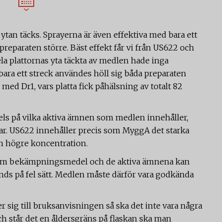
 ytan täcks. Sprayerna är även effektiva med bara ett
preparaten större. Bäst effekt får vi från US622 och
la plattornas yta täckta av medlen hade inga
 bara ett streck användes höll sig båda preparaten
med Dr1, vars platta fick påhälsning av totalt 82
dels på vilka aktiva ämnen som medlen innehåller,
r. US622 innehåller precis som MyggA det starka
en högre koncentration.
 som bekämpningsmedel och de aktiva ämnena kan
nds på fel sätt. Medlen måste därför vara godkända
sig till bruksanvisningen så ska det inte vara några
ch står det en åldersgräns på flaskan ska man