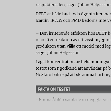
respektera den, säger Johan Helgesso
DEET är både hud- och ögonirriterand
Icardin, IR3535 och PMD bedöms inte var
– Den irriterande effekten hos DEET b
man få en reaktion av ett visst myggme
produkten utan välja ett medel med läg
säger Johan Helgesson.
Lägst koncentration av bekämpningsmed
testet som r godkänd att användas på b
NoSkito bättre på att skrämma bort my
FAKTA OM TESTET
- Emma Åhlén samlade in mygglarver fr
kläckas inne i myggodlingen.