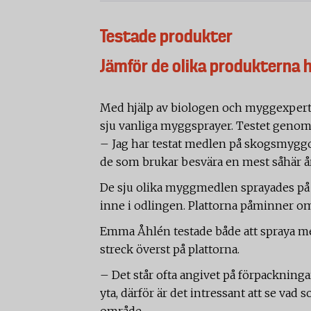
Testade produkter
Jämför de olika produkterna 
Med hjälp av biologen och myggexpert
sju vanliga myggsprayer. Testet geno
– Jag har testat medlen på skogsmyggor
de som brukar besvära en mest såhär å
De sju olika myggmedlen sprayades på
inne i odlingen. Plattorna påminner om
Emma Åhlén testade både att spraya med
streck överst på plattorna.
– Det står ofta angivet på förpackning
yta, därför är det intressant att se va