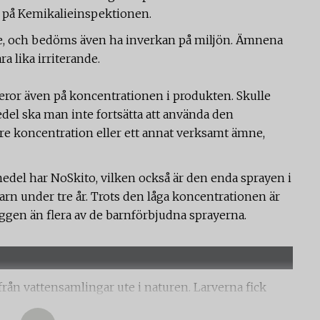
n på Kemikalieinspektionen.
e, och bedöms även ha inverkan på miljön. Ämnena
a lika irriterande.
eror även på koncentrationen i produkten. Skulle
del ska man inte fortsätta att använda den
re koncentration eller ett annat verksamt ämne,
el har NoSkito, vilken också är den enda sprayen i
arn under tre år. Trots den låga koncentrationen är
ggen än flera av de barnförbjudna sprayerna.
ån vattensamlingar ute i naturen. Larverna fick