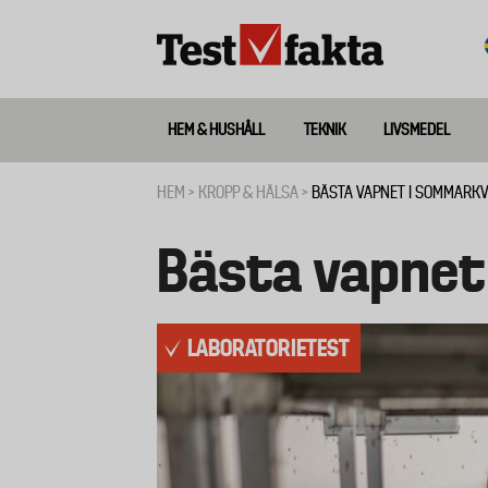
Hoppa
till
huvudinnehåll
HEM & HUSHÅLL
TEKNIK
LIVSMEDEL
Huvudmeny
ny
HEM
KROPP & HÄLSA
BÄSTA VAPNET I SOMMARK
Länkstig
Bästa vapnet
LABORATORIETEST