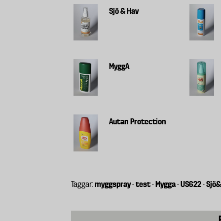
Sjö & Hav
MyggA
Autan Protection
myggspray
test
Mygga
US622
Sjö
Taggar:
-
-
-
-