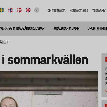
OM TESTFAKTA
KONTAKTA OSS
TESTARKIV
Top
meny
VERKTYG & TRÄDGÅRDSREDSKAP
FÖRÄLDRAR & BARN
SPORT & FRITI
VÄLLEN
 i sommarkvällen
S
k
g
j
L