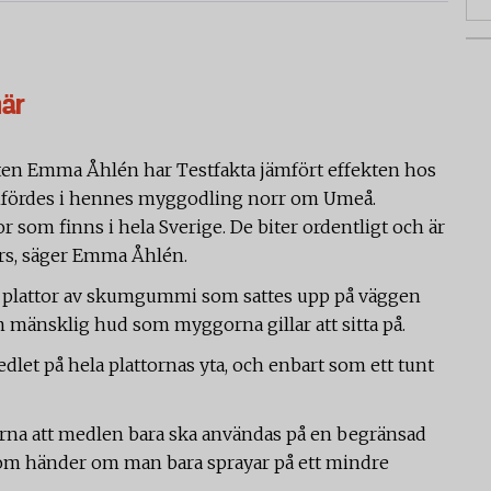
här
en Emma Åhlén har Testfakta jämfört effekten hos
mfördes i hennes myggodling norr om Umeå.
 som finns i hela Sverige. De biter ordentligt och är
rs, säger Emma Åhlén.
 plattor av skumgummi som sattes upp på väggen
 mänsklig hud som myggorna gillar att sitta på.
let på hela plattornas yta, och enbart som ett tunt
arna att medlen bara ska användas på en begränsad
d som händer om man bara sprayar på ett mindre