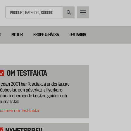
Sök
D
MOTOR
KROPP & HÄLSA
TESTARKIV
OM TESTFAKTA
edan 2001 har Testfakta underlättat
öpbeslut och påverkat tillverkare
enom oberoende tester, guider och
ournalistik.
äs mer om Testfakta.
NYHETSBREV