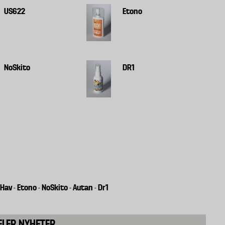
US622
Etono
NoSkito
DR1
&Hav
Etono
NoSkito
Autan
Dr1
-
-
-
-
FLER NYHETER