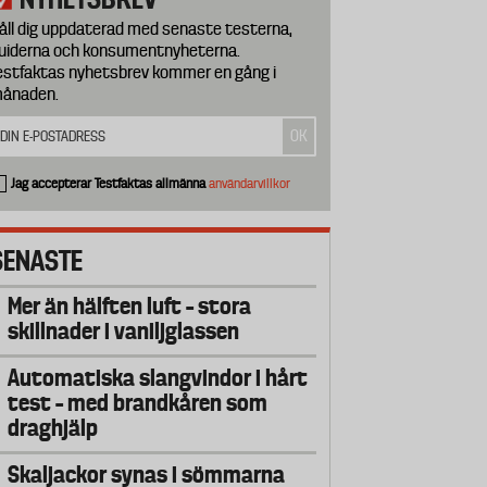
åll dig uppdaterad med senaste testerna,
uiderna och konsumentnyheterna.
estfaktas nyhetsbrev kommer en gång i
ånaden.
Jag accepterar Testfaktas allmänna
användarvillkor
SENASTE
Mer än hälften luft – stora
skillnader i vaniljglassen
Automatiska slangvindor i hårt
test – med brandkåren som
draghjälp
Skaljackor synas i sömmarna