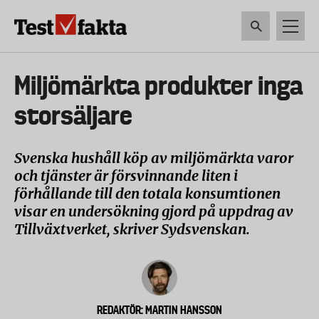
Hoppa
till
huvudinnehåll
HEM & HUSHÅLL
TEKNIK
LIVSMEDEL
VERKTYG & TRÄDGÅRDSREDSK
Huvudmeny
Miljömärkta produkter inga
ny
storsäljare
Svenska hushåll köp av miljömärkta varor
och tjänster är försvinnande liten i
förhållande till den totala konsumtionen
visar en undersökning gjord på uppdrag av
Tillväxtverket, skriver Sydsvenskan.
REDAKTÖR: MARTIN HANSSON