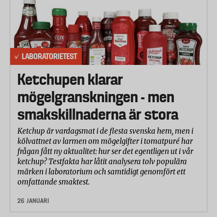
LABORATORIETEST
Ketchupen klarar
mögelgranskningen - men
smakskillnaderna är stora
Ketchup är vardagsmat i de flesta svenska hem, men i
kölvattnet av larmen om mögelgifter i tomatpuré har
frågan fått ny aktualitet: hur ser det egentligen ut i vår
ketchup? Testfakta har låtit analysera tolv populära
märken i laboratorium och samtidigt genomfört ett
omfattande smaktest.
26 JANUARI