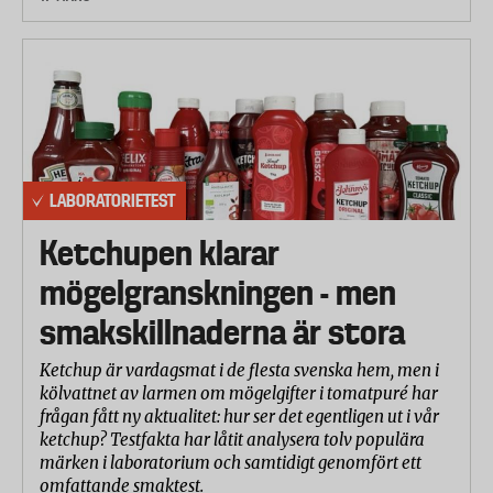
LABORATORIETEST
Ketchupen klarar
mögelgranskningen - men
smakskillnaderna är stora
Ketchup är vardagsmat i de flesta svenska hem, men i
kölvattnet av larmen om mögelgifter i tomatpuré har
frågan fått ny aktualitet: hur ser det egentligen ut i vår
ketchup? Testfakta har låtit analysera tolv populära
märken i laboratorium och samtidigt genomfört ett
omfattande smaktest.