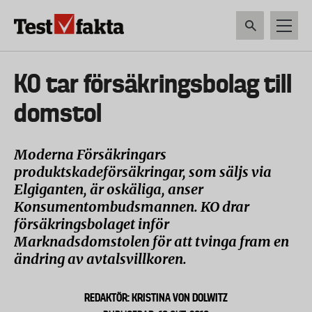
Hoppa
till
huvudinnehåll
HEM & HUSHÅLL
TEKNIK
LIVSMEDEL
VERKTYG & TRÄDGÅRDSREDSK
Huvudmeny
KO tar försäkringsbolag till
ny
domstol
Moderna Försäkringars
produktskadeförsäkringar, som säljs via
Elgiganten, är oskäliga, anser
Konsumentombudsmannen. KO drar
försäkringsbolaget inför
Marknadsdomstolen för att tvinga fram en
ändring av avtalsvillkoren.
REDAKTÖR: KRISTINA VON DOLWITZ