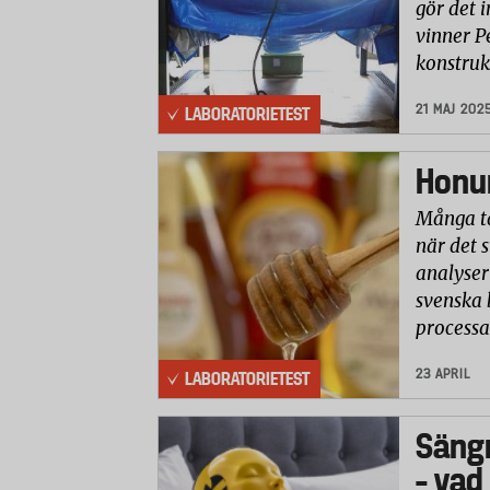
gör det i
vinner P
konstruk
21 MAJ 202
LABORATORIETEST
Honun
Många ta
när det 
analyser 
svenska 
processa
23 APRIL
LABORATORIETEST
Säng
– vad