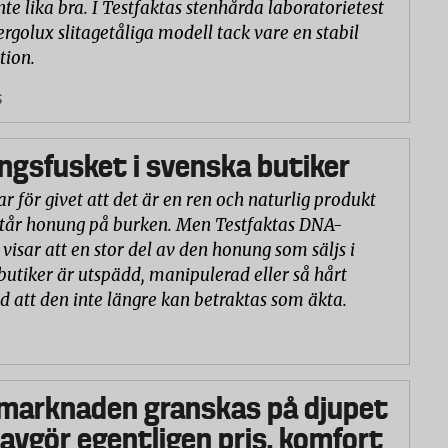
nte lika bra. I Testfaktas stenhårda laboratorietest
ergolux slitagetåliga modell tack vare en stabil
tion.
5
gsfusket i svenska butiker
r för givet att det är en ren och naturlig produkt
står honung på burken. Men Testfaktas DNA-
visar att en stor del av den honung som säljs i
butiker är utspädd, manipulerad eller så hårt
d att den inte längre kan betraktas som äkta.
marknaden granskas på djupet
 avgör egentligen pris, komfort