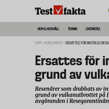
Hoppa
till
huvudinnehåll
HEM & HUSHÅLL
TEKNIK
LIVSMEDEL
Huvudmeny
ny
HEM
KONSUMENT
ERSATTES FÖR INSTÄLLD RES
Länkstig
Ersattes för i
grund av vul
Resenärer som drabbats av ins
grund av vulkanutbrottet på Isl
avgöranden i Resegarantinä