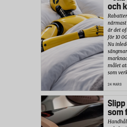
och k
Rabatter
närmast 
är det of
för 10 0
Nu inled
sängmark
marknade
målet at
som verk
24 MARS
Slipp
som f
Handhåll