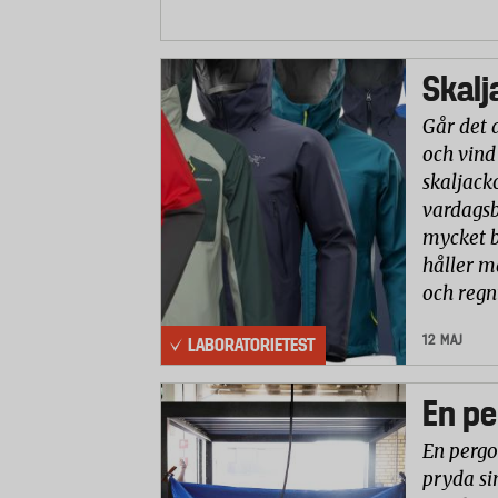
Skalj
Går det 
och vind
skaljack
vardagsb
mycket b
håller m
och reg
12 MAJ
LABORATORIETEST
En pe
En pergo
pryda si