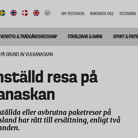
OM TESTFAKTA
KONTAKTA OSS
TESTARKIV
Top
meny
VERKTYG & TRÄDGÅRDSREDSKAP
FÖRÄLDRAR & BARN
SPORT & FRITI
A PÅ GRUND AV VULKANASKAN
nställd resa på
kanaskan
tällda eller avbrutna paketresor på
and har rätt till ersättning, enligt två
mnden.