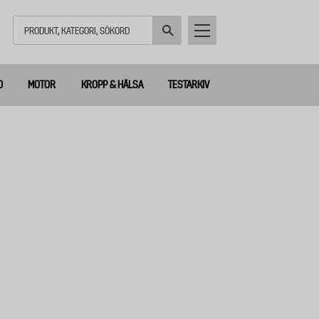
Sök
D
MOTOR
KROPP & HÄLSA
TESTARKIV