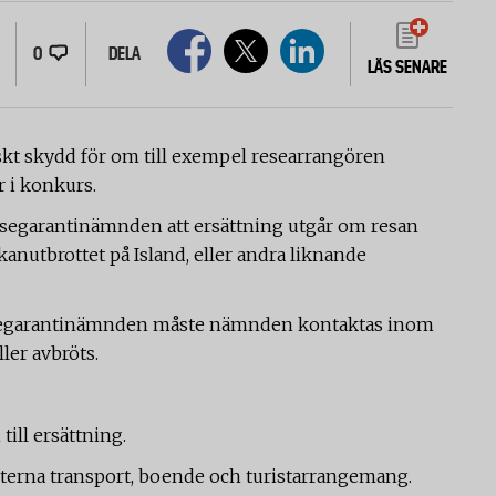
0
DELA
LÄS SENARE
t skydd för om till exempel researrangören
 i konkurs.
Resegarantinämnden att ersättning utgår om resan
lkanutbrottet på Island, eller andra liknande
esegarantinämnden måste nämnden kontaktas inom
ller avbröts.
ill ersättning.
sterna transport, boende och turistarrangemang.