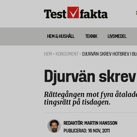
Hoppa
till
huvudinnehåll
HEM & HUSHÅLL
TEKNIK
LIVSMEDEL
Huvudmeny
ny
HEM
KONSUMENT
DJURVÄN SKREV HOTBREV I B
Länkstig
Djurvän skrev
Rättegången mot fyra åtalade 
tingsrätt på tisdagen.
REDAKTÖR: MARTIN HANSSON
PUBLICERAD: 16 NOV, 2011