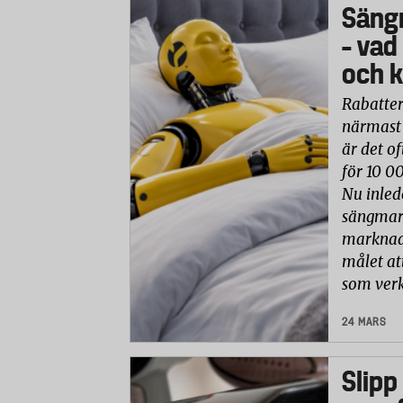
Säng
– vad
och k
Rabatter
närmast 
är det of
för 10 0
Nu inled
sängmark
marknade
målet at
som verk
24 MARS
Slipp