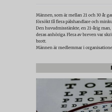
Männen, som är mellan 21 och 30 år gam
försökt få flera pälshandlare och min
Den huvudmisstänkte, en 21-årig man, sk
deras anhöriga. Flera av breven var skr
brott.
Männen är medlemmar i organisationern