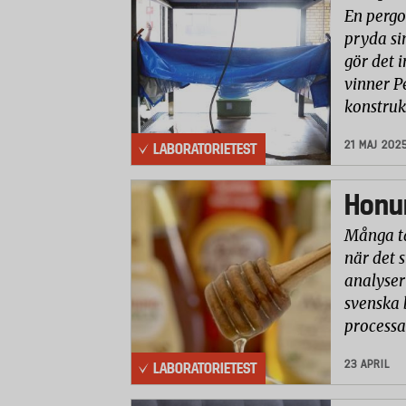
En pergo
pryda si
gör det i
vinner P
konstruk
21 MAJ 202
LABORATORIETEST
Honun
Många ta
när det 
analyser 
svenska 
processa
23 APRIL
LABORATORIETEST