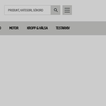
Sök
D
MOTOR
KROPP & HÄLSA
TESTARKIV