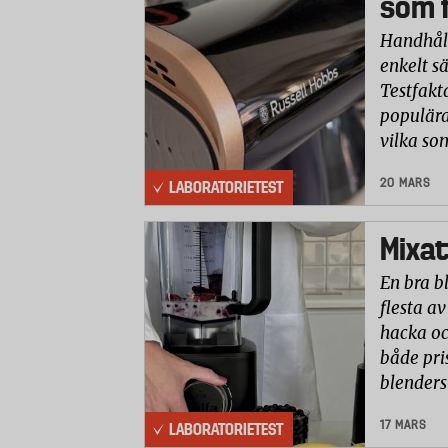
som f
Handhåll
enkelt sä
Testfakt
populära
vilka so
20 MARS
LABORATORIETEST
Mixat
En bra b
flesta av
hacka oc
både pri
blenders
17 MARS
LABORATORIETEST