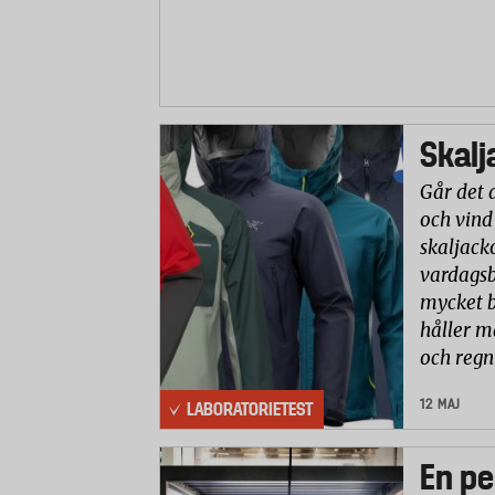
Skalj
Går det 
och vind
skaljack
vardagsb
mycket b
håller m
och reg
12 MAJ
LABORATORIETEST
En pe