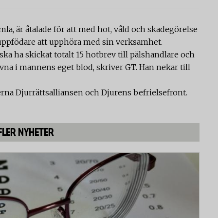
la, är åtalade för att med hot, våld och skadegörelse
kuppfödare att upphöra med sin verksamhet.
a ha skickat totalt 15 hotbrev till pälshandlare och
ivna i mannens eget blod, skriver GT. Han nekar till
a Djurrättsalliansen och Djurens befrielsefront.
FLER NYHETER