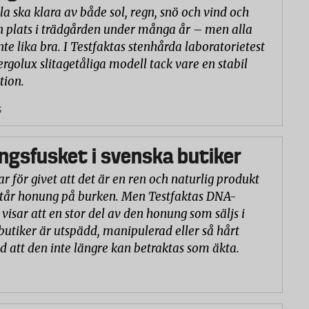
la ska klara av både sol, regn, snö och vind och
n plats i trädgården under många år – men alla
nte lika bra. I Testfaktas stenhårda laboratorietest
ergolux slitagetåliga modell tack vare en stabil
tion.
5
gsfusket i svenska butiker
r för givet att det är en ren och naturlig produkt
står honung på burken. Men Testfaktas DNA-
visar att en stor del av den honung som säljs i
butiker är utspädd, manipulerad eller så hårt
d att den inte längre kan betraktas som äkta.