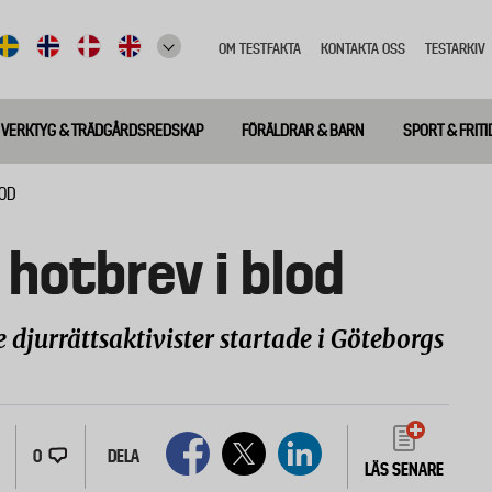
OM TESTFAKTA
KONTAKTA OSS
TESTARKIV
Top
meny
VERKTYG & TRÄDGÅRDSREDSKAP
FÖRÄLDRAR & BARN
SPORT & FRITI
LOD
 hotbrev i blod
djurrättsaktivister startade i Göteborgs
0
DELA
LÄS SENARE