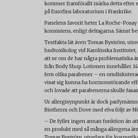
kommer framförallt märka detta efter en
på Eurofins laboratorium i Frankrike.
Panelens favorit heter La Roche-Posay s
konsistens, enligt deltagarna. Sämst bet
Testfakta lät även Tomas Byström, utr
hudtoxikolog vid Karolinska Institutet
att se om de har några problematiska 
från Body Shop. Lotionen innehåller 14 
fem olika parabener – en omdiskutera
visat sig kunna ha hormonstörande effe
och lovade att parabenerna skulle fasas
Ur allergisynpunkt är dock parfymämne
Biotherm och Dove med elva följt av N
– De fyller ingen annan funktion än att
en produkt med så många allergena ämn
Tomas Byström, utredare för kosmetik