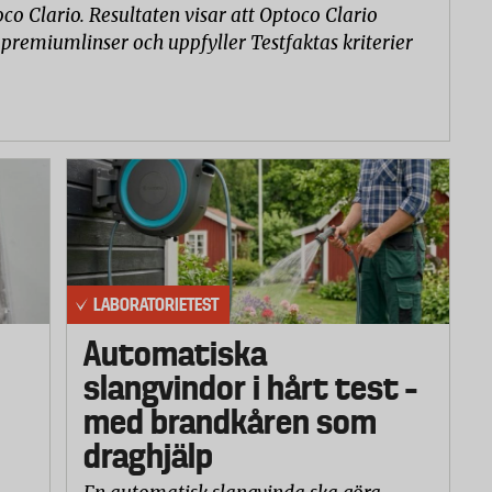
tar dig.
co Clario. Resultaten visar att Optoco Clario
 premiumlinser och uppfyller Testfaktas kriterier
till två gånger per dag.
 den torra huden eftersom det förvärrar besvären.
sittande kläder, använda tunnare täcke och sänka
förvärra klådan.
 kontakta vården efter ett par veckor. Klådan kan
LABORATORIETEST
Automatiska
slangvindor i hårt test –
med brandkåren som
draghjälp