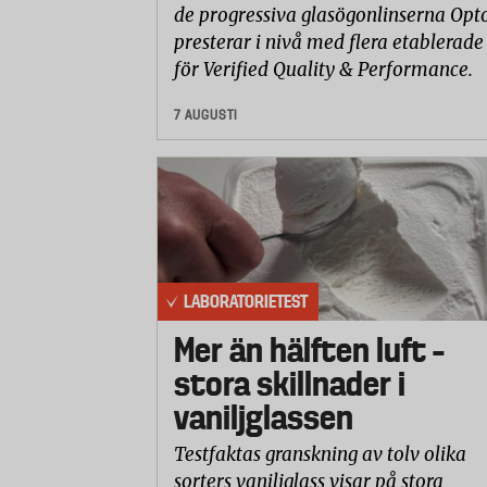
- Använd dusch- och badolja när du tvät
de progressiva glasögonlinserna Opto
- Använd milda oparfymerade tvålar.
presterar i nivå med flera etablerade
- Smörj in dig med en bra hudlotion en 
för Verified Quality & Performance.
- Undvik att klia, riva eller gnugga på
7 AUGUSTI
- Om det kliar ska man använda löst åt
temperaturen i sovrummet. Värme kan 
- Hjälper inget av ovanstående bör man
bero på något annat.
Källa: Vårdguiden
LABORATORIETEST
Mer än hälften luft –
stora skillnader i
vaniljglassen
Testfaktas granskning av tolv olika
sorters vaniljglass visar på stora