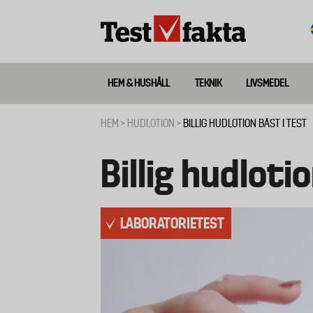
Hoppa
till
huvudinnehåll
HEM & HUSHÅLL
TEKNIK
LIVSMEDEL
Huvudmeny
ny
HEM
HUDLOTION
BILLIG HUDLOTION BÄST I TEST
Länkstig
Billig hudloti
LABORATORIETEST