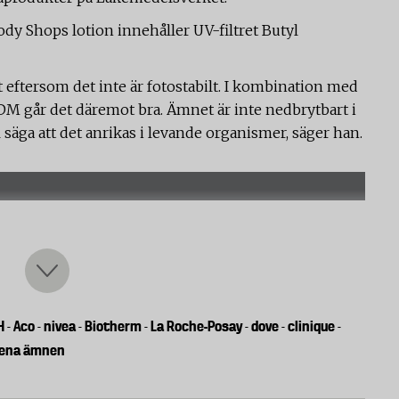
dy Shops lotion innehåller UV-filtret Butyl
 eftersom det inte är fotostabilt. I kombination med
MDM går det däremot bra. Ämnet är inte nedbrytbart i
 säga att det anrikas i levande organismer, säger han.
av konserveringsmedel som i djurstudier visat sig
l methyl- och ethylparaben är säkert att använda i
H
Aco
nivea
Biotherm
La Roche-Posay
dove
clinique
-
-
-
-
-
-
-
 kring propylparaben och butylparaben vilket gjort
gena ämnen
förbjudit ämnena för viss användning i barnprodukter