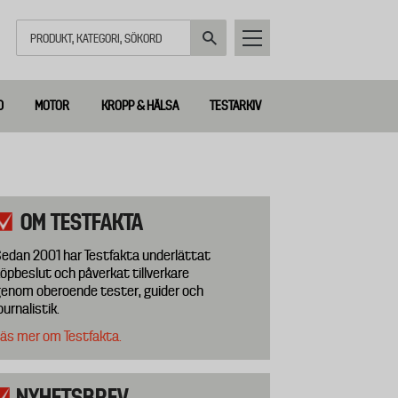
Sök
D
MOTOR
KROPP & HÄLSA
TESTARKIV
OM TESTFAKTA
edan 2001 har Testfakta underlättat
öpbeslut och påverkat tillverkare
enom oberoende tester, guider och
ournalistik.
äs mer om Testfakta.
NYHETSBREV