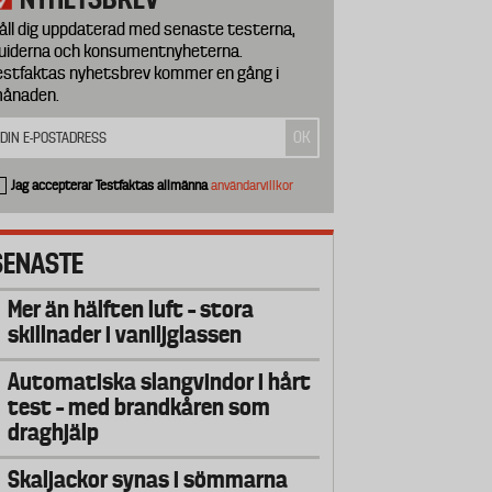
åll dig uppdaterad med senaste testerna,
uiderna och konsumentnyheterna.
estfaktas nyhetsbrev kommer en gång i
ånaden.
Jag accepterar Testfaktas allmänna
användarvillkor
SENASTE
Mer än hälften luft – stora
skillnader i vaniljglassen
Automatiska slangvindor i hårt
test – med brandkåren som
draghjälp
Skaljackor synas i sömmarna