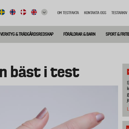
OM TESTFAKTA
KONTAKTA OSS
TESTARKIV
Top
meny
VERKTYG & TRÄDGÅRDSREDSKAP
FÖRÄLDRAR & BARN
SPORT & FRITI
on bäst i test
S
k
g
j
L