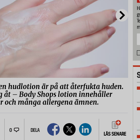
H
g
T
m
en hudlotion är på att återfukta huden.
ig åt – Body Shops lotion innehåller
er och många allergena ämnen.
0
DELA
LÄS SENARE