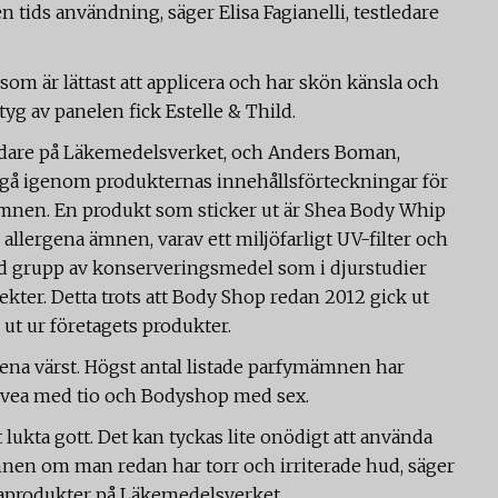
 tids användning, säger Elisa Fagianelli, testledare
om är lättast att applicera och har skön känsla och
yg av panelen fick Estelle & Thild.
edare på Läkemedelsverket, och Anders Boman,
, gå igenom produkternas innehållsförteckningar för
ämnen. En produkt som sticker ut är Shea Body Whip
allergena ämnen, varav ett miljöfarligt UV-filter och
d grupp av konserveringsmedel som i djurstudier
kter. Detta trots att Body Shop redan 2012 gick ut
 ut ur företagets produkter.
na värst. Högst antal listade parfymämnen har
ivea med tio och Bodyshop med sex.
 lukta gott. Det kan tyckas lite onödigt att använda
en om man redan har torr och irriterade hud, säger
aprodukter på Läkemedelsverket.