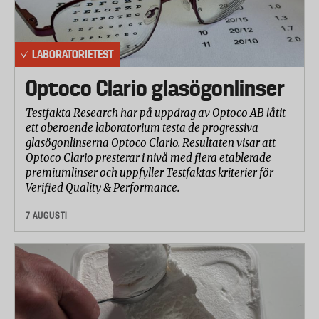
cafémiljö.
Komfort
LABORATORIETEST
Musiklyssnarpanelen utvärderade hur sköna lurarna
Optoco Clario glasögonlinser
var att ha på sig samt hur lätta de var att justera.
Testfakta Research har på uppdrag av Optoco AB låtit
Användarvänlighet Bluetooth
ett oberoende laboratorium testa de progressiva
Laboratoriet bedömde hur lätt det var att hantera
glasögonlinserna Optoco Clario. Resultaten visar att
Optoco Clario presterar i nivå med flera etablerade
lurarnas Bluetooth-uppkoppling och hur lätt det går
premiumlinser och uppfyller Testfaktas kriterier för
att växla mellan olika enheter, t ex mobiltelefon och
Verified Quality & Performance.
dator.
7 AUGUSTI
Batteritid
Laboratoriet mätte lyssningstiden genom att spela
upp ett jämnt brus (så kallat pink noise) tills
batterierna tog slut. För Apple, Jabra och Plantronics
som alla har laddningsbara fodral, så laddades de