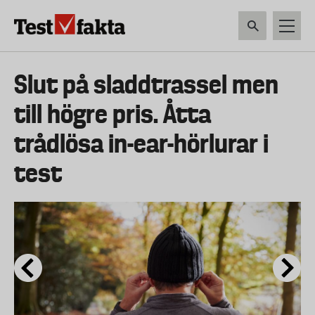
Hoppa
till
huvudinnehåll
HEM & HUSHÅLL
TEKNIK
LIVSMEDEL
VERKTYG & TRÄDGÅRDSREDSK
Huvudmeny
Slut på sladdtrassel men
ny
till högre pris. Åtta
trådlösa in-ear-hörlurar i
test