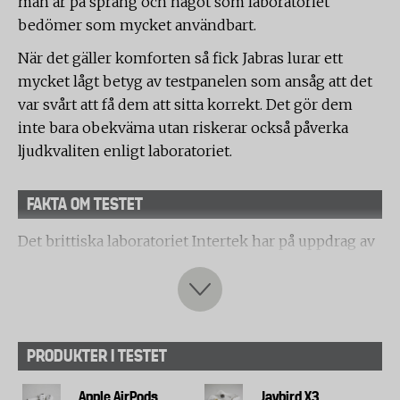
man är på språng och något som laboratoriet
bedömer som mycket användbart.
När det gäller komforten så fick Jabras lurar ett
mycket lågt betyg av testpanelen som ansåg att det
var svårt att få dem att sitta korrekt. Det gör dem
inte bara obekväma utan riskerar också påverka
ljudkvaliten enligt laboratoriet.
FAKTA OM TESTET
Det brittiska laboratoriet Intertek har på uppdrag av
Testfakta testat åtta olika trådlösa hörlurar av typen
in-ear med handsfree-funktion i olika prisklasser.
Inga lurar från Samsung finns med i testet.
Anledningen är att de Samsung-lurar som fanns
PRODUKTER I TESTET
tillgängliga vid utförandet av testet var utgående
och de nya inte gick att få tag på, enligt tillverkaren.
Apple AirPods
Jaybird X3