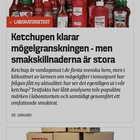
LABORATORIETEST
Ketchupen klarar
mögelgranskningen - men
smakskillnaderna är stora
Ketchup är vardagsmat i de flesta svenska hem, men i
kölvattnet av larmen om mögelgifter i tomatpuré har
frågan fått ny aktualitet: hur ser det egentligen ut i vår
ketchup? Testfakta har låtit analysera tolv populära
märken i laboratorium och samtidigt genomfört ett
omfattande smaktest.
26 JANUARI