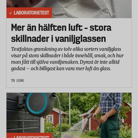
tomma hörlurarna upp i fodralen. Därefter
upprepades testet tills även det laddningsbara
LABORATORIETEST
fodralet var tömt.
Mer än hälften luft – stora
skillnader i vaniljglassen
Testfaktas granskning av tolv olika sorters vaniljglass
visar på stora skillnader i både innehåll, smak, och hur
man fått till själva vaniljsmaken. Dyrast är inte alltid
godast – och billigast kan vara mer luft än glass.
19 JUNI