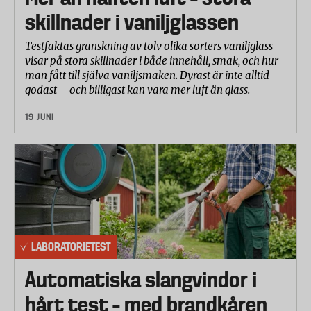
skillnader i vaniljglassen
*Muggen utgår från sortimentet men finns i storlek
Testfaktas granskning av tolv olika sorters vaniljglass
0,4 som enligt kundtjänst är av samma konstruktion
visar på stora skillnader i både innehåll, smak, och hur
som den testade.
man fått till själva vaniljsmaken. Dyrast är inte alltid
godast – och billigast kan vara mer luft än glass.
Testparametrar
19 JUNI
Isoleringsförmåga
Laboratoriet testade hur länge muggarna kan hålla
sitt innehåll varmt – både vid en
omgivningstemperatur av 20°C och av -10°C.
Muggarna fylldes med den nominella
fyllningsvolymen med 95°C varmt vatten och locket
LABORATORIETEST
stängdes. Vattentemperaturen mättes efter muggen
hade stått i en, fyra och åtta timmar.
Automatiska slangvindor i
Samma procedur upprepades med muggarna i en
hårt test – med brandkåren
omgivningstemperatur av -10°C.