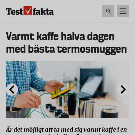
Hoppa
till
huvudinnehåll
HEM & HUSHÅLL
TEKNIK
LIVSMEDEL
VERKTYG & TRÄDGÅRDSREDSK
Huvudmeny
Varmt kaffe halva dagen
ny
med bästa termosmuggen
Är det möjligt att ta med sig varmt kaffe i en