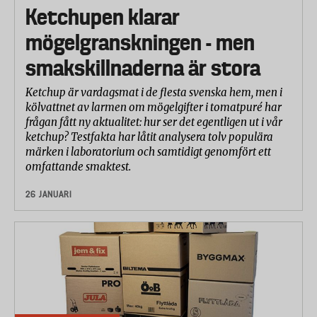
Ketchupen klarar
mögelgranskningen - men
smakskillnaderna är stora
Ketchup är vardagsmat i de flesta svenska hem, men i
kölvattnet av larmen om mögelgifter i tomatpuré har
frågan fått ny aktualitet: hur ser det egentligen ut i vår
ketchup? Testfakta har låtit analysera tolv populära
märken i laboratorium och samtidigt genomfört ett
omfattande smaktest.
26 JANUARI