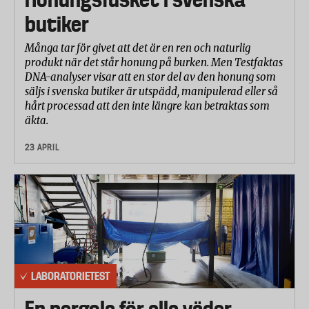
butiker
Ergonomi
Många tar för givet att det är en ren och naturlig
Hur väl vridlocket fungerar vid öppning och
produkt när det står honung på burken. Men Testfaktas
stängning
DNA-analyser visar att en stor del av den honung som
säljs i svenska butiker är utspädd, manipulerad eller så
Hur det upplevs att dricka ur muggen
hårt processad att den inte längre kan betraktas som
äkta.
Hur enkelt eller svårt dricklocket är att hantera,
samt hur det är att öppna och stänga med en hand
23 APRIL
Hur enkelt muggen och locket är att rengöra med
en diskborste
LABORATORIETEST
En pergola för alla väder