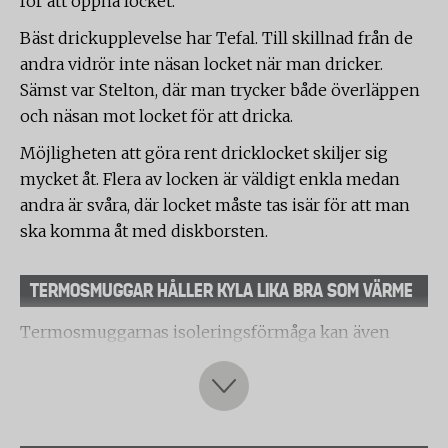
för att öppna locket.
Bäst drickupplevelse har Tefal. Till skillnad från de
andra vidrör inte näsan locket när man dricker.
Sämst var Stelton, där man trycker både överläppen
och näsan mot locket för att dricka.
Möjligheten att göra rent dricklocket skiljer sig
mycket åt. Flera av locken är väldigt enkla medan
andra är svåra, där locket måste tas isär för att man
ska komma åt med diskborsten.
TERMOSMUGGAR HÅLLER KYLA LIKA BRA SOM VÄRME
Termosmuggarnas isoleringsförmåga kan även
användas för att bevara en kall dryck kyld i varma
miljöer. Lägg i några isbitar i kall läsk eller vatten
och förvånas över hur länge de håller kylan, även
utan lock! Det beror på att kall luft är tyngre än varm,