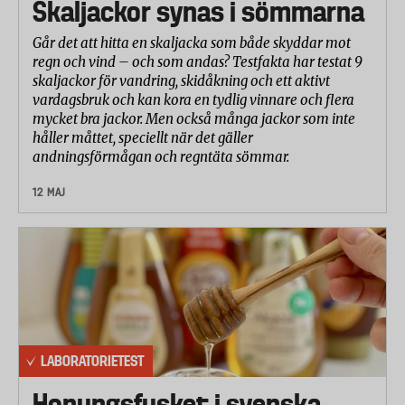
Skaljackor synas i sömmarna
timme, skakades tio gånger upp och ner i en
meter, och rullades fram och tillbaka tio gånger på
Går det att hitta en skaljacka som både skyddar mot
en plan yta. För att synliggöra ev läckage färgades
regn och vind – och som andas? Testfakta har testat 9
vattnet med bläck. Två provexemplar per modell
skaljackor för vandring, skidåkning och ett aktivt
vardagsbruk och kan kora en tydlig vinnare och flera
testades på samma sätt.
mycket bra jackor. Men också många jackor som inte
håller måttet, speciellt när det gäller
Falltest: hur bra materialet står emot skador när den
andningsförmågan och regntäta sömmar.
fyllda muggen faller ner från en meters höjd mot ett
12 MAJ
hårt golv, och om det fortfarande håller tätt.
Muggarna föll en gång med botten ner åt och två
gånger med sidorna nedåt. Därefter undersöktes
muggarna för synbara skador och täthet. Två
provexemplar per modell testades på samma sätt.
Användarvänlighet
Laboratoriet bedömde
LABORATORIETEST
Lukt
Honungsfusket i svenska