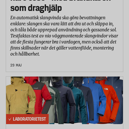
som draghjälp
Material och konstruktion
En automatisk slangvinda ska göra bevattningen
Labbet testade
enklare: slangen ska vara lätt att dra ut och släppa in,
och tåla både upprepad användning och gassande sol.
Om den deklarerade fyllningsvolymen motsvarar
Testfaktas test av nio väggmonterade slangvindor visar
den faktiska volymen som ryms. Samtliga rymde
att de flesta fungerar bra i vardagen, men också att det
20–45 ml mer än den deklarerade
finns skillnader när det gäller vattenflöde, montering
fyllningsvolymen.
och hållbarhet.
29 MAJ
Hur mycket ytorna vid halva mugg-höjden och på
lockets mitt värms upp när muggen är fylld med
angiven mängd vatten vid temperatur av 95°C.
Detta mättes efter 30 och 60 sekunder, samt efter
10 minuter.
Hur tätt locket sluter, både före och efter
drickslocket har öppnats och stängts 200 gånger.
LABORATORIETEST
Muggarna fylldes och placerades upp och ner i en