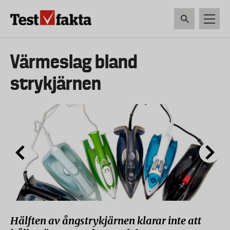
Hoppa
till
huvudinnehåll
HEM & HUSHÅLL
TEKNIK
LIVSMEDEL
VERKTYG & TRÄDGÅRDSREDSK
Huvudmeny
Värmeslag bland
ny
strykjärnen
Hälften av ångstrykjärnen klarar inte att