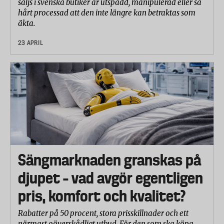
säljs i svenska butiker är utspädd, manipulerad eller så
hårt processad att den inte längre kan betraktas som
äkta.
23 APRIL
Sängmarknaden granskas på
djupet – vad avgör egentligen
pris, komfort och kvalitet?
Rabatter på 50 procent, stora prisskillnader och ett
närmast oöverskådligt utbud. För den som ska köpa