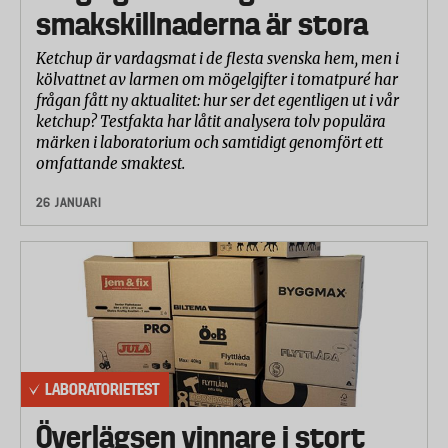
smakskillnaderna är stora
Ketchup är vardagsmat i de flesta svenska hem, men i
kölvattnet av larmen om mögelgifter i tomatpuré har
frågan fått ny aktualitet: hur ser det egentligen ut i vår
ketchup? Testfakta har låtit analysera tolv populära
märken i laboratorium och samtidigt genomfört ett
omfattande smaktest.
26 JANUARI
LABORATORIETEST
Överlägsen vinnare i stort