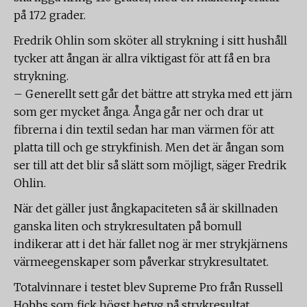
på 172 grader.
Fredrik Ohlin som sköter all strykning i sitt hushåll
tycker att ångan är allra viktigast för att få en bra
strykning.
– Generellt sett går det bättre att stryka med ett järn
som ger mycket ånga. Ånga går ner och drar ut
fibrerna i din textil sedan har man värmen för att
platta till och ge strykfinish. Men det är ångan som
ser till att det blir så slätt som möjligt, säger Fredrik
Ohlin.
När det gäller just ångkapaciteten så är skillnaden
ganska liten och strykresultaten på bomull
indikerar att i det här fallet nog är mer strykjärnens
värmeegenskaper som påverkar strykresultatet.
Totalvinnare i testet blev Supreme Pro från Russell
Hobbs som fick högst betyg på strykresultat,