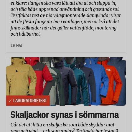
prickar.
enklare: slangen ska vara lätt att dra ut och släppa in,
och tåla både upprepad användning och gassande sol.
Ångkapacitet
Testfaktas test av nio väggmonterade slangvindor visar
att de flesta fungerar bra i vardagen, men också att det
Varje strykjärn ställdes in på tre prickar och maximal
finns skillnader när det gäller vattenflöde, montering
ångnivå. Vattenbehållaren fylldes till max. Därefter
och hållbarhet.
mättes ångkapaciteten genom att laboratoriet vägde
29 MAJ
strykjärnet före och efter en minuts användning.
Resultatet redovisas som gram vatten/minut och är
ett medelvärde av tre mätningar.
LABORATORIETEST
Skaljackor synas i sömmarna
Går det att hitta en skaljacka som både skyddar mot
regn och vind – och som andas? Testfakta har testat 9