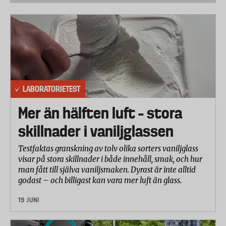
Kriterier för urvalet var shoppingvagnar på två hjul
för under 1 000 kronor.
Följande åtta shoppingvagnar har testats:
IKEA - Radarbulle
Rusta - Shoppingvagn
Epic - CityXshopper Ergo
LABORATORIETEST
Rolser - RG
Cavalet - Ergo
Mer än hälften luft – stora
Andersen - Scala Plus
skillnader i vaniljglassen
Airbox - AS6
Reisenthel - Trolley M
Testfaktas granskning av tolv olika sorters vaniljglass
visar på stora skillnader i både innehåll, smak, och hur
Tre prover av varje fabrikat har införskaffats under
man fått till själva vaniljsmaken. Dyrast är inte alltid
godast – och billigast kan vara mer luft än glass.
december månad 2021.
Testparametrar
19 JUNI
Laboratorietestet omfattade följande delmoment: