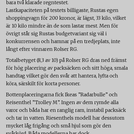
bara två klarade regntestet.
Lastkapaciteten på testets billigaste, Rustas egen
shoppingvagn för 200 kronor, är lägst, 33 kilo, vilket
är 10 kilo mindre än de som lastar mest. Men för
övrigt står sig Rustas budgetvariant sig väl i
konkurrensen och hamnar på en tredjeplats, inte
långt efter vinnaren Rolser RG.
Totalbetyget (8,3 av 10) på Rolser RG dras ned främst
för hög placering av packsäcken och sitt höga, smala
handtag vilket gör den svår att hantera, lyfta och
köra, särskilt för korta personer.
Bottenplaceringarna fick Ikeas ”Radarbulle” och
Reisenthel ”Trolley M”. Ingen av dem rymde alla
varor och båda har en ranglig ram, instabil packsäck
och tar in vatten. Riesenthels modell har dessutom
mycket låg frigång och små hjul som gör den
svårkörd. Båda modellerna har dock