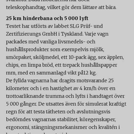
teleskophandtag, vilket gör dem lättare att bära.
25 km hinderbana och 5 000 lyft
Testet har utförts av labbet SLG Prüf- und
Zertifizierungs GmbH i Tyskland. Varje vagn
packades med vanliga livsmedels- och
hushållsprodukter som exempelvis mjölk,
smörpaket, sköljmedel, ett 10-pack ägg, sex äpplen,
chips, en limpa bröd, ett trepack hushållspapper
mm, med en sammanlagd vikt på12 kg.
De fyllda vagnarna har dragits motsvarande 25
kilometer och i en hastighet av 4 km/h över en
trottoarliknande trumma och lyfts i handtaget över
5 000 gånger. De utsattes även för simulerat kraftigt
regn för att testa tätheten och avslutningsvis
bedömdes vagnarnas stabilitet, köregenskaper,
ergonomi, stängningsmekanismer och kvalitén i