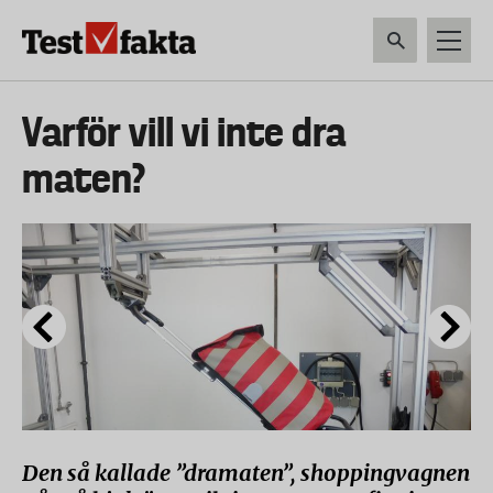
Hoppa
till
huvudinnehåll
HEM & HUSHÅLL
TEKNIK
LIVSMEDEL
VERKTYG & TRÄDGÅRDSREDSK
Huvudmeny
Varför vill vi inte dra
ny
maten?
Den så kallade ”dramaten”, shoppingvagnen