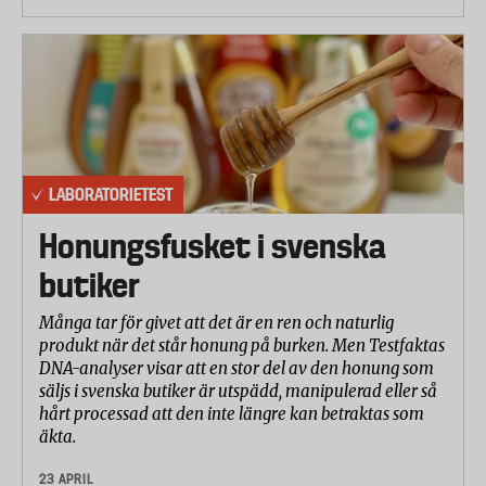
lyftes även 5 000 gånger i handtaget och fick falla
från stående position mot golvet med
handtagssidan nedåt 10 gånger. Samtliga moment
utfördes med en last på 12 kg.
Konstruktion och detaljer
Laboratoriet inspekterade och bedömde
LABORATORIETEST
stängningsmekanismen, fickor och mindre
förvaringsutrymmen, handtagens ergonomi och
Honungsfusket i svenska
utformning, lastutrymmets material och
butiker
utformning och gjorde en allmän bedömning av
konstruktionskvalitén.
Många tar för givet att det är en ren och naturlig
produkt när det står honung på burken. Men Testfaktas
Vattentäthet
DNA-analyser visar att en stor del av den honung som
Vagnarna utsattes för kraftigt regn motsvarande ca 7
säljs i svenska butiker är utspädd, manipulerad eller så
liter vatten per sekund under 3 minuter.
hårt processad att den inte längre kan betraktas som
Lastutrymmet fylldes med fuktkänsligt
äkta.
indikatorpapper för att kunna bedöma
23 APRIL