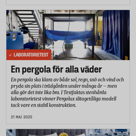
omfattningen på läckaget och var vattnet kommit
in.
Resultaten från de olika delmomenten har
betygsatts och viktats samman till ett totalbetyg i
samråd med laboratoriet. I totalbetyget har högst
vikt lagts vid hanterbarhet samt kvalitet och
uthållighet med 35 procent vardera. Konstruktion
LABORATORIETEST
om detaljer samt vattentäthet har viktats med tio
En pergola för alla väder
procent vardera.
En pergola ska klara av både sol, regn, snö och vind och
pryda sin plats i trädgården under många år – men
alla gör det inte lika bra. I Testfaktas stenhårda
laboratorietest vinner Pergolux slitagetåliga modell
tack vare en stabil konstruktion.
21 MAJ 2025