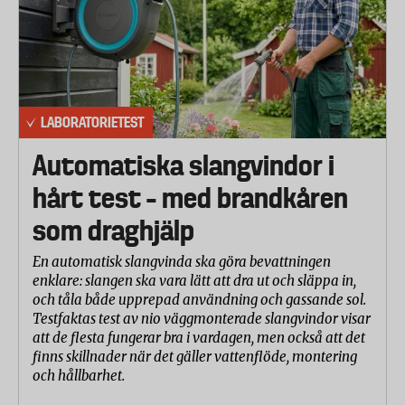
Hanterbarhet
Kvalitet och uthållighet
Konstruktion och detaljer
LABORATORIETEST
Vattentäthet
Automatiska slangvindor i
hårt test – med brandkåren
Hanterbarhet
Laboratoriet har bedömt hur stor lastkapacitet
som draghjälp
(volym) vagnarna har, hur enkelt det är att lasta i och
ur vagnarna, stänga och öppna till själva
En automatisk slangvinda ska göra bevattningen
enklare: slangen ska vara lätt att dra ut och släppa in,
lastutrymmet, hur stabil vagnen är under lastning
och tåla både upprepad användning och gassande sol.
och när man drar den, hur lätt den går att dra och
Testfaktas test av nio väggmonterade slangvindor visar
hur mycket plats den tar i hopfällt läge. Alla
att de flesta fungerar bra i vardagen, men också att det
stabilitets och dragprov har gjorts med en last på 12
finns skillnader när det gäller vattenflöde, montering
och hållbarhet.
kg.