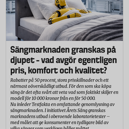
Sängmarknaden granskas på
djupet – vad avgör egentligen
pris, komfort och kvalitet?
Rabatter på 50 procent, stora prisskillnader och ett
närmast oöverskådligt utbud. För den som ska köpa
säng är det ofta svårt att veta vad som faktiskt skiljer en
modell för 10 000 kronor från en för 50 000.
Nu inleder Testfakta en omfattande genomlysning av
sängmarknaden. I initiativet Årets Säng granskas
marknadens utbud i oberoende laboratorietester –
med målet att ge konsumenter en tydligare bild av
vilka sängar som verkligen håller måttet.