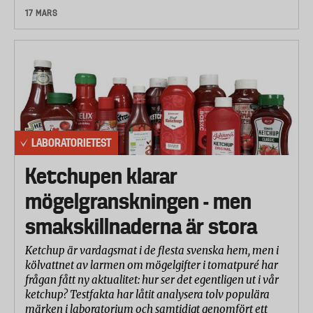
17 MARS
LABORATORIETEST
Ketchupen klarar
mögelgranskningen - men
smakskillnaderna är stora
Ketchup är vardagsmat i de flesta svenska hem, men i
kölvattnet av larmen om mögelgifter i tomatpuré har
frågan fått ny aktualitet: hur ser det egentligen ut i vår
ketchup? Testfakta har låtit analysera tolv populära
märken i laboratorium och samtidigt genomfört ett