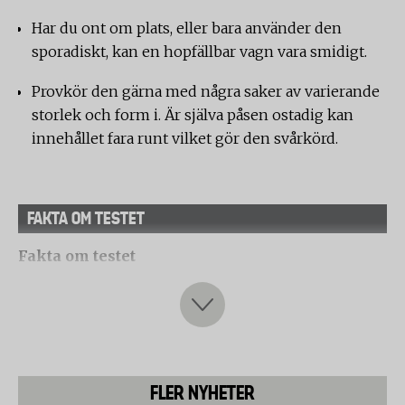
Har du ont om plats, eller bara använder den
sporadiskt, kan en hopfällbar vagn vara smidigt.
Provkör den gärna med några saker av varierande
storlek och form i. Är själva påsen ostadig kan
innehållet fara runt vilket gör den svårkörd.
FAKTA OM TESTET
Fakta om testet
Testfaktas redaktion har på uppdrag av svensk
media genomfört ett jämförande laboratorietest av
shoppingvagnar (dramaten).
Laboratorietestet utfördes av laboratoriet SLG Prüf-
und Zertifizierungs GmbH i tyska Hartmansdorf.
FLER NYHETER