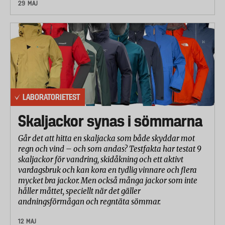
För att bedöma lastkapaciteten packades varje vagn
29 MAJ
på det mest optimala sättet med följande
livsmedels- och hushållsprodukter:
2 liter läsk, 1 liter sköljmedel, 500 gram Nutella, 250
gram marmelad, 1 liter mjölk, 6 x 0,5 liter vatten, 800
gram kattmat, 3-pack hushållspapper, 1 ananas, en
konservburk, 10-pack ägg, 2 kexpaket, 1 paket pasta,
6-pack äpplen, 400 g smör, 1 limpa bröd, 1 tub
LABORATORIETEST
Pringles och 1 storpack Twix.
Skaljackor synas i sömmarna
Tre av vagnarna klarade att lasta allt på listan. För de
övriga vagnarna varierade kapaciteten beroende på
Går det att hitta en skaljacka som både skyddar mot
lastutrymmets utformning och volym.
regn och vind – och som andas? Testfakta har testat 9
skaljackor för vandring, skidåkning och ett aktivt
Kvalitet och uthållighet
vardagsbruk och kan kora en tydlig vinnare och flera
Laboratoriet har låtit vagnarna dras över en trumma
mycket bra jackor. Men också många jackor som inte
håller måttet, speciellt när det gäller
med ojämn beläggning och hinder (motsvarande
andningsförmågan och regntäta sömmar.
trottoarkanter). Sammanlagt drogs vagnarna en
sträcka på 25 km i en hastighet av 4 km/h. Vagnarna
12 MAJ