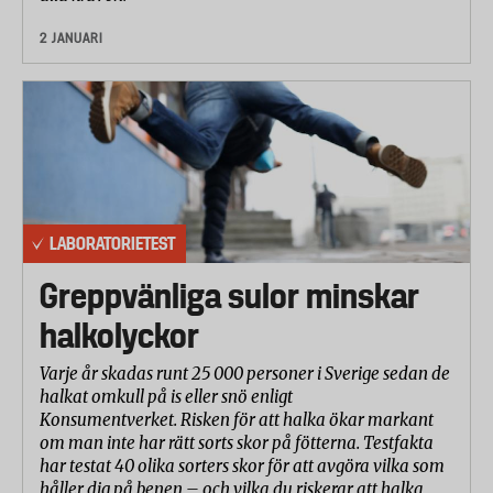
2 JANUARI
LABORATORIETEST
Greppvänliga sulor minskar
halkolyckor
Varje år skadas runt 25 000 personer i Sverige sedan de
halkat omkull på is eller snö enligt
Konsumentverket. Risken för att halka ökar markant
om man inte har rätt sorts skor på fötterna. Testfakta
har testat 40 olika sorters skor för att avgöra vilka som
håller dig på benen – och vilka du riskerar att halka