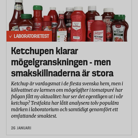
LABORATORIETEST
Ketchupen klarar
mögelgranskningen - men
smakskillnaderna är stora
Ketchup är vardagsmat i de flesta svenska hem, men i
kölvattnet av larmen om mögelgifter i tomatpuré har
frågan fått ny aktualitet: hur ser det egentligen ut i vår
ketchup? Testfakta har låtit analysera tolv populära
märken i laboratorium och samtidigt genomfört ett
omfattande smaktest.
26 JANUARI