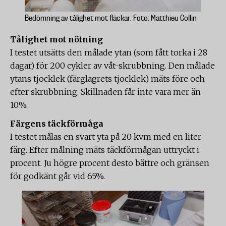
Bedömning av tålighet mot fläckar. Foto: Matthieu Collin
Tålighet mot nötning
I testet utsätts den målade ytan (som fått torka i 28
dagar) för 200 cykler av våt-skrubbning. Den målade
ytans tjocklek (färglagrets tjocklek) mäts före och
efter skrubbning. Skillnaden får inte vara mer än
10%.
Färgens täckförmåga
I testet målas en svart yta på 20 kvm med en liter
färg. Efter målning mäts täckförmågan uttryckt i
procent. Ju högre procent desto bättre och gränsen
för godkänt går vid 65%.