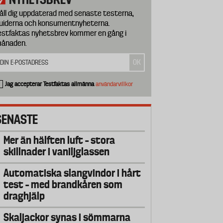
åll dig uppdaterad med senaste testerna,
uiderna och konsumentnyheterna.
estfaktas nyhetsbrev kommer en gång i
ånaden.
Jag accepterar Testfaktas allmänna
användarvillkor
SENASTE
Mer än hälften luft – stora
skillnader i vaniljglassen
Automatiska slangvindor i hårt
test – med brandkåren som
draghjälp
Skaljackor synas i sömmarna