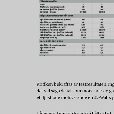
Kritiken bekräftas av testresultaten. Ing
det vill säga de tal som motsvarar de
ett ljusflöde motsvarande en 45-Watts 
Lågenergilampor ska också hålla klart