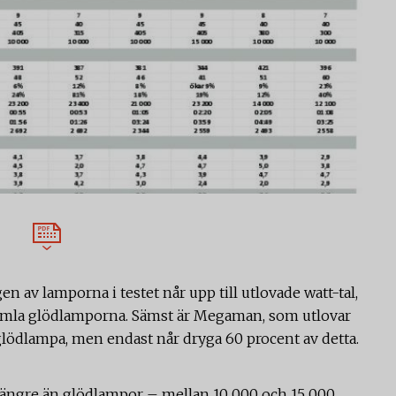
en av lamporna i testet når upp till utlovade watt-tal,
 gamla glödlamporna. Sämst är Megaman, som utlovar
glödlampa, men endast når dryga 60 procent av detta.
 längre än glödlampor – mellan 10 000 och 15 000