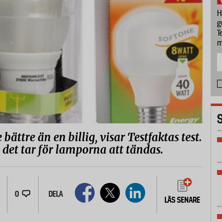
H
g
T
m
ättre än en billig, visar Testfaktas test.
 det tar för lamporna att tändas.
0
DELA
LÄS SENARE