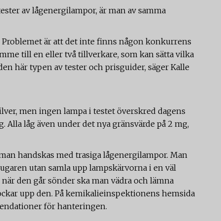
ester av lågenergilampor, är man av samma
a. Problemet är att det inte finns någon konkurrens
me till en eller två tillverkare, som kan sätta vilka
 den här typen av tester och prisguider, säger Kalle
ilver, men ingen lampa i testet överskred dagens
. Alla låg även under det nya gränsvärde på 2 mg,
r man handskas med trasiga lågenergilampor. Man
ugaren utan samla upp lampskärvorna i en väl
 när den går sönder ska man vädra och lämna
ckar upp den. På kemikalieinspektionens hemsida
endationer för hanteringen.