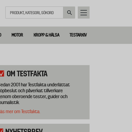
Sök
D
MOTOR
KROPP & HÄLSA
TESTARKIV
OM TESTFAKTA
edan 2001 har Testfakta underlättat
öpbeslut och påverkat tillverkare
enom oberoende tester, guider och
ournalistik.
äs mer om Testfakta.
NYHETSBREV