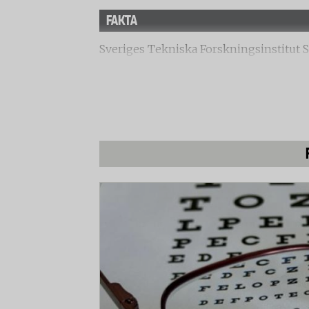
FAKTA
Sveriges Tekniska Forskningsinstitut SP
lågenergilampor vad gäller bland annat
lampor har testats:
Megaman GA9091 9W
North Light GSU109 9W
ICA Home 9W
Ikea GA607 7W
Tero Lights 7W
Anslut GS207 7W