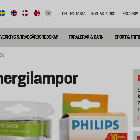
OM TESTFAKTA
KONTAKTA OSS
TESTARKIV
Top
meny
VERKTYG & TRÄDGÅRDSREDSKAP
FÖRÄLDRAR & BARN
SPORT & FRITI
OR
nergilampor
S
k
g
j
L