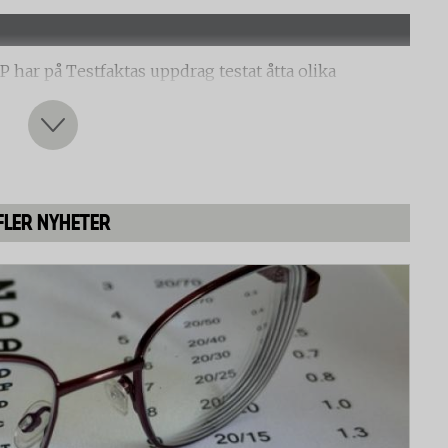
 har på Testfaktas uppdrag testat åtta olika
 ljusflöde, ljusegenskaper och snabbhet. Följande
FLER NYHETER