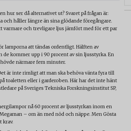
 hur ser då alternativet ut? Svaret på frågan är:
la och håller längre än sina glödande föregångare.
ett varmare och trevligare ljus jämfört med för ett par
ör lamporna att tändas ordentligt. Hälften av
 de kommer upp i 90 procent av sin ljusstyrka. En
 behövde närmare fem minuter.
t är inte rimligt att man ska behöva vänta fyra till
 toaletten eller i garderoben. Här har det inte hänt
stledare på Sveriges Tekniska Forskningsinstitut SP,
nergilampor nå 60 procent av ljusstyrkan inom en
och Megaman – om än med nöd och näppe. Men Gösta
t krav.