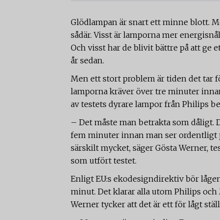
Glödlampan är snart ett minne blott. Men
sådär. Visst är lamporna mer energisnå
Och visst har de blivit bättre på att ge 
år sedan.
Men ett stort problem är tiden det tar f
lamporna kräver över tre minuter innan
av testets dyrare lampor från Philips
– Det måste man betrakta som dåligt. De
fem minuter innan man ser ordentligt på
särskilt mycket, säger Gösta Werner, te
som utfört testet.
Enligt EU:s ekodesigndirektiv bör låge
minut. Det klarar alla utom Philips 
Werner tycker att det är ett för lågt ställ