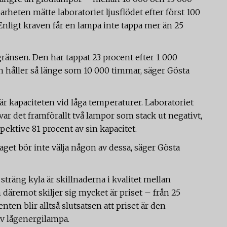
barheten mätte laboratoriet ljusflödet efter först 100
Enligt kraven får en lampa inte tappa mer än 25
 gränsen. Den har tappat 23 procent efter 1 000
den håller så länge som 10 000 timmar, säger Gösta
är kapaciteten vid låga temperaturer. Laboratoriet
var det framförallt två lampor som stack ut negativt,
ektive 81 procent av sin kapacitet.
get bör inte välja någon av dessa, säger Gösta
träng kyla är skillnaderna i kvalitet mellan
 däremot skiljer sig mycket är priset – från 25
ten blir alltså slutsatsen att priset är den
 av lågenergilampa.