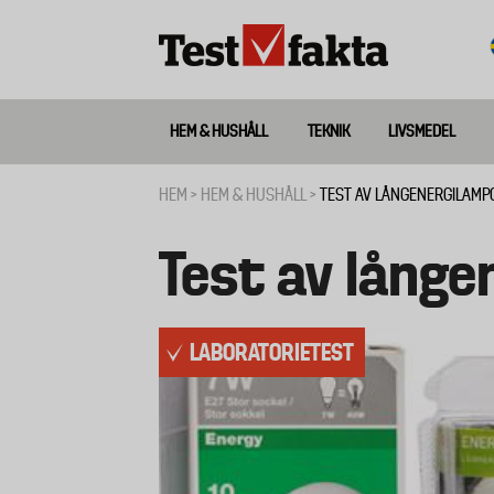
Hoppa
till
huvudinnehåll
HEM & HUSHÅLL
TEKNIK
LIVSMEDEL
Huvudmeny
ny
HEM
HEM & HUSHÅLL
TEST AV LÅNGENERGILAMP
Länkstig
Test av långe
LABORATORIETEST