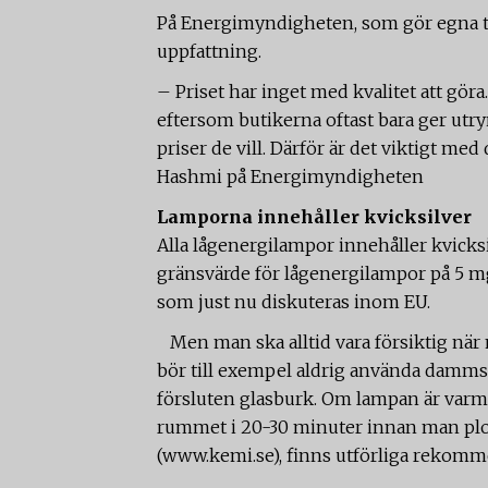
På Energimyndigheten, som gör egna t
uppfattning.
– Priset har inget med kvalitet att gör
eftersom butikerna oftast bara ger utrym
priser de vill. Därför är det viktigt med
Hashmi på Energimyndigheten
Lamporna innehåller kvicksilver
Alla lågenergilampor innehåller kvicks
gränsvärde för lågenergilampor på 5 mg
som just nu diskuteras inom EU.
Men man ska alltid vara försiktig nä
bör till exempel aldrig använda damms
försluten glasburk. Om lampan är varm
rummet i 20-30 minuter innan man plo
(www.kemi.se), finns utförliga rekomm