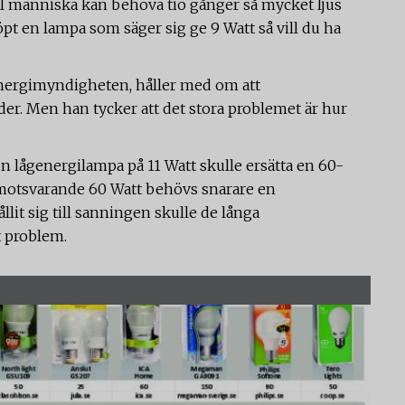
l människa kan behöva tio gånger så mycket ljus
öpt en lampa som säger sig ge 9 Watt så vill du ha
Energimyndigheten, håller med om att
er. Men han tycker att det stora problemet är hur
en lågenergilampa på 11 Watt skulle ersätta en 60-
 motsvarande 60 Watt behövs snarare en
lit sig till sanningen skulle de långa
t problem.