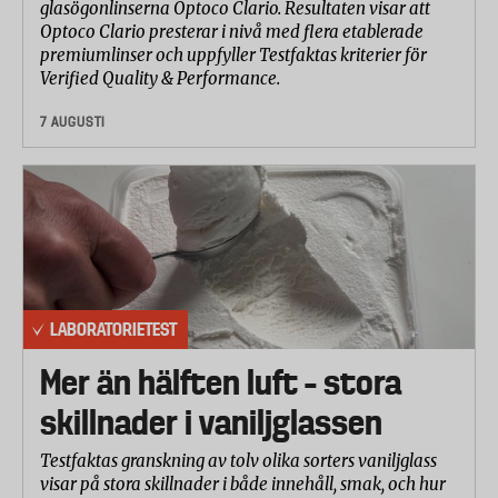
glasögonlinserna Optoco Clario. Resultaten visar att
standardiserad substans som till sin konsistens kan
Optoco Clario presterar i nivå med flera etablerade
liknas vid potatismos (stärkelserik substans med
premiumlinser och uppfyller Testfaktas kriterier för
Verified Quality & Performance.
högt vatteninnehåll). I detta moment mättes tiden
det tog att värma upp 350 gram av substansen från 3
7 AUGUSTI
°C till en medeltemperatur på 70 °C. Tre
testomgångar utfördes på varje mikrovågsugn och
medeltemperaturen mättes i 39 olika punkter efter
en minuts vila. Ju mindre temperaturskillnad mellan
de olika mätpunkterna desto bättre.
I det andra testmomentet användes kall färdigmat
(400 gram färdig lasagne). I detta moment värmdes
LABORATORIETEST
färdigmaten upp enligt instruktionen på
Mer än hälften luft – stora
förpackningen (800 watt i 6 minuter). Tre
testomgångar utfördes på varje mikrovågsugn och
skillnader i vaniljglassen
medeltemperaturen mättes i 39 olika punkter efter
Testfaktas granskning av tolv olika sorters vaniljglass
två minuters vila. Ju mindre temperaturskillnad
visar på stora skillnader i både innehåll, smak, och hur