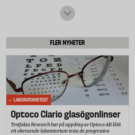
Menuett (Jula)
Whirlpool
Electrolux
FLER NYHETER
Kenwood
OBH Nordica
Coline (Clas Ohlson)
Samsung
Syftet med testet är att visa på skillnader i prestanda
LABORATORIETEST
för uppvärmning och upptining samt utvärdera
Optoco Clario glasögonlinser
användarvänligheten.
Testfakta Research har på uppdrag av Optoco AB låtit
Uppvärmningsprestanda
ett oberoende laboratorium testa de progressiva
I det första testmomentet användes en