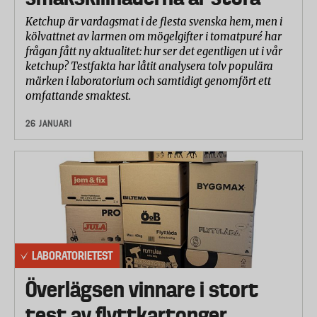
Ketchup är vardagsmat i de flesta svenska hem, men i
kölvattnet av larmen om mögelgifter i tomatpuré har
frågan fått ny aktualitet: hur ser det egentligen ut i vår
ketchup? Testfakta har låtit analysera tolv populära
märken i laboratorium och samtidigt genomfört ett
omfattande smaktest.
26 JANUARI
LABORATORIETEST
Överlägsen vinnare i stort
test av flyttkartonger