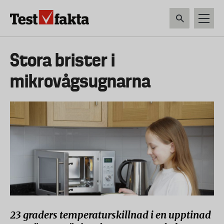
Hoppa
till
huvudinnehåll
HEM & HUSHÅLL
TEKNIK
LIVSMEDEL
VERKTYG & TRÄDGÅRDSREDSK
Huvudmeny
Stora brister i
ny
mikrovågsugnarna
23 graders temperaturskillnad i en upptinad