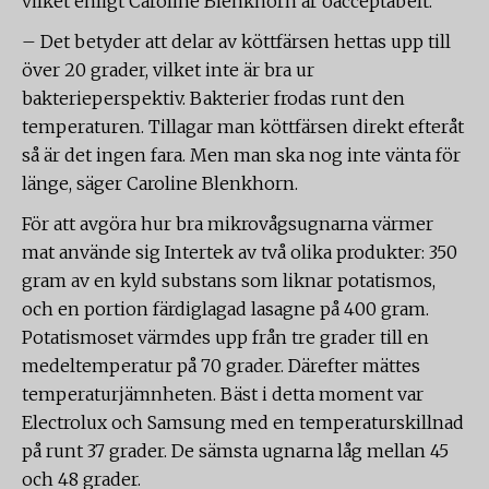
vilket enligt Caroline Blenkhorn är oacceptabelt.
– Det betyder att delar av köttfärsen hettas upp till
över 20 grader, vilket inte är bra ur
bakterieperspektiv. Bakterier frodas runt den
temperaturen. Tillagar man köttfärsen direkt efteråt
så är det ingen fara. Men man ska nog inte vänta för
länge, säger Caroline Blenkhorn.
För att avgöra hur bra mikrovågsugnarna värmer
mat använde sig Intertek av två olika produkter: 350
gram av en kyld substans som liknar potatismos,
och en portion färdiglagad lasagne på 400 gram.
Potatismoset värmdes upp från tre grader till en
medeltemperatur på 70 grader. Därefter mättes
temperaturjämnheten. Bäst i detta moment var
Electrolux och Samsung med en temperaturskillnad
på runt 37 grader. De sämsta ugnarna låg mellan 45
och 48 grader.