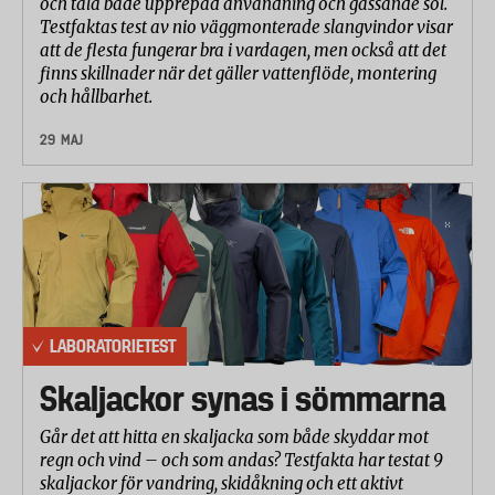
Laboratoriets tekniker tittade på allt ifrån hur
och tåla både upprepad användning och gassande sol.
Testfaktas test av nio väggmonterade slangvindor visar
kontroller och knappar fungerar till hur enkelt det
att de flesta fungerar bra i vardagen, men också att det
är att se igenom luckans fönsterglas. Dessutom
finns skillnader när det gäller vattenflöde, montering
gjordes en bedömning av hur enkel ugnen är att
och hållbarhet.
rengöra.
29 MAJ
Betygsättning
Resultaten från varje delmoment har betygsatts på
en skala från 1 till 5 där 5 är bäst. I totalbetyget har
uppvärmningsprestanda viktats med 50 procent,
upptiningsprestanda med 40 procent och
användarvänligheten med 10 procent.
LABORATORIETEST
Skaljackor synas i sömmarna
Går det att hitta en skaljacka som både skyddar mot
regn och vind – och som andas? Testfakta har testat 9
skaljackor för vandring, skidåkning och ett aktivt