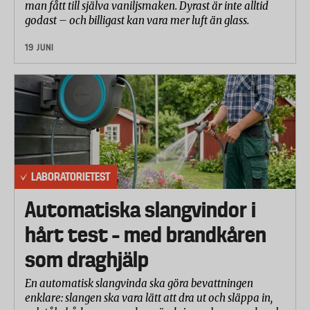
mellan de olika mätpunkterna desto bättre.
man fått till själva vaniljsmaken. Dyrast är inte alltid
godast – och billigast kan vara mer luft än glass.
Upptiningsprestanda
500 gram djupfryst köttfärs tinades upp med
19 JUNI
mikrovågsugnens upptiningsfunktion. Om
automatisk upptiningsfunktion fanns, användes
denna. I annat fall användes den manuella
upptiningsfunktionen och tiden ställdes då in och
justerades till dess att bästa resultat uppnåddes.
Tiden för att tina upp köttfärsen från -20°C till en
medeltemperatur på 0°C noterades.
LABORATORIETEST
Tre testomgångar kördes för varje mikrovågsugn
Automatiska slangvindor i
och medeltemperaturen mättes i 14 olika punkter
hårt test – med brandkåren
efter fem minuters vila. Ju mindre
temperaturskillnad mellan de olika mätpunkterna
som draghjälp
desto bättre.
En automatisk slangvinda ska göra bevattningen
Användarvänlighet
enklare: slangen ska vara lätt att dra ut och släppa in,