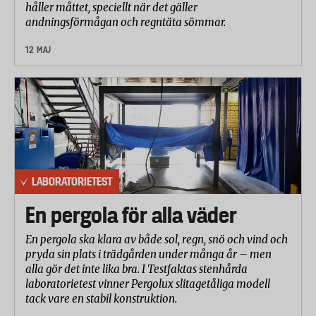
håller måttet, speciellt när det gäller
från väggen där dammsugaren inte har kommit åt
andningsförmågan och regntäta sömmar.
dammet mättes, både från sidan och framifrån. Se
12 MAJ
bild 1.
LABORATORIETEST
En pergola för alla väder
En pergola ska klara av både sol, regn, snö och vind och
pryda sin plats i trädgården under många år – men
alla gör det inte lika bra. I Testfaktas stenhårda
Bild 1. Ta bort damm intill en vägg på hårt golv
laboratorietest vinner Pergolux slitagetåliga modell
tack vare en stabil konstruktion.