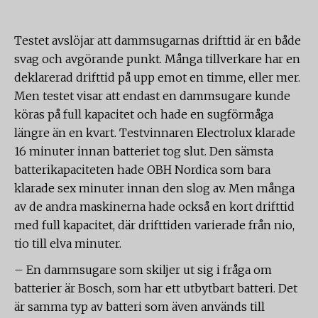
Testet avslöjar att dammsugarnas drifttid är en både
svag och avgörande punkt. Många tillverkare har en
deklarerad drifttid på upp emot en timme, eller mer.
Men testet visar att endast en dammsugare kunde
köras på full kapacitet och hade en sugförmåga
längre än en kvart. Testvinnaren Electrolux klarade
16 minuter innan batteriet tog slut. Den sämsta
batterikapaciteten hade OBH Nordica som bara
klarade sex minuter innan den slog av. Men många
av de andra maskinerna hade också en kort drifttid
med full kapacitet, där drifttiden varierade från nio,
tio till elva minuter.
– En dammsugare som skiljer ut sig i fråga om
batterier är Bosch, som har ett utbytbart batteri. Det
är samma typ av batteri som även används till