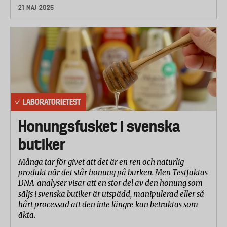
21 MAJ 2025
Ljudnivå på hårt golv
Dammsugaren placerades på ett hårt golv i ett
specifik rum (efterklangsrum) avsett för mätning av
ljudeffektnivå enligt specifikationerna i standarden.
Ljudeffekten (LWA) mättes och justerades enligt A-
filtret (anpassat för känsligheten i det mänskliga
örat). Värdet rapporteras som dB, LWA.
LABORATORIETEST
Betygsättning
Honungsfusket i svenska
Resultaten från laboratorietestet har betygsatts och
butiker
viktats samman till ett totalbetyg i samråd med
laboratoriet. Betygsättningen går på en skala från 1
Många tar för givet att det är en ren och naturlig
produkt när det står honung på burken. Men Testfaktas
till 10 där 10 är bäst.
DNA-analyser visar att en stor del av den honung som
Betygen från de olika delmomenten har viktats
säljs i svenska butiker är utspädd, manipulerad eller så
hårt processad att den inte längre kan betraktas som
samman till ett totalbetyg enligt följande:
äkta.
Prestanda rengöring: (60%)