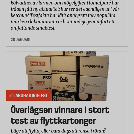
kölvattnet av larmen om mögelgifter i tomatpuré har
frågan fått ny aktualitet: hur ser det egentligen ut i vår
ketchup? Testfakta har låtit analysera tolv populära
märken i laboratorium och samtidigt genomfört ett
omfattande smaktest.
26 JANUARI
LABORATORIETEST
Överlägsen vinnare i stort
test av flyttkartonger
Läge att flytta, eller bara dags att rensa i röran?