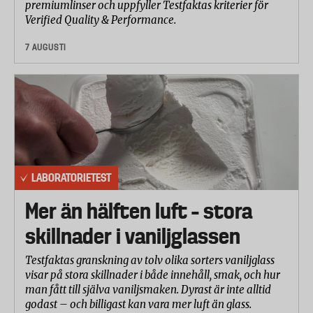
premiumlinser och uppfyller Testfaktas kriterier för
OBH
Air Force 560 Flex
Verified Quality & Performance.
Nordica
7 AUGUSTI
Roidmi
R20
Testparametrar
Samtliga tester utförs enligt den internationella
LABORATORIETEST
standarden IEC 62885-2 för dammsugare.
Batteritid
Mer än hälften luft – stora
skillnader i vaniljglassen
Batteriet på varje modell konditionerades (laddades
ur och upp helt 3 ggr) först innan varje test för att få
Testfaktas granskning av tolv olika sorters vaniljglass
ut maximal kapacitet ur respektive batteri. Varje
visar på stora skillnader i både innehåll, smak, och hur
dammsugare kördes på maximal effekt på ett hårt
man fått till själva vaniljsmaken. Dyrast är inte alltid
godast – och billigast kan vara mer luft än glass.
golv enligt specifikationerna i standarden.