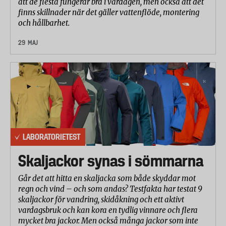
att de flesta fungerar bra i vardagen, men också att det
som spreds ut på ytan. Resultatet redovisas som %
finns skillnader när det gäller vattenflöde, montering
uppsuget damm.
och hållbarhet.
Ta bort längre fibrer från möbler
29 MAJ
En bestämd mängd fibrer (hår och trådar) fördelades
på en yta enligt specifikationerna i standarden.
Dammsugarmunstycket (möbelmunstycket) fördes
fram och tillbaka över hela ytan i ett specifikt
mönster tills att alla fibrer var borta. Därefter
rengjordes även munstycket från fibrer. Tiden det
tog för att suga upp alla fibrer och även tiden för att
LABORATORIETEST
rengöra munstycket noterades.
Skaljackor synas i sömmarna
Ta bort damm intill en vägg på hårt golv
Går det att hitta en skaljacka som både skyddar mot
En bestämd mängd damm fördelades på en yta intill
regn och vind – och som andas? Testfakta har testat 9
ett hörn vid en vägg enligt specifikationerna i
skaljackor för vandring, skidåkning och ett aktivt
vardagsbruk och kan kora en tydlig vinnare och flera
standarden. Dammsugaren kördes i en framåtriktad
mycket bra jackor. Men också många jackor som inte
rörelse med standardmunstycket en gång. Avståndet