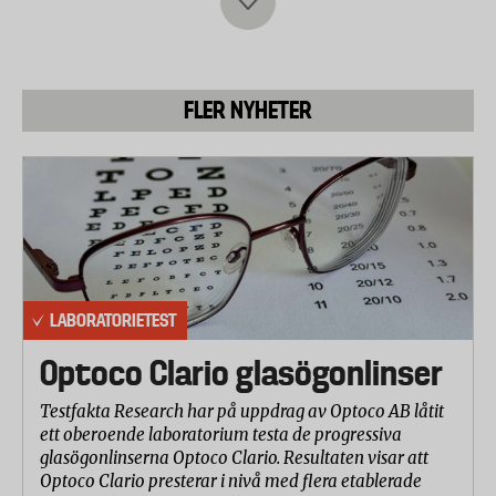
Testfakta testat sju vanliga sladdlösa
dammsugarmodeller till ett maxpris av 5000 kronor.
Utifrån dessa kriterier har respektive tillverkare valt
vilken modell som ska medverka i testet.
FLER NYHETER
Följande dammsugare ingår i urvalet:
PQ91-
Electrolux
ANIMA/50MB/GREEN/ALGRS
Bissell
ICON™ 25V
LABORATORIETEST
Dyson
v10 motorhead
Optoco Clario glasögonlinser
Dreame
T20
Testfakta Research har på uppdrag av Optoco AB låtit
ett oberoende laboratorium testa de progressiva
Bosch
Unlimited Serie 6
glasögonlinserna Optoco Clario. Resultaten visar att
Optoco Clario presterar i nivå med flera etablerade