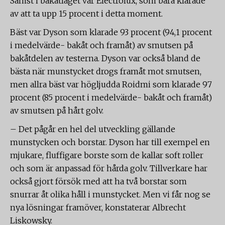
Sämst i bakåtläget var Electrolux, som bara klarade
av att ta upp 15 procent i detta moment.
Bäst var Dyson som klarade 93 procent (94,1 procent
i medelvärde- bakåt och framåt) av smutsen på
bakåtdelen av testerna. Dyson var också bland de
bästa när munstycket drogs framåt mot smutsen,
men allra bäst var högljudda Roidmi som klarade 97
procent (85 procent i medelvärde- bakåt och framåt)
av smutsen på hårt golv.
– Det pågår en hel del utveckling gällande
munstycken och borstar. Dyson har till exempel en
mjukare, fluffigare borste som de kallar soft roller
och som är anpassad för hårda golv. Tillverkare har
också gjort försök med att ha två borstar som
snurrar åt olika håll i munstycket. Men vi får nog se
nya lösningar framöver, konstaterar Albrecht
Liskowsky.