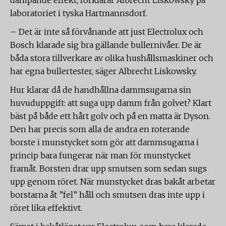
dämpande effekt, förklarar Albrecht Liskowsky på
laboratoriet i tyska Hartmannsdorf.
– Det är inte så förvånande att just Electrolux och
Bosch klarade sig bra gällande bullernivåer. De är
båda stora tillverkare av olika hushållsmaskiner och
har egna bullertester, säger Albrecht Liskowsky.
Hur klarar då de handhållna dammsugarna sin
huvuduppgift: att suga upp damm från golvet? Klart
bäst på både ett hårt golv och på en matta är Dyson.
Den har precis som alla de andra en roterande
borste i munstycket som gör att dammsugarna i
princip bara fungerar när man för munstycket
framåt. Borsten drar upp smutsen som sedan sugs
upp genom röret. När munstycket dras bakåt arbetar
borstarna åt ”fel” håll och smutsen dras inte upp i
röret lika effektivt.