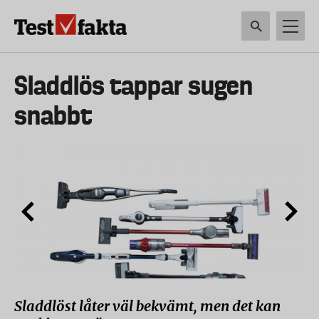
Hoppa
till
huvudinnehåll
HEM & HUSHÅLL
TEKNIK
LIVSMEDEL
VERKTYG & TRÄDGÅRDSREDSK
Huvudmeny
Sladdlös tappar sugen
ny
snabbt
Sladdlöst låter väl bekvämt, men det kan