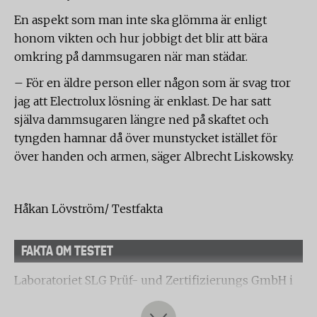
En aspekt som man inte ska glömma är enligt
honom vikten och hur jobbigt det blir att bära
omkring på dammsugaren när man städar.
– För en äldre person eller någon som är svag tror
jag att Electrolux lösning är enklast. De har satt
själva dammsugaren längre ned på skaftet och
tyngden hamnar då över munstycket istället för
över handen och armen, säger Albrecht Liskowsky.
Håkan Lövström/ Testfakta
FAKTA OM TESTET
Laboratoriet SLG Prüf- und Zertifizierungs GmbH i
Hartmannsdorf, Tyskland har på uppdrag av