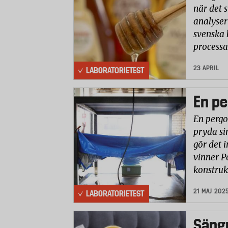
när det 
analyser 
svenska 
processa
23 APRIL
LABORATORIETEST
En pe
En pergo
pryda si
gör det i
vinner P
konstruk
21 MAJ 202
LABORATORIETEST
Säng