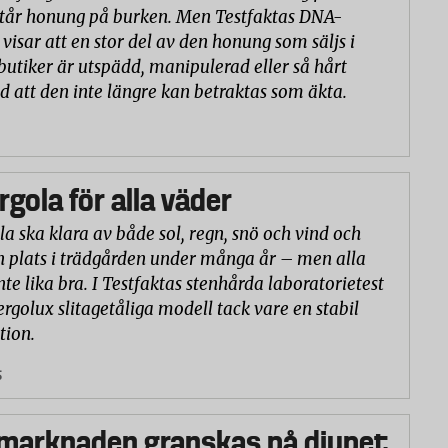
står honung på burken. Men Testfaktas DNA-
visar att en stor del av den honung som säljs i
butiker är utspädd, manipulerad eller så hårt
d att den inte längre kan betraktas som äkta.
rgola för alla väder
la ska klara av både sol, regn, snö och vind och
n plats i trädgården under många år – men alla
nte lika bra. I Testfaktas stenhårda laboratorietest
ergolux slitagetåliga modell tack vare en stabil
tion.
5
marknaden granskas på djupet