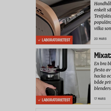
Handhåll
enkelt sä
Testfakt
populära
vilka so
20 MARS
LABORATORIETEST
Mixat
En bra b
flesta av
hacka oc
både pri
blenders
17 MARS
LABORATORIETEST