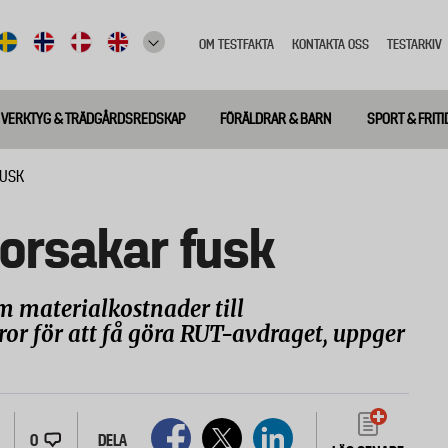
OM TESTFAKTA
KONTAKTA OSS
TESTARKIV
Top
meny
VERKTYG & TRÄDGÅRDSREDSKAP
FÖRÄLDRAR & BARN
SPORT & FRITI
FUSK
orsakar fusk
m materialkostnader till
ror för att få göra RUT-avdraget, uppger
0
DELA