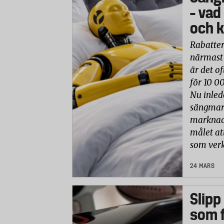
– vad
och k
Rabatter
närmast 
är det of
för 10 0
Nu inled
sängmark
marknade
målet at
som verk
24 MARS
Slipp
som f