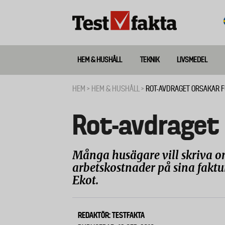
Hoppa
till
huvudinnehåll
HEM & HUSHÅLL
TEKNIK
LIVSMEDEL
Huvudmeny
ny
HEM
HEM & HUSHÅLL
ROT-AVDRAGET ORSAKAR 
Länkstig
Rot-avdraget 
Många husägare vill skriva o
arbetskostnader på sina faktu
Ekot.
REDAKTÖR: TESTFAKTA