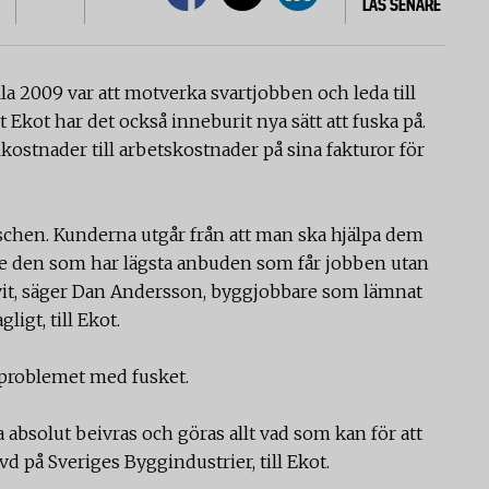
LÄS SENARE
a 2009 var att motverka svartjobben och leda till
t Ekot har det också inneburit nya sätt att fuska på.
ostnader till arbetskostnader på sina fakturor för
anschen. Kunderna utgår från att man ska hjälpa dem
ngre den som har lägsta anbuden som får jobben utan
livit, säger Dan Andersson, byggjobbare som lämnat
ligt, till Ekot.
problemet med fusket.
a absolut beivras och göras allt vad som kan för att
vd på Sveriges Byggindustrier, till Ekot.