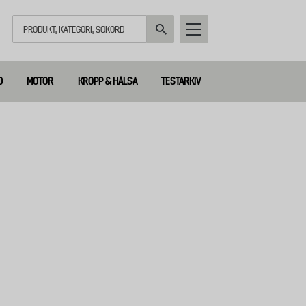
Sök
D
MOTOR
KROPP & HÄLSA
TESTARKIV