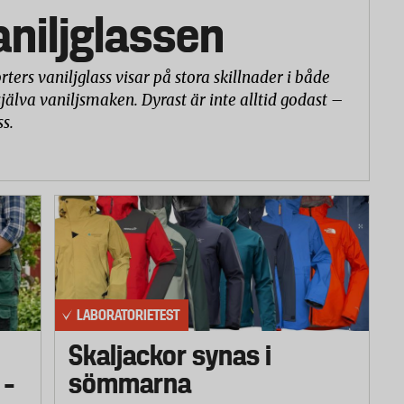
vaniljglassen
rters vaniljglass visar på stora skillnader i både
själva vaniljsmaken. Dyrast är inte alltid godast –
ss.
LABORATORIETEST
Skaljackor synas i
 –
sömmarna