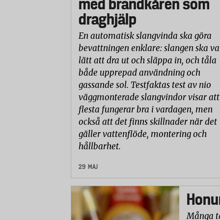
med brandkåren som
draghjälp
En automatisk slangvinda ska göra
bevattningen enklare: slangen ska va
lätt att dra ut och släppa in, och tåla
både upprepad användning och
gassande sol. Testfaktas test av nio
väggmonterade slangvindor visar att
flesta fungerar bra i vardagen, men
också att det finns skillnader när det
gäller vattenflöde, montering och
hållbarhet.
29 MAJ
Honun
Många ta