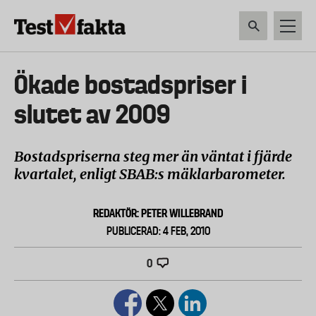
Hoppa
till
huvudinnehåll
HEM & HUSHÅLL
TEKNIK
LIVSMEDEL
VERKTYG & TRÄDGÅRDSREDSK
Huvudmeny
Ökade bostadspriser i
ny
slutet av 2009
Bostadspriserna steg mer än väntat i fjärde
kvartalet, enligt SBAB:s mäklarbarometer.
REDAKTÖR: PETER WILLEBRAND
PUBLICERAD: 4 FEB, 2010
0