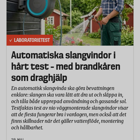
LABORATORIETEST
Automatiska slangvindor i
hårt test – med brandkåren
som draghjälp
En automatisk slangvinda ska göra bevattningen
enklare: slangen ska vara lätt att dra ut och släppa in,
och tåla både upprepad användning och gassande sol.
Testfaktas test av nio väggmonterade slangvindor visar
att de flesta fungerar bra i vardagen, men också att det
finns skillnader när det gäller vattenflöde, montering
och hållbarhet.
29 MAJ