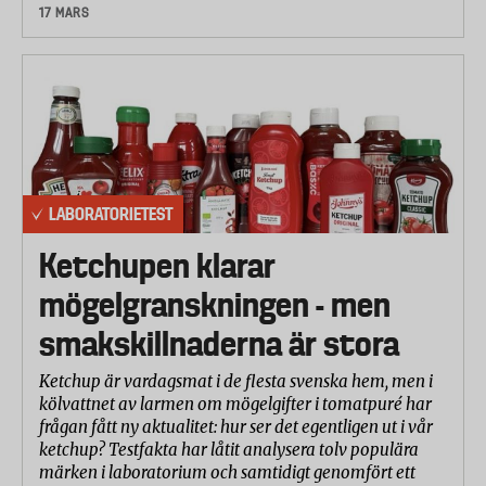
17 MARS
LABORATORIETEST
Ketchupen klarar
mögelgranskningen - men
smakskillnaderna är stora
Ketchup är vardagsmat i de flesta svenska hem, men i
kölvattnet av larmen om mögelgifter i tomatpuré har
frågan fått ny aktualitet: hur ser det egentligen ut i vår
ketchup? Testfakta har låtit analysera tolv populära
märken i laboratorium och samtidigt genomfört ett