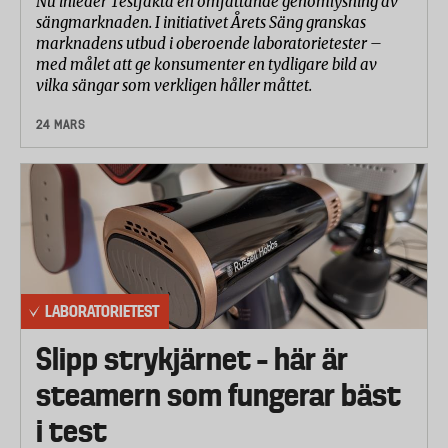
Nu inleder Testfakta en omfattande genomlysning av
sängmarknaden. I initiativet Årets Säng granskas
marknadens utbud i oberoende laboratorietester –
med målet att ge konsumenter en tydligare bild av
vilka sängar som verkligen håller måttet.
24 MARS
LABORATORIETEST
Slipp strykjärnet – här är
steamern som fungerar bäst
i test