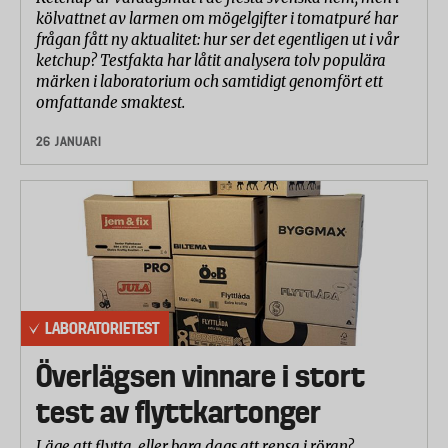
kölvattnet av larmen om mögelgifter i tomatpuré har
frågan fått ny aktualitet: hur ser det egentligen ut i vår
ketchup? Testfakta har låtit analysera tolv populära
märken i laboratorium och samtidigt genomfört ett
omfattande smaktest.
26 JANUARI
LABORATORIETEST
Överlägsen vinnare i stort
test av flyttkartonger
Läge att flytta, eller bara dags att rensa i röran?