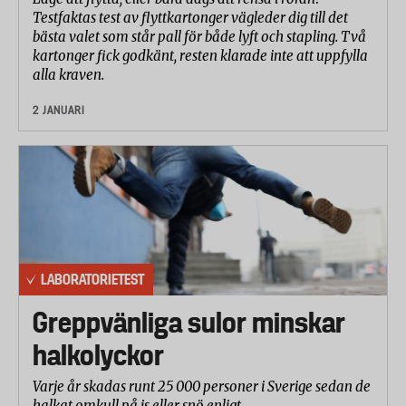
Testfaktas test av flyttkartonger vägleder dig till det
bästa valet som står pall för både lyft och stapling. Två
kartonger fick godkänt, resten klarade inte att uppfylla
alla kraven.
2 JANUARI
LABORATORIETEST
Greppvänliga sulor minskar
halkolyckor
Varje år skadas runt 25 000 personer i Sverige sedan de
halkat omkull på is eller snö enligt