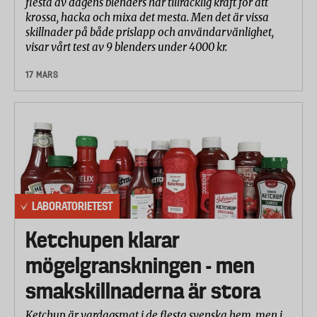
flesta av dagens blenders har tillräcklig kraft för att
krossa, hacka och mixa det mesta. Men det är vissa
skillnader på både prislapp och användarvänlighet,
visar vårt test av 9 blenders under 4000 kr.
17 MARS
LABORATORIETEST
Ketchupen klarar
mögelgranskningen - men
smakskillnaderna är stora
Ketchup är vardagsmat i de flesta svenska hem, men i