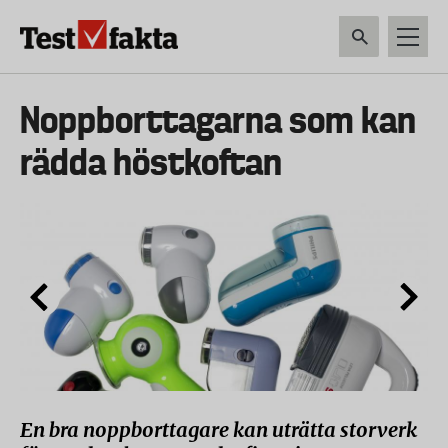
Hoppa
till
huvudinnehåll
HEM & HUSHÅLL
TEKNIK
LIVSMEDEL
VERKTYG & TRÄDGÅRDSREDSK
Huvudmeny
Noppborttagarna som kan
ny
rädda höstkoftan
En bra noppborttagare kan uträtta storverk