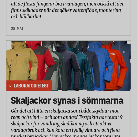
att de flesta fungerar bra i vardagen, men också att det
finns skillnader när det gäller vattenflöde, montering
och hållbarhet.
29 MAJ
LABORATORIETEST
Skaljackor synas i sömmarna
Går det att hitta en skaljacka som både skyddar mot
regn och vind – och som andas? Testfakta har testat 9
skaljackor för vandring, skidåkning och ett aktivt
vardagsbruk och kan kora en tydlig vinnare och flera
mycket bra jackor. Men också många jackor som inte