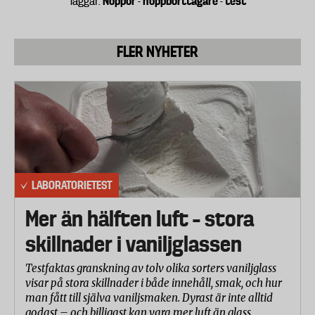
Noppor
noppborttagare
test
Taggar:
-
-
FLER NYHETER
LABORATORIETEST
Mer än hälften luft – stora
skillnader i vaniljglassen
Testfaktas granskning av tolv olika sorters vaniljglass
visar på stora skillnader i både innehåll, smak, och hur
man fått till själva vaniljsmaken. Dyrast är inte alltid
godast – och billigast kan vara mer luft än glass.