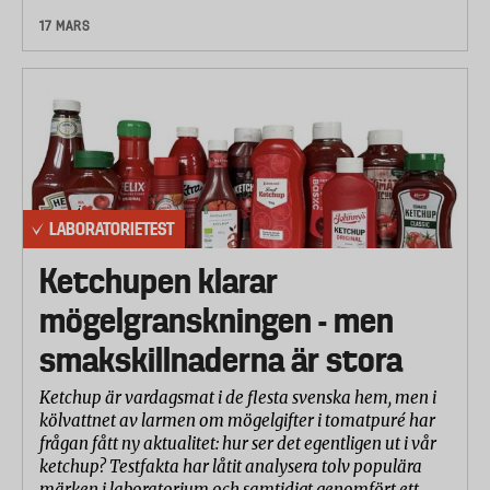
17 MARS
LABORATORIETEST
Ketchupen klarar
mögelgranskningen - men
smakskillnaderna är stora
Ketchup är vardagsmat i de flesta svenska hem, men i
kölvattnet av larmen om mögelgifter i tomatpuré har
frågan fått ny aktualitet: hur ser det egentligen ut i vår
ketchup? Testfakta har låtit analysera tolv populära
märken i laboratorium och samtidigt genomfört ett