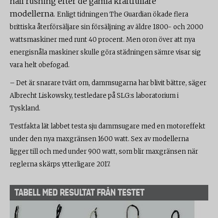
håll rusning efter de gamla kraftfullare
modellerna.
Enligt tidningen The Guardian ökade flera
brittiska återförsäljare sin försäljning av äldre 1800- och 2000
wattsmaskiner med runt 40 procent. Men oron över att nya
energisnåla maskiner skulle göra städningen sämre visar sig
vara helt obefogad.
– Det är snarare tvärt om, dammsugarna har blivit bättre, säger
Albrecht Liskowsky, testledare på SLG:s laboratorium i
Tyskland.
Testfakta lät labbet testa sju dammsugare med en motoreffekt
under den nya maxgränsen 1600 watt. Sex av modellerna
ligger till och med under 900 watt, som blir maxgränsen när
reglerna skärps ytterligare 2017.
TABELL MED RESULTAT FRÅN TESTET