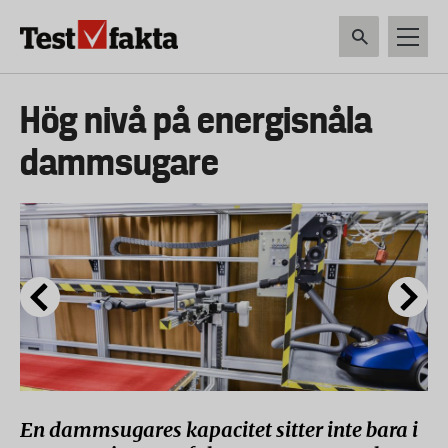
Hoppa
till
huvudinnehåll
HEM & HUSHÅLL
TEKNIK
LIVSMEDEL
VERKTYG & TRÄDGÅRDSREDSK
Huvudmeny
Hög nivå på energisnåla
ny
dammsugare
En dammsugares kapacitet sitter inte bara i