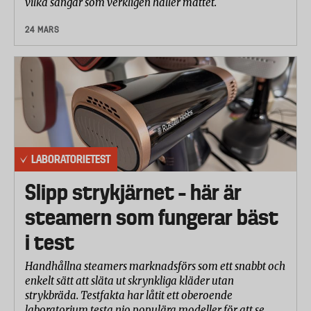
vilka sängar som verkligen håller måttet.
24 MARS
LABORATORIETEST
Slipp strykjärnet – här är
steamern som fungerar bäst
i test
Handhållna steamers marknadsförs som ett snabbt och
enkelt sätt att släta ut skrynkliga kläder utan
strykbräda. Testfakta har låtit ett oberoende
laboratorium testa nio populära modeller för att se