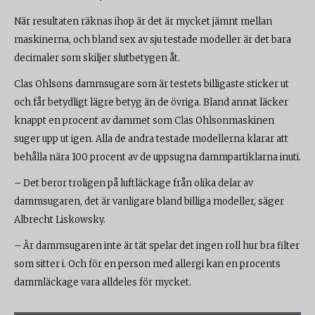
När resultaten räknas ihop är det är mycket jämnt mellan
maskinerna, och bland sex av sju testade modeller är det bara
decimaler som skiljer slutbetygen åt.
Clas Ohlsons dammsugare som är testets billigaste sticker ut
och får betydligt lägre betyg än de övriga. Bland annat läcker
knappt en procent av dammet som Clas Ohlsonmaskinen
suger upp ut igen. Alla de andra testade modellerna klarar att
behålla nära 100 procent av de uppsugna dammpartiklarna inuti.
– Det beror troligen på luftläckage från olika delar av
dammsugaren, det är vanligare bland billiga modeller, säger
Albrecht Liskowsky.
– Är dammsugaren inte är tät spelar det ingen roll hur bra filter
som sitter i. Och för en person med allergi kan en procents
dammläckage vara alldeles för mycket.