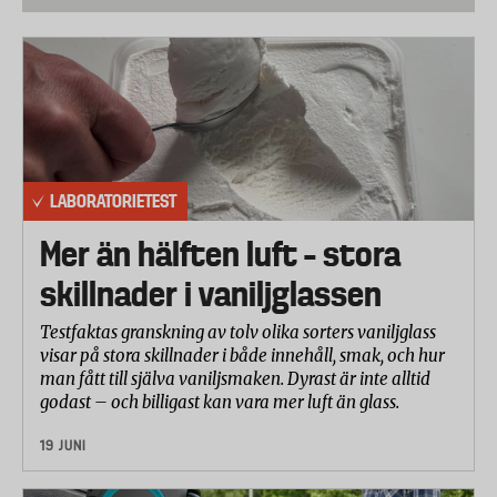
väggar och kanter.
Filtreringsförmågan testades genom att mäta
partikelhalten i den luft som dammsugaren blåser
ut.
Ljudnivå
Ljudnivån mättes och anges i dBA
LABORATORIETEST
Hantering
Mer än hälften luft – stora
En användarpanel bedömde hur lätt det var att sätta
skillnader i vaniljglassen
ihop och ta isär dammsugarens olika delar, byta och
rengöra filter, lyfta och bära och även dammsuga på
Testfaktas granskning av tolv olika sorters vaniljglass
mattor och hårt golv.
visar på stora skillnader i både innehåll, smak, och hur
man fått till själva vaniljsmaken. Dyrast är inte alltid
Hållbarhet delar
godast – och billigast kan vara mer luft än glass.
Munstyckets slagtålighet testades och labbet
19 JUNI
bedömde hur bra dammsugarslangen och
anslutande delar stod emot deformation.