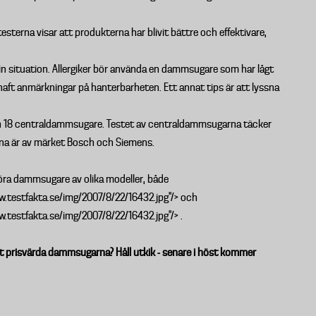
ch testerna visar att produkterna har blivit bättre och effektivare,
n situation. Allergiker bör använda en dammsugare som har lågt
haft anmärkningar på hanterbarheten. Ett annat tips är att lyssna
ch 18 centraldammsugare. Testet av centraldammsugarna täcker
a är av märket Bosch och Siemens.
öra dammsugare av olika modeller, både
.testfakta.se/img/2007/8/22/16432.jpg"/> och
testfakta.se/img/2007/8/22/16432.jpg"/> .
st prisvärda dammsugarna? Håll utkik - senare i höst kommer