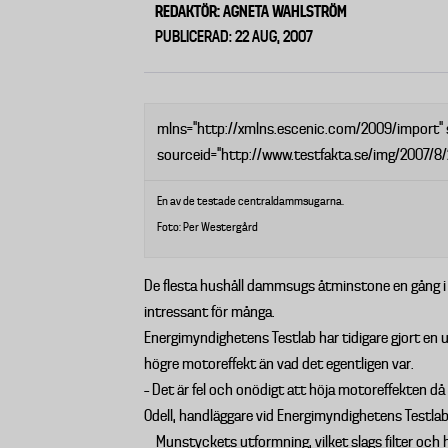
REDAKTÖR: AGNETA WAHLSTRÖM
PUBLICERAD: 22 AUG, 2007
mlns="http://xmlns.escenic.com/2009/import"
sourceid="http://www.testfakta.se/img/2007/8/
En av de testade centraldammsugarna.
Foto: Per Westergård
De flesta hushåll dammsugs åtminstone en gång i 
intressant för många.
Energimyndighetens Testlab har tidigare gjort en
högre motoreffekt än vad det egentligen var.
– Det är fel och onödigt att höja motoreffekten 
Odell, handläggare vid Energimyndighetens Testlab
Munstyckets utformning, vilket slags filter och 