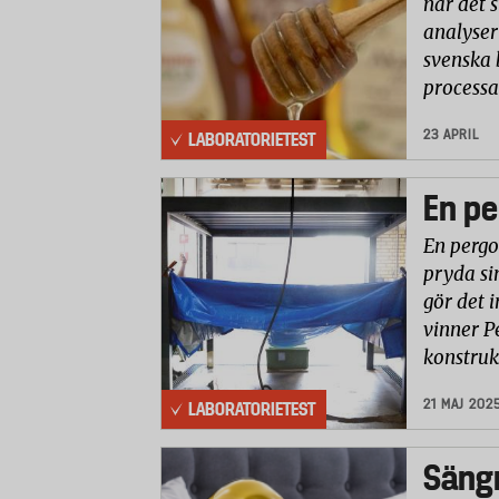
när det 
analyser 
svenska 
processa
23 APRIL
LABORATORIETEST
En pe
En pergo
pryda si
gör det i
vinner P
konstruk
21 MAJ 202
LABORATORIETEST
Säng