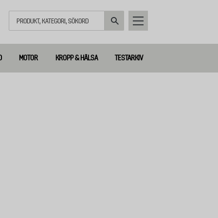
Sök
D
MOTOR
KROPP & HÄLSA
TESTARKIV