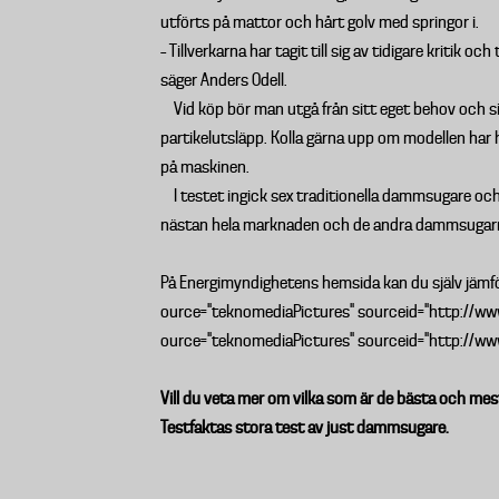
utförts på mattor och hårt golv med springor i.
– Tillverkarna har tagit till sig av tidigare kritik o
säger Anders Odell.
Vid köp bör man utgå från sitt eget behov och si
partikelutsläpp. Kolla gärna upp om modellen har 
på maskinen.
I testet ingick sex traditionella dammsugare o
nästan hela marknaden och de andra dammsugarn
På Energimyndighetens hemsida kan du själv jämf
ource="teknomediaPictures" sourceid="http://www
ource="teknomediaPictures" sourceid="http://www.
Vill du veta mer om vilka som är de bästa och me
Testfaktas stora test av just dammsugare.