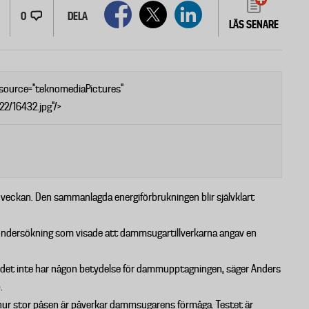
0
DELA
LÄS SENARE
 source="teknomediaPictures"
22/16432.jpg"/>
veckan. Den sammanlagda energiförbrukningen blir självklart
 undersökning som visade att dammsugartillverkarna angav en
då det inte har någon betydelse för dammupptagningen, säger Anders
.
hur stor påsen är påverkar dammsugarens förmåga. Testet är