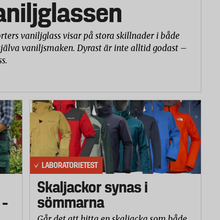
vaniljglassen
rters vaniljglass visar på stora skillnader i både
själva vaniljsmaken. Dyrast är inte alltid godast –
ss.
LABORATORIETEST
Skaljackor synas i
 –
sömmarna
Går det att hitta en skaljacka som både