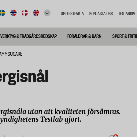
OM TESTFAKTA
KONTAKTA OSS
TESTARKIV
Top
meny
VERKTYG & TRÄDGÅRDSREDSKAP
FÖRÄLDRAR & BARN
SPORT & FRITI
 DAMMSUGARE
ergisnål
gisnåla utan att kvaliteten försämras.
myndighetens Testlab gjort.