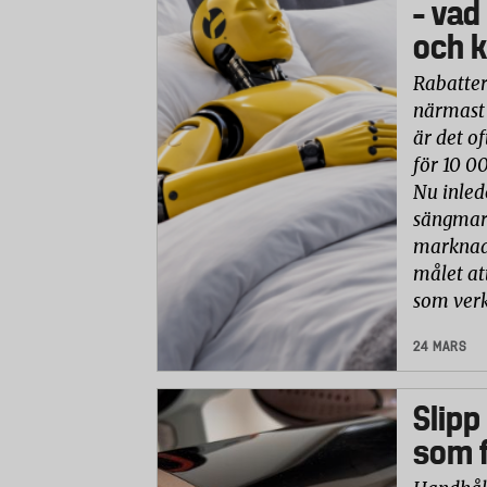
– vad
och k
Rabatter
närmast 
är det of
för 10 0
Nu inled
sängmark
marknade
målet at
som verk
24 MARS
Slipp
som f