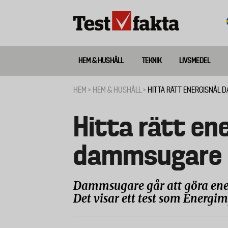
Hoppa
till
huvudinnehåll
HEM & HUSHÅLL
TEKNIK
LIVSMEDEL
Huvudmeny
ny
HEM
HEM & HUSHÅLL
HITTA RÄTT ENERGISNÅL
Länkstig
Hitta rätt en
dammsugare
Dammsugare går att göra ener
Det visar ett test som Energi