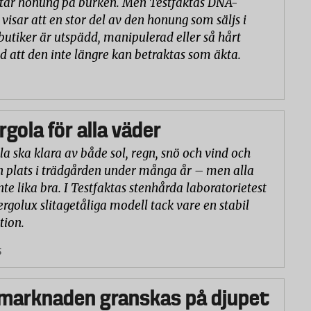
står honung på burken. Men Testfaktas DNA-
visar att en stor del av den honung som säljs i
butiker är utspädd, manipulerad eller så hårt
d att den inte längre kan betraktas som äkta.
rgola för alla väder
la ska klara av både sol, regn, snö och vind och
n plats i trädgården under många år – men alla
nte lika bra. I Testfaktas stenhårda laboratorietest
ergolux slitagetåliga modell tack vare en stabil
tion.
5
marknaden granskas på djupet