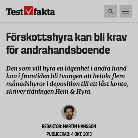
Hoppa
till
huvudinnehåll
HEM & HUSHÅLL
TEKNIK
LIVSMEDEL
VERKTYG & TRÄDGÅRDSREDSK
Huvudmeny
Förskottshyra kan bli krav
ny
för andrahandsboende
Den som vill hyra en lägenhet i andra hand
kan i framtiden bli tvungen att betala flera
månadshyror i deposition till ett låst konto,
skriver tidningen Hem & Hyra.
REDAKTÖR: MARTIN HANSSON
PUBLICERAD: 4 OKT, 2013