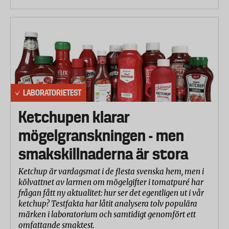
LABORATORIETEST
Ketchupen klarar
mögelgranskningen - men
smakskillnaderna är stora
Ketchup är vardagsmat i de flesta svenska hem, men i
kölvattnet av larmen om mögelgifter i tomatpuré har
frågan fått ny aktualitet: hur ser det egentligen ut i vår
ketchup? Testfakta har låtit analysera tolv populära
märken i laboratorium och samtidigt genomfört ett
omfattande smaktest.