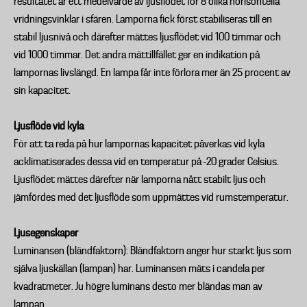
resultatet är ett medelvärde av ljusflödet för 8 olika horisontella
vridningsvinklar i sfären. Lamporna fick först stabiliseras till en
stabil ljusnivå och därefter mättes ljusflödet vid 100 timmar och
vid 1000 timmar. Det andra mättillfället ger en indikation på
lampornas livslängd. En lampa får inte förlora mer än 25 procent av
sin kapacitet.
Ljusflöde vid kyla
För att ta reda på hur lampornas kapacitet påverkas vid kyla
acklimatiserades dessa vid en temperatur på -20 grader Celsius.
Ljusflödet mättes därefter när lamporna nått stabilt ljus och
jämfördes med det ljusflöde som uppmättes vid rumstemperatur.
Ljusegenskaper
Luminansen (bländfaktorn): Bländfaktorn anger hur starkt ljus som
själva ljuskällan (lampan) har. Luminansen mäts i candela per
kvadratmeter. Ju högre luminans desto mer bländas man av
lampan.