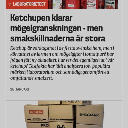
LABORATORIETEST
Ketchupen klarar
mögelgranskningen - men
smakskillnaderna är stora
Ketchup är vardagsmat i de flesta svenska hem, men i
kölvattnet av larmen om mögelgifter i tomatpuré har
frågan fått ny aktualitet: hur ser det egentligen ut i vår
ketchup? Testfakta har låtit analysera tolv populära
märken i laboratorium och samtidigt genomfört ett
omfattande smaktest.
26 JANUARI