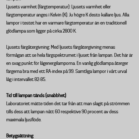
Ljusets varmhet (färgtemperatur): Ljusets varmhet eller
färgtemperatur anges i Kelvin (K). Ju högre K desto kallare ljus. Alla
lampor i testet har en varmare färgtemperatur än en traditionell
glödlampa som ligger på cirka 2800 K.
Ljusets färgåtergivning: Med ljusets färgåtergivning menas
förmågan att se hela färgspektrumet i ljuset från lampan. Det här är
en svag punkt för lågenergilamporna. En vanlig glödlampa återger
färgerna bra med ett RA-index på 99. Samtliga lampor i vårt urval
låg i intervallet 82-85.
Tid till lampan tänds (snabbhet)
Laboratoriet mätte tiden det tar från att man slagit på strömmen
tills dess att lampan nått 60 respektive 90 procent av dess
maximala ljusflöde.
Betygsättning