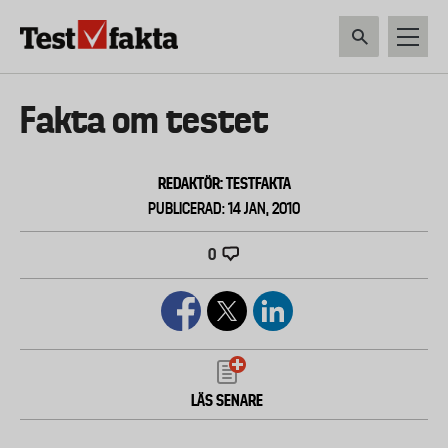
Hoppa
till
huvudinnehåll
HEM & HUSHÅLL
TEKNIK
LIVSMEDEL
VERKTYG & TRÄDGÅRDSREDSK
Huvudmeny
Fakta om testet
ny
REDAKTÖR: TESTFAKTA
PUBLICERAD: 14 JAN, 2010
0
LÄS SENARE