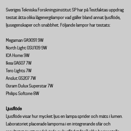
Sveriges Tekniska Forskningsinstitut SP har på Testfaktas uppdrag
testat åtta olika lågenergilampor vad gäller bland annat ljusflöde,
ljusegenskaper och snabbhet. Följande lampor har testats:
Megaman GA9091 9W
North Light GSU109 9W
ICA Home 9W
Ikea GA607 7W
Tero Lights 7W
Anslut GS207 7W
Osram Dulux Superstar 7W
Philips Softone 8W
Ljusflöde
Ljusflöde visar hur mycket ljus en lampa sprider och mäts i lumen.
Laboratoriet placerade lamporna i en integrerande sfär och