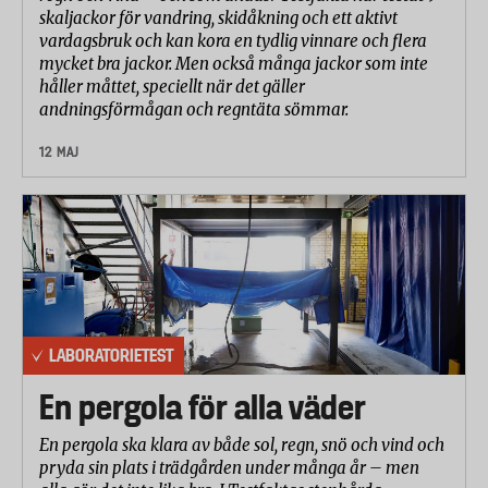
skaljackor för vandring, skidåkning och ett aktivt
Diskvattenlösningen stressas mekaniskt (rörs om
vardagsbruk och kan kora en tydlig vinnare och flera
enligt ett standardiserat mönster) tills
mycket bra jackor. Men också många jackor som inte
emulgeringen (den fettlösliga förmågan) är uttömd.
håller måttet, speciellt när det gäller
Efter varje stresscykel utvärderas emulgeringen av
andningsförmågan och regntäta sömmar.
diskvattenlösningen visuellt. Testet upprepas tills
12 MAJ
emulgeringsförmågan är helt uttömd och ett
fettskikt syns ovanpå diskvattenlösningen. En
plastmugg och ett glas doppas i
diskvattenlösningen för att utvärdera eventuella
spår av fett.
Ett diskmedels emulgeringsförmåga är en
indikation på hur väl diskmedlet kan hålla fettet
LABORATORIETEST
emulgerat (utspätt) så att det inte fastnar på disken.
En pergola för alla väder
När diskvattenlösningen är uttömd kommer fettet
att spjälkas, vilket resulterar i ett fettlager överst i
En pergola ska klara av både sol, regn, snö och vind och
diskvattenlösningen.
pryda sin plats i trädgården under många år – men