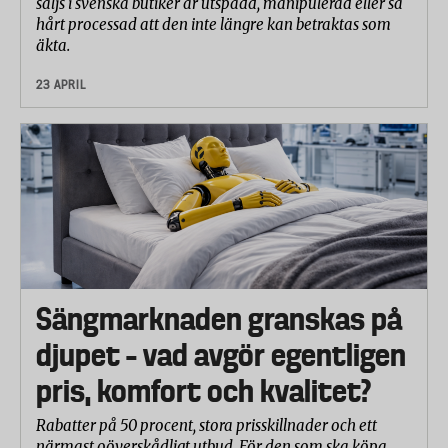
säljs i svenska butiker är utspädd, manipulerad eller så
för de andra produkterna i urvalet.
hårt processad att den inte längre kan betraktas som
äkta.
Totalbetyget är ett viktat medelvärde av resultaten
för de olika delparametrarna:
23 APRIL
A. Rengöringseffekt i kallt vatten (23°C) 20 %
B. Rengöringseffekt i varmt vatten (45°C) 40 %
C. Fettlösande förmåga 10 %
D. Direkt rengöringseffektivitet 30 %
Sängmarknaden granskas på
djupet – vad avgör egentligen
pris, komfort och kvalitet?
Rabatter på 50 procent, stora prisskillnader och ett
närmast oöverskådligt utbud. För den som ska köpa