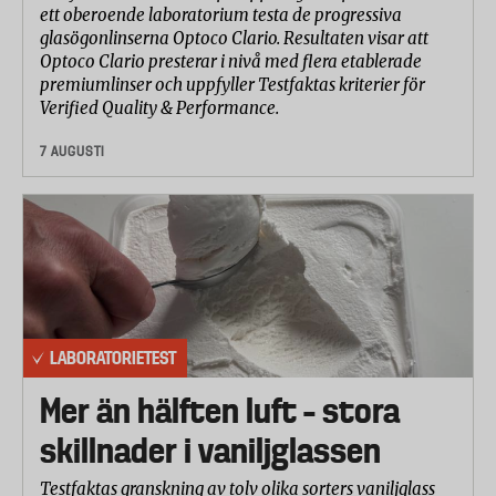
ett oberoende laboratorium testa de progressiva
Laboratorietestet
glasögonlinserna Optoco Clario. Resultaten visar att
Laboratorietestet har utförts av SGS Institut
Optoco Clario presterar i nivå med flera etablerade
premiumlinser och uppfyller Testfaktas kriterier för
Fresenius i Taunusstein och omfattade följande
Verified Quality & Performance.
delar:
7 AUGUSTI
A. Rengöringseffekt i kallt vatten (23°C)
B. Rengöringseffekt i varmt vatten (45°C)
C. Fettlösande förmåga
D. Direkt rengöringseffektivitet
A. Rengöringseffekt i kallt vatten (23°C)
En definierad mängd fettbaserad smuts appliceras
på tallrikar i porslin. Fem liter vatten (vattenhårdhet
LABORATORIETEST
5°dH) doseras med diskmedel enligt anvisningarna
på produkten*.
Mer än hälften luft – stora
skillnader i vaniljglassen
De smutsiga tallrikarna diskas på ett kontrollerat
sätt av laboratoriets personal, med cirkulära rörelser
Testfaktas granskning av tolv olika sorters vaniljglass