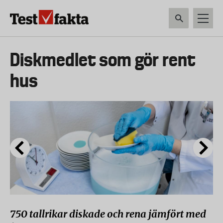
Hoppa
till
huvudinnehåll
HEM & HUSHÅLL
TEKNIK
LIVSMEDEL
VERKTYG & TRÄDGÅRDSREDSK
Huvudmeny
Diskmedlet som gör rent
ny
hus
750 tallrikar diskade och rena jämfört med