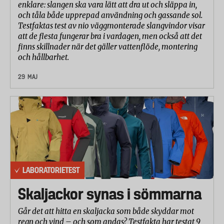
enklare: slangen ska vara lätt att dra ut och släppa in,
utvärderas emulgeringen (lösningen) av fettet i
och tåla både upprepad användning och gassande sol.
diskvattnet. Om fettansamlingar är synliga i
Testfaktas test av nio väggmonterade slangvindor visar
diskvattnet, rörs diskvattnet om i ett förutbestämt
att de flesta fungerar bra i vardagen, men också att det
finns skillnader när det gäller vattenflöde, montering
mönster för att emulgera fettet. Om
och hållbarhet.
fettansamlingarna inte löses upp anses diskvattnet
vara uttömd och antalet diskade tallrikar noteras.
29 MAJ
*) Clean Touch anger en dosering motsvarande en
matsked (ca 15 ml). För testet valdes en dosering mer i
linje med övriga produkter (3 ml). Den lägre doseringen
påverkade inte jämförbarheten, eftersom alla resultat
räknats om till diskeffekt per ml diskmedel.
C. Fettlösande förmåga
LABORATORIETEST
500 ml vatten med en temperatur på 40°C
(vattenhårdhet 5°dH) doseras med diskmedel enligt
Skaljackor synas i sömmarna
anvisningarna på produkten* och 50 g
Går det att hitta en skaljacka som både skyddar mot
fettblandning tillsätts i diskvattnet.
regn och vind – och som andas? Testfakta har testat 9