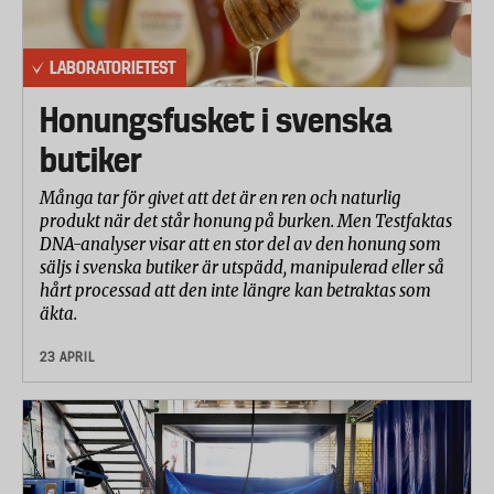
bäst.
Betygsättning
LABORATORIETEST
Testresultaten i de olika delmomenten har
Honungsfusket i svenska
betygsatts av Testfakta på en 5-gradig skala, där 5 är
bäst. I totalbetyget har resultaten från de olika
butiker
testmomenten viktats samman enligt följande:
Många tar för givet att det är en ren och naturlig
Rengöringsförmåga 40%, Torkningsförmåga 20%,
produkt när det står honung på burken. Men Testfaktas
Energiförbrukning 10%, Vattenförbrukning 5%, Tid
DNA-analyser visar att en stor del av den honung som
15%, Bullernivå 5%, Användarvänlighet 5%.
säljs i svenska butiker är utspädd, manipulerad eller så
hårt processad att den inte längre kan betraktas som
äkta.
23 APRIL