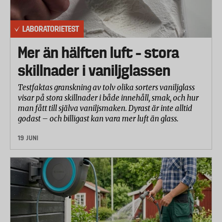
Prisjakt och Pricerunner (undersökningen gjordes
12 september 2011). Whirlpools diskmaskin är ny på
LABORATORIETEST
marknaden och priset på denna kommer därför från
tillverkaren. För Ikeas maskin har vi angett priset
Mer än hälften luft – stora
utan front (som köps separat).
skillnader i vaniljglassen
Testmetod
Testfaktas granskning av tolv olika sorters vaniljglass
Testet är utfört på diskmaskinernas
visar på stora skillnader i både innehåll, smak, och hur
standardprogram. Alla tester har utförts minst tre
man fått till själva vaniljsmaken. Dyrast är inte alltid
gånger och resultaten är ett medelvärde av alla
godast – och billigast kan vara mer luft än glass.
körningar.
19 JUNI
Diskmaskinerna fylldes till hälften med standard-
föremål som porslin, glas och bestick (utifrån
tillverkarnas rekommendationer). Dessutom
stoppade laboratoriet in en rostfri stålkastrull, ett
glasföremål (icke djupt) samt en plastlåda med lock.
Föremålen smutsades ner enligt standarden BS EN