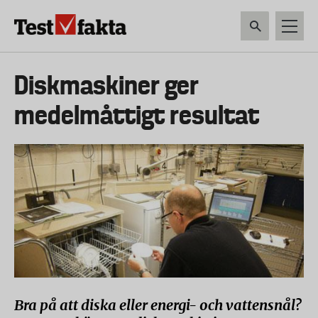
Hoppa
till
huvudinnehåll
HEM & HUSHÅLL
TEKNIK
LIVSMEDEL
VERKTYG & TRÄDGÅRDSREDSK
Huvudmeny
Diskmaskiner ger
ny
medelmåttigt resultat
Bra på att diska eller energi- och vattensnål?