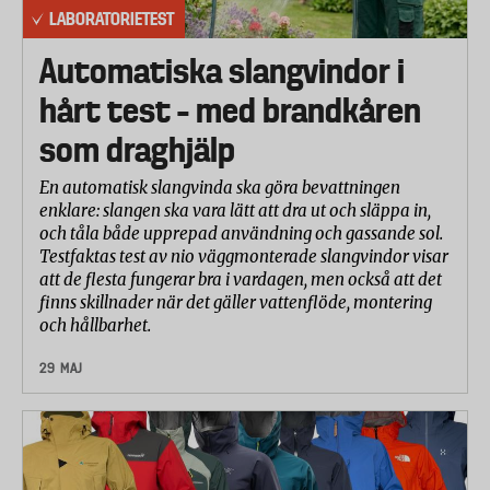
50242:1999.
LABORATORIETEST
Torkningsförmåga
Automatiska slangvindor i
30 minuter efter att diskmaskinsprogrammet var
hårt test – med brandkåren
färdigt öppnades luckorna och föremålen
inspekterades. Laboratoriet bedömde torkningen av
som draghjälp
varje föremål på en 4-gradig skala, där 2 betyder
helt torrt (100%) och -1 helt blött (0%). Den totala
En automatisk slangvinda ska göra bevattningen
enklare: slangen ska vara lätt att dra ut och släppa in,
procentsatsen i tabellen är ett medelvärde av alla
och tåla både upprepad användning och gassande sol.
bedömda föremål.
Testfaktas test av nio väggmonterade slangvindor visar
att de flesta fungerar bra i vardagen, men också att det
Rengöringsförmåga
finns skillnader när det gäller vattenflöde, montering
Föremålen inspekterades enligt standarden
och hållbarhet.
EN50242. Här användes en 6-gradig skala där 5
betyder helt rent (100%) och 0 helt smutsigt (0%).
29 MAJ
Den totala procentsatsen i tabellen är ett
medelvärde av alla bedömda föremål.
Energi- och vattenbehov