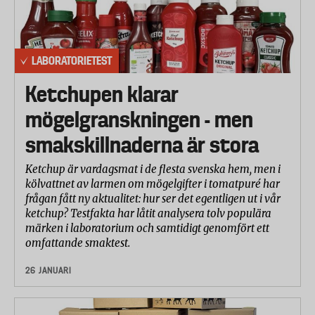
LABORATORIETEST
Ketchupen klarar
mögelgranskningen - men
smakskillnaderna är stora
Ketchup är vardagsmat i de flesta svenska hem, men i
kölvattnet av larmen om mögelgifter i tomatpuré har
frågan fått ny aktualitet: hur ser det egentligen ut i vår
ketchup? Testfakta har låtit analysera tolv populära
märken i laboratorium och samtidigt genomfört ett
omfattande smaktest.
26 JANUARI