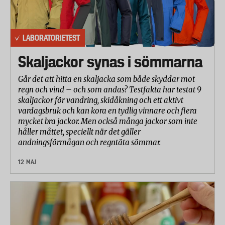
Laboratoriet mätte hur mycket el och vatten
diskmaskinernas standardprogram drar.
Energibehovet mättes i kilowattimmar och
LABORATORIETEST
vattenbehovet i liter.
Skaljackor synas i sömmarna
Bullernivå
Laboratoriet mätte hur mycket oljud
Går det att hitta en skaljacka som både skyddar mot
diskmaskinerna ger ifrån sig när de diskar. Detta
regn och vind – och som andas? Testfakta har testat 9
mättes i sones och inte i decibel. Sones relaterar
skaljackor för vandring, skidåkning och ett aktivt
vardagsbruk och kan kora en tydlig vinnare och flera
bättre till vad människan verkligen hör.
mycket bra jackor. Men också många jackor som inte
Mätningarna gjordes i en autentisk köksmiljö.
håller måttet, speciellt när det gäller
andningsförmågan och regntäta sömmar.
Användarvänlighet
En panel av laboratoriepersonal undersökte olika
12 MAJ
aspekter av diskmaskinernas användarvänlighet
som till exempel hur lätt det är att fylla maskinen
och byta salt och filter. Dessutom undersöktes
maskinernas självrengöringseffekt. Laboratoriet
betygsatte varje del på en 5-gradig skala, där 5 är