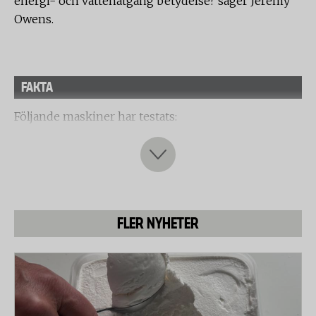
energi- och vattenåtgång betydelse? säger Jeremy
Owens.
FAKTA
Följande maskiner har testats:
- Bosch Active Water SMU53M62SK
- Cylinda Sverige Disken-11 92005320
- Electrolux REal Life ESF66861WR
- Ikea Renlig DW60
- Siemens SpeedMatic SN45M206SK
FLER NYHETER
- Whirlpool Green Generation ADPS ECO WH
Priser
Priserna på diskmaskiner kan skilja mycket mellan
olika återförsäljare. Därför har vi angett ett
prisspann grundat på de båda prisjämförelsesajterna