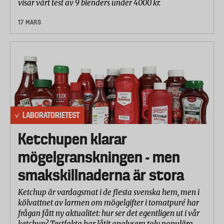
visar vårt test av 9 blenders under 4000 kr.
17 MARS
LABORATORIETEST
Ketchupen klarar
mögelgranskningen - men
smakskillnaderna är stora
Ketchup är vardagsmat i de flesta svenska hem, men i
kölvattnet av larmen om mögelgifter i tomatpuré har
frågan fått ny aktualitet: hur ser det egentligen ut i vår
ketchup? Testfakta har låtit analysera tolv populära