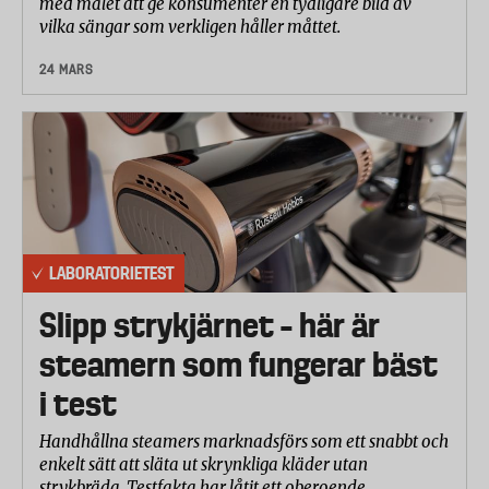
med målet att ge konsumenter en tydligare bild av
vilka sängar som verkligen håller måttet.
24 MARS
LABORATORIETEST
Slipp strykjärnet – här är
steamern som fungerar bäst
i test
Handhållna steamers marknadsförs som ett snabbt och
enkelt sätt att släta ut skrynkliga kläder utan
strykbräda. Testfakta har låtit ett oberoende