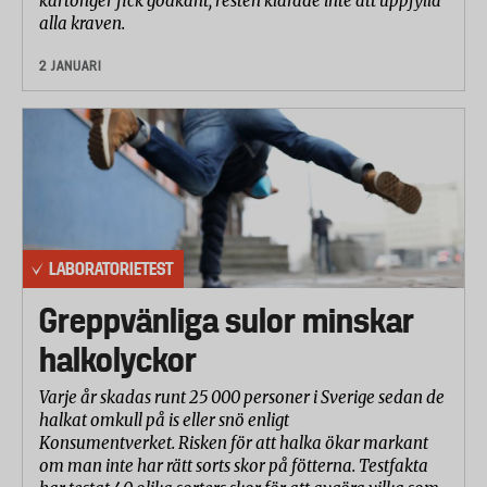
kartonger fick godkänt, resten klarade inte att uppfylla
alla kraven.
2 JANUARI
LABORATORIETEST
Greppvänliga sulor minskar
halkolyckor
Varje år skadas runt 25 000 personer i Sverige sedan de
halkat omkull på is eller snö enligt
Konsumentverket. Risken för att halka ökar markant
om man inte har rätt sorts skor på fötterna. Testfakta