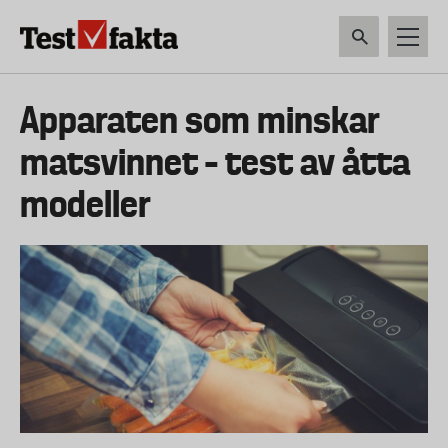
Hoppa
till
huvudinnehåll
HEM & HUSHÅLL
TEKNIK
LIVSMEDEL
VERKTYG & TRÄDGÅRDSREDSK
Huvudmeny
Apparaten som minskar
ny
matsvinnet – test av åtta
modeller