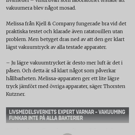
livsmedel – vindruvan som laboratoriet testade att
vakuumera blev något mosad.
Melissa från Kjell & Company fungerade bra vid det
praktiska testet och klarade även ratatouillen utan
problem. Men betyget dras ned av att den ger klart
lägst vakuumtryck av alla testade apparater.
– Ju lägre vakuumtrycket är desto mer luft är det i
påsen. Och detta är så klart något som påverkar
hållbarheten. Melissa-apparaten ger ett lite lägre
tryck jämfört med övriga apparater, säger Thorsten
Kutzner.
LIVSMEDELSVERKETS EXPERT VARNAR – VAKUUMING
FUNKAR INTE PÅ ALLA BAKTERIER
När du vakuumförpackar ett livsmedel tar du bort