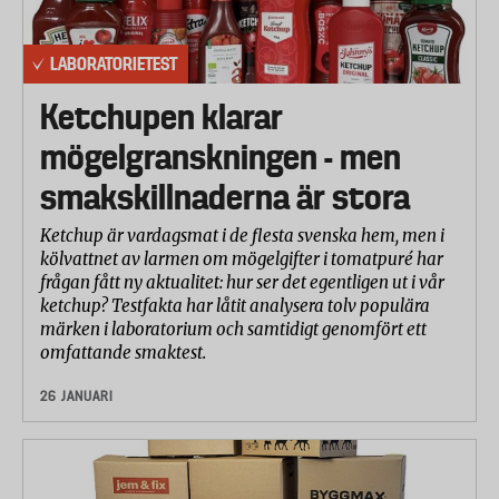
LABORATORIETEST
Ketchupen klarar
mögelgranskningen - men
smakskillnaderna är stora
Ketchup är vardagsmat i de flesta svenska hem, men i
kölvattnet av larmen om mögelgifter i tomatpuré har
frågan fått ny aktualitet: hur ser det egentligen ut i vår
ketchup? Testfakta har låtit analysera tolv populära
märken i laboratorium och samtidigt genomfört ett
omfattande smaktest.
26 JANUARI