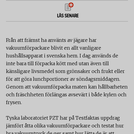
LÄS SENARE
Från att främst ha använts av jägare har
vakuumförpackare blivit en allt vanligare
hushållsapparat i svenska hem. I dag används de
inte bara till förpacka kött med utan även till
känsligare livsmedel som grönsaker och frukt eller
för att göra lunchportioner av söndagsmiddagen.
Genom att vakuumförpacka maten kan hållbarheten
och fräschheten förlängas avsevärt i både kylen och
frysen.
Tyska laboratoriet PZT har på Testfaktas uppdrag
jämfört åtta olika vakuumförpackare och testat hur
bra vakuumtryck de ger samt hur lätta de är att