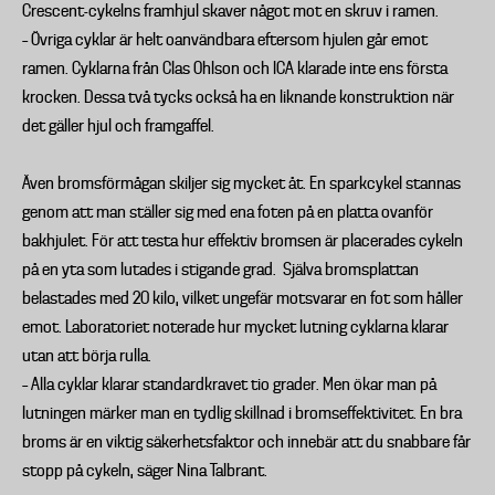
Crescent-cykelns framhjul skaver något mot en skruv i ramen.
– Övriga cyklar är helt oanvändbara eftersom hjulen går emot
ramen. Cyklarna från Clas Ohlson och ICA klarade inte ens första
krocken. Dessa två tycks också ha en liknande konstruktion när
det gäller hjul och framgaffel.
Även bromsförmågan skiljer sig mycket åt. En sparkcykel stannas
genom att man ställer sig med ena foten på en platta ovanför
bakhjulet. För att testa hur effektiv bromsen är placerades cykeln
på en yta som lutades i stigande grad. Själva bromsplattan
belastades med 20 kilo, vilket ungefär motsvarar en fot som håller
emot. Laboratoriet noterade hur mycket lutning cyklarna klarar
utan att börja rulla.
– Alla cyklar klarar standardkravet tio grader. Men ökar man på
lutningen märker man en tydlig skillnad i bromseffektivitet. En bra
broms är en viktig säkerhetsfaktor och innebär att du snabbare får
stopp på cykeln, säger Nina Talbrant.