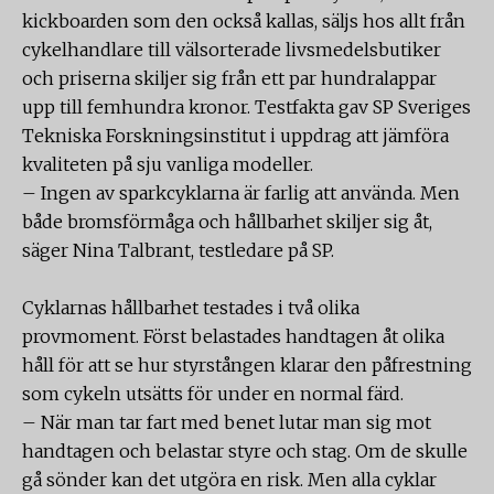
kickboarden som den också kallas, säljs hos allt från
cykelhandlare till välsorterade livsmedelsbutiker
och priserna skiljer sig från ett par hundralappar
upp till femhundra kronor. Testfakta gav SP Sveriges
Tekniska Forskningsinstitut i uppdrag att jämföra
kvaliteten på sju vanliga modeller.
– Ingen av sparkcyklarna är farlig att använda. Men
både bromsförmåga och hållbarhet skiljer sig åt,
säger Nina Talbrant, testledare på SP.
Cyklarnas hållbarhet testades i två olika
provmoment. Först belastades handtagen åt olika
håll för att se hur styrstången klarar den påfrestning
som cykeln utsätts för under en normal färd.
– När man tar fart med benet lutar man sig mot
handtagen och belastar styre och stag. Om de skulle
gå sönder kan det utgöra en risk. Men alla cyklar