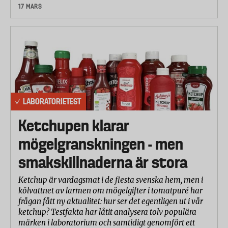
17 MARS
LABORATORIETEST
Ketchupen klarar
mögelgranskningen - men
smakskillnaderna är stora
Ketchup är vardagsmat i de flesta svenska hem, men i
kölvattnet av larmen om mögelgifter i tomatpuré har
frågan fått ny aktualitet: hur ser det egentligen ut i vår
ketchup? Testfakta har låtit analysera tolv populära
märken i laboratorium och samtidigt genomfört ett