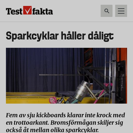
Hoppa
till
huvudinnehåll
HEM & HUSHÅLL
TEKNIK
LIVSMEDEL
VERKTYG & TRÄDGÅRDSREDSK
Huvudmeny
Sparkcyklar håller dåligt
ny
Fem av sju kickboards klarar inte krock med
en trottoarkant. Bromsförmågan skiljer sig
också åt mellan olika sparkcyklar.