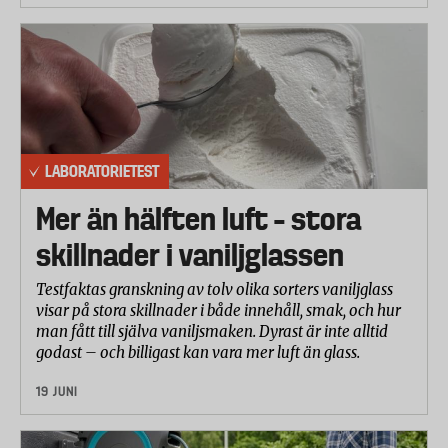
cykeln.
Bromsförmåga
Sparkcykeln placerades på en plan yta som lutades i
stigande grad. Själva bromsplattan belastades med
20 kilo, vilket motsvarar en fot som håller emot.
Laboratoriet noterade hur mycket lutning cykeln
LABORATORIETEST
klarar utan att börja rulla.
Mer än hälften luft – stora
Skär- och klämrisk
Laboratoriet undersökte om cyklarna har vassa
skillnader i vaniljglassen
kanter eller farliga öppningar där barn kan skära
Testfaktas granskning av tolv olika sorters vaniljglass
eller klämma sig.
visar på stora skillnader i både innehåll, smak, och hur
Betygsättning
man fått till själva vaniljsmaken. Dyrast är inte alltid
godast – och billigast kan vara mer luft än glass.
Slutbetyget har viktats samman enligt följande:
Bromsförmåga 33 procent, hållfasthet handtag 33
19 JUNI
procent och hållbarhet (krocktest) 33 procent.
Betygsättning och viktning är utförd av Testfakta.