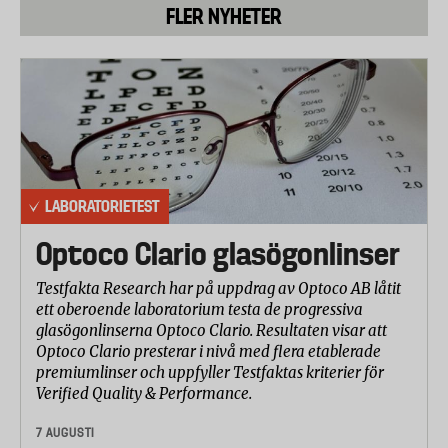
FLER NYHETER
- Intersport Crazy Creek
- Stadium Point Zero
Handtagens hållfasthet
Varje handtag belastades med 50 kilo ovanifrån
under fem minuter och därefter med 25 kilo
underifrån under lika lång tid. Därefter bedömdes
om styrstång och handtag hade gått sönder eller fått
LABORATORIETEST
bestående deformationer som skulle kunna vara
farliga för användaren.
Optoco Clario glasögonlinser
Krocktest
Testfakta Research har på uppdrag av Optoco AB låtit
Sparkcykeln belastades med 58,5 kilo på fotplattan
ett oberoende laboratorium testa de progressiva
och förseddes med stödhjul. Därefter kördes cykeln
glasögonlinserna Optoco Clario. Resultaten visar att
Optoco Clario presterar i nivå med flera etablerade
in i en fem centimeter hög stålbalk i en hastighet av
premiumlinser och uppfyller Testfaktas kriterier för
12 kilometer i timmen. Varje sparkcykel krockades
Verified Quality & Performance.
tre gånger och efter varje tillfälle bedömde
laboratoriet hur mycket åverkan smällen tillfogat
7 AUGUSTI