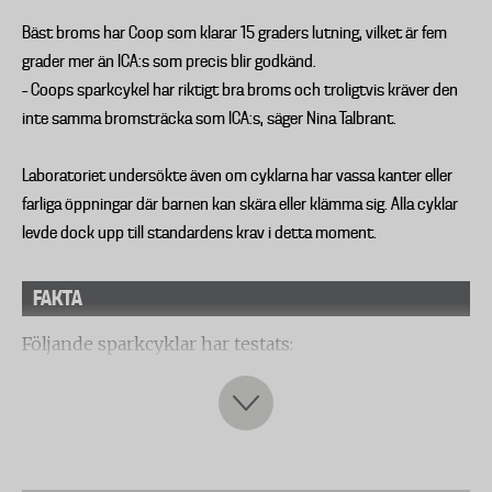
Bäst broms har Coop som klarar 15 graders lutning, vilket är fem
grader mer än ICA:s som precis blir godkänd.
– Coops sparkcykel har riktigt bra broms och troligtvis kräver den
inte samma bromsträcka som ICA:s, säger Nina Talbrant.
Laboratoriet undersökte även om cyklarna har vassa kanter eller
farliga öppningar där barnen kan skära eller klämma sig. Alla cyklar
levde dock upp till standardens krav i detta moment.
FAKTA
Följande sparkcyklar har testats:
- Biltema kickboard
- Clas Ohlson Scooter Scandi Toys
- Coop Cycletrac Suspect
- Crescent Spectra
- ICA Scooter Nixor