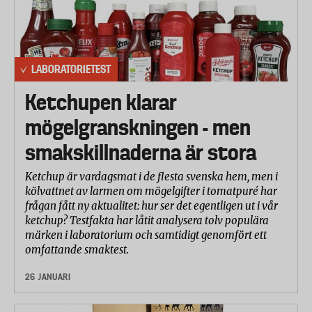
LABORATORIETEST
Ketchupen klarar
mögelgranskningen - men
smakskillnaderna är stora
Ketchup är vardagsmat i de flesta svenska hem, men i
kölvattnet av larmen om mögelgifter i tomatpuré har
frågan fått ny aktualitet: hur ser det egentligen ut i vår
ketchup? Testfakta har låtit analysera tolv populära
märken i laboratorium och samtidigt genomfört ett
omfattande smaktest.
26 JANUARI