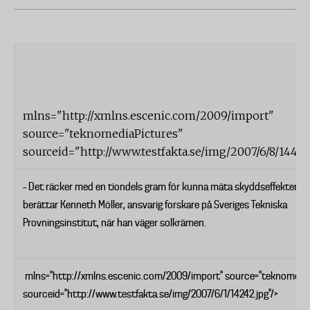
mlns="http://xmlns.escenic.com/2009/import"
source="teknomediaPictures"
sourceid="http://www.testfakta.se/img/2007/6/8/14479
– Det räcker med en tiondels gram för kunna mäta skyddseffekten,
berättar Kenneth Möller, ansvarig forskare på Sveriges Tekniska
Provningsinstitut, när han väger solkrämen.
mlns="http://xmlns.escenic.com/2009/import" source="teknomedia
sourceid="http://www.testfakta.se/img/2007/6/1/14242.jpg"/>