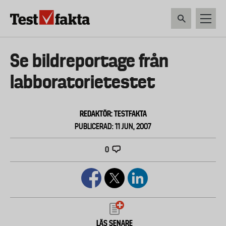
Hoppa
till
huvudinnehåll
HEM & HUSHÅLL
TEKNIK
LIVSMEDEL
VERKTYG & TRÄDGÅRDSREDSK
Huvudmeny
Se bildreportage från
ny
labboratorietestet
REDAKTÖR: TESTFAKTA
PUBLICERAD: 11 JUN, 2007
0
LÄS SENARE