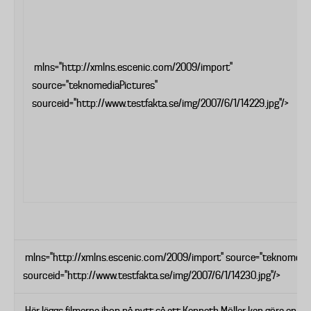
k
h
e
f
mlns="http://xmlns.escenic.com/2009/import"
l
source="teknomediaPictures"
t
sourceid="http://www.testfakta.se/img/2007/6/1/14229.jpg"/>
m
s
s
p
mlns="http://xmlns.escenic.com/2009/import" source="teknomedia
sourceid="http://www.testfakta.se/img/2007/6/1/14230.jpg"/>