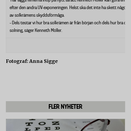
Här läggs filmerna ihop på nytt så att Kenneth Möller kan göra en n
efter den andra UV-exponeringen. Helst ska det inte ha skett någon 
av solkrämens skyddsförmåga.
– Dels testar vi hur bra solkrämen är från början och dels hur bra den 
solning, säger Kenneth Möller.
Fotograf: Anna Sigge
FLER NYHETER