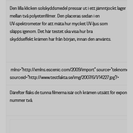
Den lilla klicken solskyddsmedel pressar ut i ett jämntjockt lager
mellan två polyetenfilmer. Den placeras sedan i en
UV-spektrometer för att mäta hur mycket UV-ljus som
släpps igenom. Det här testet ska visa hur bra
skyddseffekt krämen har från början, innan den använts.
mlns="http://xmlns.escenic.com/2009/import" source="teknomedia
sourceid="http://www.testfakta.se/img/2007/6/1/14227.jpg"/>
Därefter fläks de tunna filmerna isär och krämen utsätt för exponeri
nummer två.
H