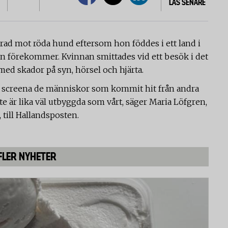
LÄS SENARE
ad mot röda hund eftersom hon föddes i ett land i
an förekommer. Kvinnan smittades vid ett besök i det
ed skador på syn, hörsel och hjärta.
e på screena de människor som kommit hit från andra
 är lika väl utbyggda som vårt, säger Maria Löfgren,
 till Hallandsposten.
FLER NYHETER