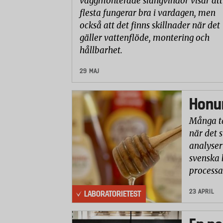
väggmonterade slangvindor visar att
flesta fungerar bra i vardagen, men
också att det finns skillnader när det
gäller vattenflöde, montering och
hållbarhet.
29 MAJ
Honun
Många ta
när det 
analyser 
svenska 
processa
23 APRIL
LABORATORIETEST