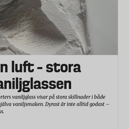
n luft – stora
vaniljglassen
rters vaniljglass visar på stora skillnader i både
själva vaniljsmaken. Dyrast är inte alltid godast –
ss.