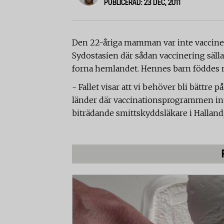
PUBLICERAD: 23 DEC, 2011
Den 22-åriga mamman var inte vacciner
Sydostasien där sådan vaccinering säll
forna hemlandet. Hennes barn föddes m
- Fallet visar att vi behöver bli bättr
länder där vaccinationsprogrammen inte
biträdande smittskyddsläkare i Halland,