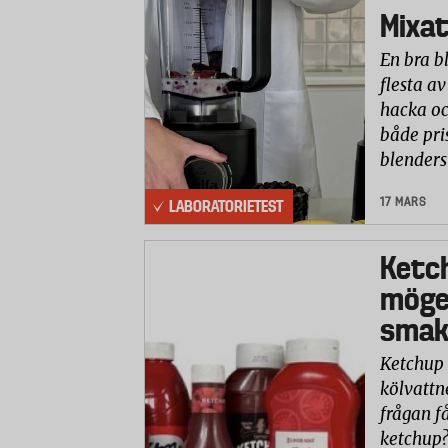
Mixat
En bra b
flesta av
hacka oc
både pri
blenders
17 MARS
LABORATORIETEST
Ketc
möge
smaks
Ketchup 
kölvattn
frågan få
ketchup?