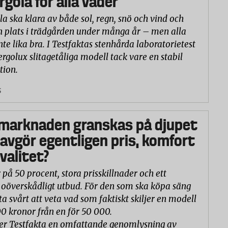
rgola för alla väder
la ska klara av både sol, regn, snö och vind och
n plats i trädgården under många år – men alla
nte lika bra. I Testfaktas stenhårda laboratorietest
ergolux slitagetåliga modell tack vare en stabil
tion.
5
marknaden granskas på djupet
 avgör egentligen pris, komfort
valitet?
 på 50 procent, stora prisskillnader och ett
oöverskådligt utbud. För den som ska köpa säng
ta svårt att veta vad som faktiskt skiljer en modell
00 kronor från en för 50 000.
er Testfakta en omfattande genomlysning av