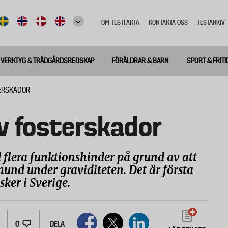
OM TESTFAKTA
KONTAKTA OSS
TESTARKIV
Top
meny
VERKTYG & TRÄDGÅRDSREDSKAP
FÖRÄLDRAR & BARN
SPORT & FRITI
ERSKADOR
v fosterskador
 flera funktionshinder på grund av att
d under graviditeten. Det är första
ker i Sverige.
0
DELA