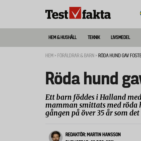
Hoppa
till
huvudinnehåll
HEM & HUSHÅLL
TEKNIK
LIVSMEDEL
Huvudmeny
ny
HEM
FÖRÄLDRAR & BARN
RÖDA HUND GAV FOST
Länkstig
Röda hund ga
Ett barn föddes i Halland med
mamman smittats med röda hun
gången på över 35 år som det s
REDAKTÖR: MARTIN HANSSON