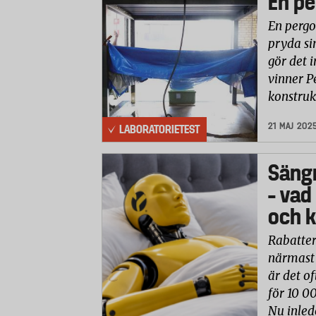
En pe
En pergo
pryda si
gör det i
vinner P
konstruk
21 MAJ 202
LABORATORIETEST
Säng
– vad
och k
Rabatter
närmast 
är det of
för 10 0
Nu inled