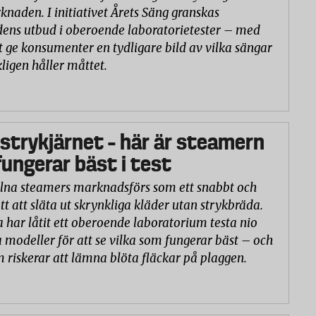
naden. I initiativet Årets Säng granskas
ns utbud i oberoende laboratorietester – med
t ge konsumenter en tydligare bild av vilka sängar
ligen håller måttet.
 strykjärnet – här är steamern
ungerar bäst i test
na steamers marknadsförs som ett snabbt och
tt att släta ut skrynkliga kläder utan strykbräda.
a har låtit ett oberoende laboratorium testa nio
 modeller för att se vilka som fungerar bäst – och
m riskerar att lämna blöta fläckar på plaggen.