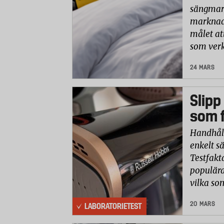
sängmark
marknade
målet at
som verk
24 MARS
Slipp
som f
Handhåll
enkelt sä
Testfakt
populära
vilka so
20 MARS
LABORATORIETEST