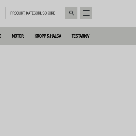
Sök
D
MOTOR
KROPP & HÄLSA
TESTARKIV