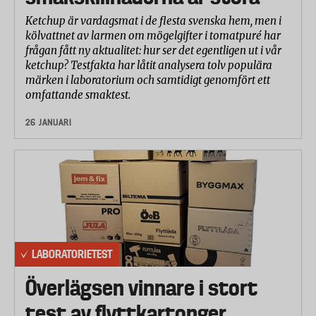
Ketchup är vardagsmat i de flesta svenska hem, men i
kölvattnet av larmen om mögelgifter i tomatpuré har
frågan fått ny aktualitet: hur ser det egentligen ut i vår
ketchup? Testfakta har låtit analysera tolv populära
märken i laboratorium och samtidigt genomfört ett
omfattande smaktest.
26 JANUARI
LABORATORIETEST
Överlägsen vinnare i stort
test av flyttkartonger