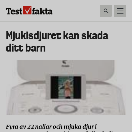
Hoppa
till
huvudinnehåll
HEM & HUSHÅLL
TEKNIK
LIVSMEDEL
VERKTYG & TRÄDGÅRDSREDSK
Huvudmeny
Mjukisdjuret kan skada
ny
ditt barn
Fyra av 22 nallar och mjuka djur i