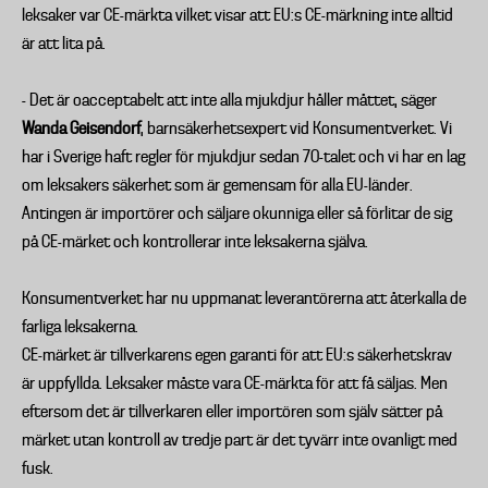
leksaker var CE-märkta vilket visar att EU:s CE-märkning inte alltid
är att lita på.
- Det är oacceptabelt att inte alla mjukdjur håller måttet, säger
Wanda Geisendorf
, barnsäkerhetsexpert vid Konsumentverket. Vi
har i Sverige haft regler för mjukdjur sedan 70-talet och vi har en lag
om leksakers säkerhet som är gemensam för alla EU-länder.
Antingen är importörer och säljare okunniga eller så förlitar de sig
på CE-märket och kontrollerar inte leksakerna själva.
Konsumentverket har nu uppmanat leverantörerna att återkalla de
farliga leksakerna.
CE-märket är tillverkarens egen garanti för att EU:s säkerhetskrav
är uppfyllda. Leksaker måste vara CE-märkta för att få säljas. Men
eftersom det är tillverkaren eller importören som själv sätter på
märket utan kontroll av tredje part är det tyvärr inte ovanligt med
fusk.