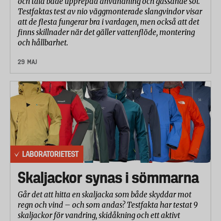
och tåla både upprepad användning och gassande sol.
Testfaktas test av nio väggmonterade slangvindor visar
att de flesta fungerar bra i vardagen, men också att det
finns skillnader när det gäller vattenflöde, montering
och hållbarhet.
29 MAJ
LABORATORIETEST
Skaljackor synas i sömmarna
Går det att hitta en skaljacka som både skyddar mot
regn och vind – och som andas? Testfakta har testat 9
skaljackor för vandring, skidåkning och ett aktivt