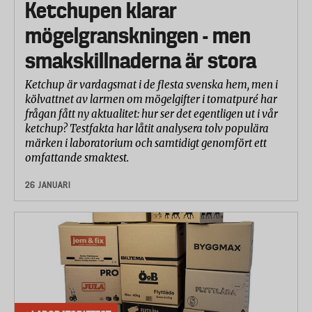
Ketchupen klarar
mögelgranskningen - men
smakskillnaderna är stora
Ketchup är vardagsmat i de flesta svenska hem, men i
kölvattnet av larmen om mögelgifter i tomatpuré har
frågan fått ny aktualitet: hur ser det egentligen ut i vår
ketchup? Testfakta har låtit analysera tolv populära
märken i laboratorium och samtidigt genomfört ett
omfattande smaktest.
26 JANUARI