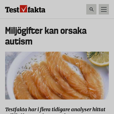
Hoppa
till
huvudinnehåll
HEM & HUSHÅLL
TEKNIK
LIVSMEDEL
VERKTYG & TRÄDGÅRDSREDSK
Huvudmeny
Miljögifter kan orsaka
ny
autism
Testfakta har i flera tidigare analyser hittat