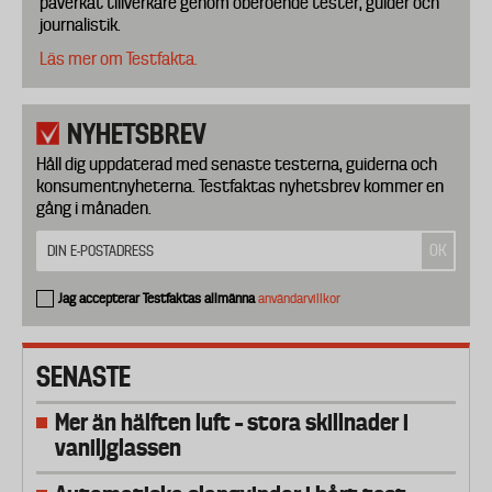
påverkat tillverkare genom oberoende tester, guider och
journalistik.
Läs mer om Testfakta.
NYHETSBREV
Håll dig uppdaterad med senaste testerna, guiderna och
konsumentnyheterna. Testfaktas nyhetsbrev kommer en
gång i månaden.
Jag accepterar Testfaktas allmänna
användarvillkor
SENASTE
Mer än hälften luft – stora skillnader i
vaniljglassen